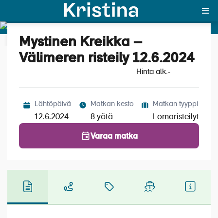
Mystinen Kreikka –
Katso kuvat (5)
MAJAKKA-portaali
Välimeren risteily 12.6.2024
Hinta alk.
Yksin matkalle?
-
Äkkilähdöt
Lähtöpäivä
Matkan kesto
Matkan tyyppi
Suosikit
12.6.2024
8 yötä
Lomaristeilyt
OTA YHTEYTTÄ
Varaa matka
Kohteet
Matkatyypit
Matkakalenteri