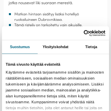
jotka nousevat liki suoraan merestä.
Matkan hintaan sisältyy lisäksi hotelliyö
ruokailuineen Dubrovnikissa.
Tämä risteily on tarkoitettu vain aikuisille.
Elämysvinkkejä yhteismatkalle
Suostumus
Yksityiskohdat
Tietoja
Tee Ateenassa aikamatka antiikin loistoon.
Huippunähtävyyksiin lukeutuvat Akropolis-kukkulan
rinteessä oleva museo ja huipulla sijaitseva
Parthenonin temppeli.
Tämä sivusto käyttää evästeitä
Hemmottele itseäsi laivalla. Kauniista päivistä voi
Käytämme evästeitä tarjoamamme sisällön ja mainosten
nauttia aurinkokannella ja uima-altaissa tai span
räätälöimiseen, sosiaalisen median ominaisuuksien
hoidoissa ja hieronnoissa. Iltojen iloja ovat
tukemiseen ja kävijämäärämme analysoimiseen. Lisäksi
ravintolat, baarit ja viihdeohjelma.
jaamme sosiaalisen median, mainosalan ja analytiikka-
Käyskentele linnakkeiden vartioimassa Korfun
vanhassakaupungissa, joka on Unescon
alan kumppaneillemme tietoja siitä, miten käytät
maailmanperintökohde. Pääosin venetsialaisten
sivustoamme. Kumppanimme voivat yhdistää näitä
rakentama alue huokuu romantiikkaa
tietoja muihin tietoihin, joita olet antanut heille tai joita on