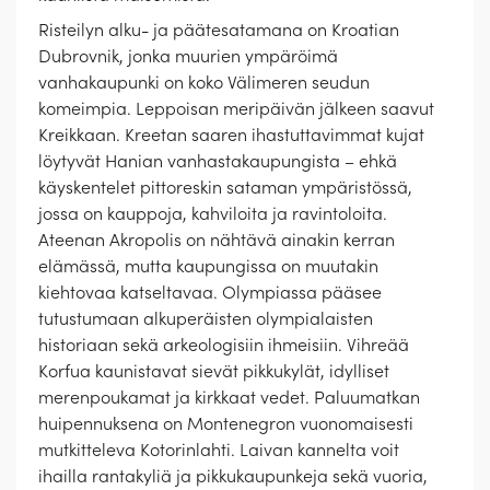
Risteilyn alku- ja päätesatamana on Kroatian
Dubrovnik, jonka muurien ympäröimä
vanhakaupunki on koko Välimeren seudun
komeimpia. Leppoisan meripäivän jälkeen saavut
Kreikkaan. Kreetan saaren ihastuttavimmat kujat
löytyvät Hanian vanhastakaupungista – ehkä
käyskentelet pittoreskin sataman ympäristössä,
jossa on kauppoja, kahviloita ja ravintoloita.
Ateenan Akropolis on nähtävä ainakin kerran
elämässä, mutta kaupungissa on muutakin
kiehtovaa katseltavaa. Olympiassa pääsee
tutustumaan alkuperäisten olympialaisten
historiaan sekä arkeologisiin ihmeisiin. Vihreää
Korfua kaunistavat sievät pikkukylät, idylliset
merenpoukamat ja kirkkaat vedet. Paluumatkan
huipennuksena on Montenegron vuonomaisesti
mutkitteleva Kotorinlahti. Laivan kannelta voit
ihailla rantakyliä ja pikkukaupunkeja sekä vuoria,