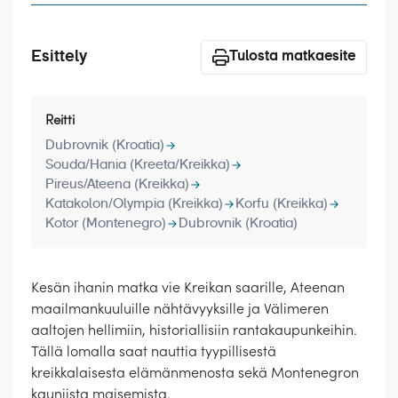
Laivat
Hyvä tietää
Esittely
Tulosta matkaesite
Meistä
Reitti
Dubrovnik (Kroatia)
Souda/Hania (Kreeta/Kreikka)
Pireus/Ateena (Kreikka)
Katakolon/Olympia (Kreikka)
Korfu (Kreikka)
Kotor (Montenegro)
Dubrovnik (Kroatia)
Kesän ihanin matka vie Kreikan saarille, Ateenan
maailmankuuluille nähtävyyksille ja Välimeren
aaltojen hellimiin, historiallisiin rantakaupunkeihin.
Tällä lomalla saat nauttia tyypillisestä
kreikkalaisesta elämänmenosta sekä Montenegron
kauniista maisemista.