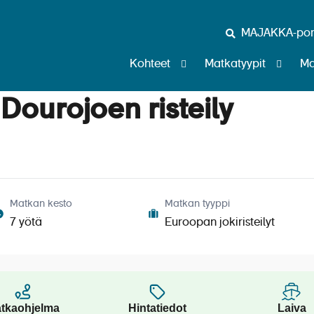
MAJAKKA-port
Kohteet
Matkatyypit
Ma
Dourojoen risteily
 ja Dourojoen risteily
Matkan kesto
Matkan tyyppi
7 yötä
Euroopan jokiristeilyt
tkaohjelma
Hintatiedot
Laiva