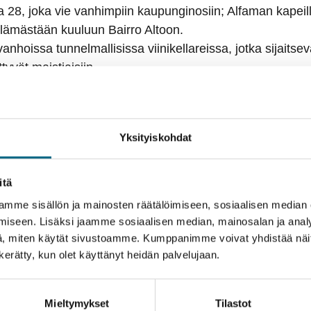
a 28, joka vie vanhimpiin kaupunginosiin; Alfaman kapeille 
elämästään kuuluun Bairro Altoon.
anhoissa tunnelmallisissa viinikellareissa, jotka sijaitsev
yvät maistiaisiin.
viljelysseudun idyllisistä maisemista risteilyveneen kyydis
tut kylät ja kukkulat, joiden jyrkkiä rinteitä koristavat viiniv
Yksityiskohdat
usteko
svatat Suomeen uutta metsää ja työllistät suomalaisia
itä
steosta.
mme sisällön ja mainosten räätälöimiseen, sosiaalisen median
iseen. Lisäksi jaamme sosiaalisen median, mainosalan ja analy
lö
, miten käytät sivustoamme. Kumppanimme voivat yhdistää näitä t
n kerätty, kun olet käyttänyt heidän palvelujaan.
itus
Hyvä tietää
Tekniset tiedot ja laivakartta
alle ystäväporukalla
ssaolon ja kunnon. Mikäli tarvitset uuden passin, hanki 
Mieltymykset
Tilastot