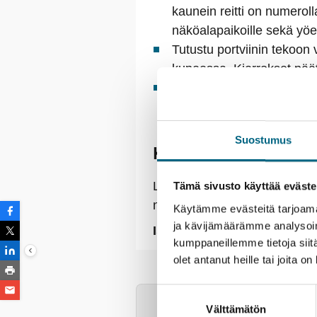
kaunein reitti on numeroll
näköalapaikoille sekä yö
Tutustu portviinin tekoon v
kupeessa. Kierrokset päätt
Nauti historiallisen viinin
levittyvät valkoiseksi kalki
Suostumus
Kristinan vastuullisu
Lähtemällä tälle matkalle ka
Tämä sivusto käyttää eväste
nuoria.
Lue lisää vastuullisuu
Käytämme evästeitä tarjoama
ja kävijämäärämme analysoim
Istutettavia taimia:
7 kpl / h
kumppaneillemme tietoja siitä
olet antanut heille tai joita o
Gil Eanes
Palvelut
Majo
Suostumuksen
ETU! |
Kristinan yhteismatk
Varmistathan passin voima
Välttämätön
valinta