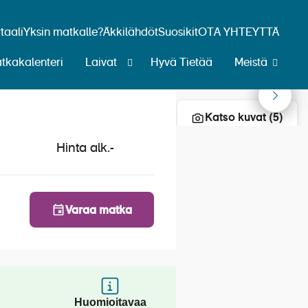
aali
Yksin matkalle?
Äkkilähdöt
Suosikit
OTA YHTEYTTÄ
tkakalenteri
Laivat
Hyvä Tietää
Meistä
Lisää risteily suosikkeihin
Lissabon
 1.5.2023
Katso kuvat (5)
Hinta alk.
-
Varaa matka
Huomioitavaa