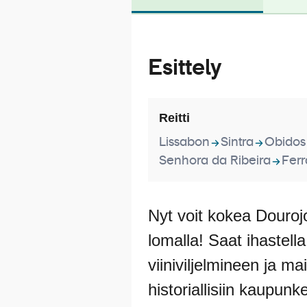
Esittely
Reitti
Lissabon
Sintra
Obidos
Senhora da Ribeira
Fer
Nyt voit kokea Douroj
lomalla! Saat ihastell
viiniviljelmineen ja m
historiallisiin kaupunke