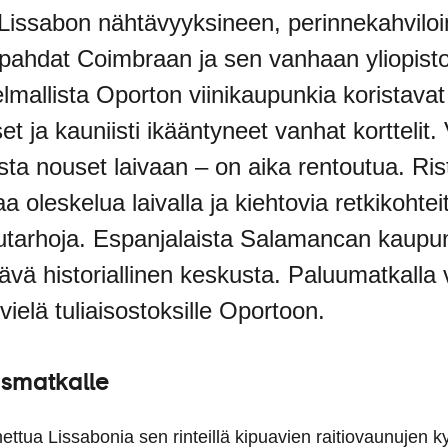
Lissabon nähtävyyksineen, perinnekahviloin
pahdat Coimbraan ja sen vanhaan yliopistoo
lmallista Oporton viinikaupunkia koristavat 
t ja kauniisti ikääntyneet vanhat korttelit. 
a nouset laivaan – on aika rentoutua. Ris
aa oleskelua laivalla ja kiehtovia retkikohte
puutarhoja. Espanjalaista Salamancan kaupu
vä historiallinen keskusta. Paluumatkalla voi
 vielä tuliaisostoksille Oportoon.
ismatkalle
ettua Lissabonia sen rinteillä kipuavien raitiovaunujen k