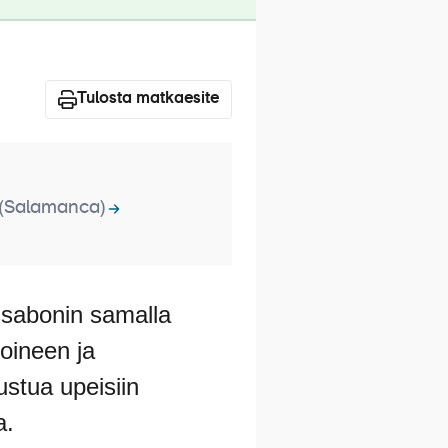
Tulosta matkaesite
(Salamanca)
issabonin samalla
loineen ja
ustua upeisiin
a.