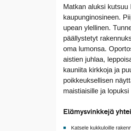
Matkan aluksi kutsuu 
kaupunginosineen. Pii
upean ylellinen. Tunne
päällystetyt rakennukse
oma lumonsa. Oportost
aistien juhlaa, leppois
kauniita kirkkoja ja 
poikkeuksellisen näyttä
maistiaisille ja lopuksi
Elämysvinkkejä yhte
Katsele kukkuloille rakenn