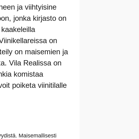
een ja viihtyisine
n, jonka kirjasto on
kaakeleilla
Viinikellareissa on
teily on maisemien ja
ita. Vila Realissa on
nkia komistaa
t poiketa viinitilalle
yydistä. Maisemallisesti