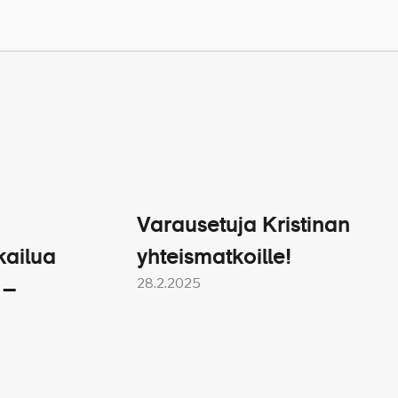
3 360
3 395
 sekä viihtyisiä
Varausetuja Kristinan
yttiä sijaitsevat kolmella
kailua
yhteismatkoille!
maista.
28.2.2025
 –
rt – Helsinki