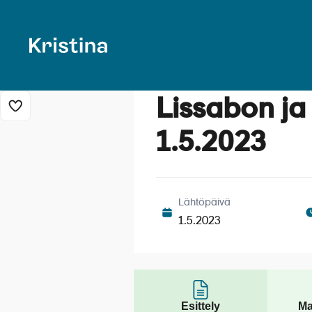
Lissabon ja 
Lisää risteily suosikkeihin
Lissabon
1.5.2023
Lähtöpäivä
1.5.2023
Esittely
Ma