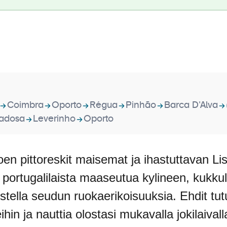
Coimbra
Oporto
Régua
Pinhão
Barca D'Alva
radosa
Leverinho
Oporto
oen pittoreskit maisemat ja ihastuttavan L
a portugalilaista maaseutua kylineen, kukku
aistella seudun ruokaerikoisuuksia. Ehdit tut
ihin ja nauttia olostasi mukavalla jokilaivall