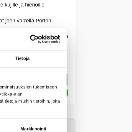
kujille ja hienoille
at joen varrella Porton
sä. Mutkittelevan joen varrella
iljelmät.
Tietoja
 ominaisuuksien tukemiseen
tiikka-alan
ietoja muihin tietoihin, joita
se ajoissa.
Markkinointi