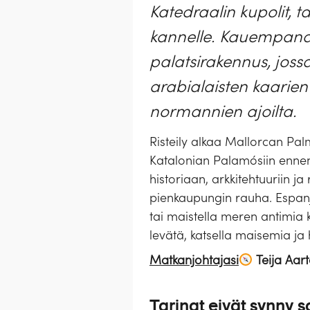
Katedraalin kupolit, ta
kannelle. Kauempana
palatsirakennus, joss
arabialaisten kaarien 
normannien ajoilta.
Risteily alkaa Mallorcan Palmas
Katalonian Palamósiin ennen
historiaan, arkkitehtuuriin j
pienkaupungin rauha. Espanja
tai maistella meren antimia 
levätä, katsella maisemia ja
Matkanjohtajasi
Teija Aar
Tarinat eivät synny s