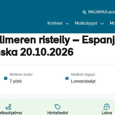
MAJAKKA-port
Kohteet
Matkatyypit
Ma
imeren risteily – Espanj
anska 20.10.2026
Matkan kesto
Matkan tyyppi
7 yötä
Lomaristeilyt
tkaohjelma
Hintatiedot
Laiva