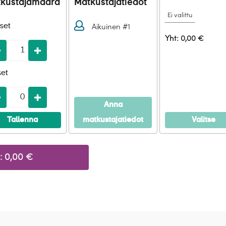
kustajamäärä
Matkustajatiedot
Ei valittu
Aikuinen #1
iset
luokassa Helsinki – Palma Mallorca, Palma Mallorca – 
Yht: 0,00 €
ljetukset
AJILLE
mainitut kuljetukset
et
Explorer 2 -laivalla, majoitus valitussa hyttiluokassa
Anna
ounaat, illalliset, välipalat)
Tallenna
matkustajatiedot
Valitse
(hanaolut, talon viini, valikoima virvoitusjuomia, drinkke
Vantaan lentoasemalla ja lento Palmaan. Palmaan saav
ot poikkeavat Yleisistä matkapakettiehdoista (kohta 4.
s satamaan ja laivaannousu.
matta. Matkan peruutusajankohdaksi katsotaan se aika, j
alla
: 0,00 €
 retki: Palman kaupunkikierros
staja ei käytä jotain varaamaansa palvelua, hänelle ei
a
 jääneiden palveluiden osalta.
ruuttaa matkansa viimeistään 91 vuorokautta ennen sen
os
kaisin vähennettyinä toimistokuluilla.
htuu 90 -61 vuorokautta ennen matkan alkua, peruutusk