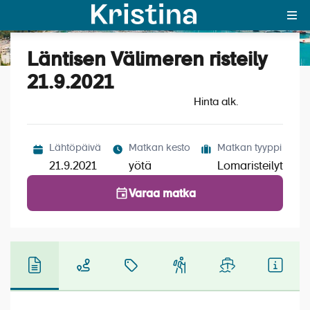
Läntisen Välimeren risteily
Katso kuvat (5)
MAJAKKA-portaali
21.9.2021
Hinta alk.
Yksin matkalle?
Äkkilähdöt
Lähtöpäivä
Matkan kesto
Matkan tyyppi
Suosikit
21.9.2021
yötä
Lomaristeilyt
OTA YHTEYTTÄ
Varaa matka
Kohteet
Matkatyypit
Matkakalenteri