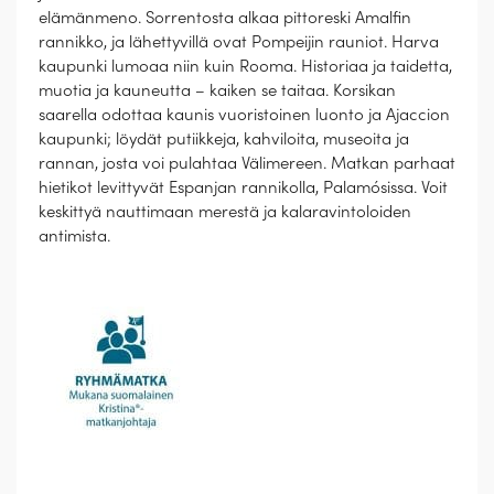
elämänmeno. Sorrentosta alkaa pittoreski Amalfin
rannikko, ja lähettyvillä ovat Pompeijin rauniot. Harva
kaupunki lumoaa niin kuin Rooma. Historiaa ja taidetta,
muotia ja kauneutta – kaiken se taitaa. Korsikan
saarella odottaa kaunis vuoristoinen luonto ja Ajaccion
kaupunki; löydät putiikkeja, kahviloita, museoita ja
rannan, josta voi pulahtaa Välimereen. Matkan parhaat
hietikot levittyvät Espanjan rannikolla, Palamósissa. Voit
keskittyä nauttimaan merestä ja kalaravintoloiden
antimista.