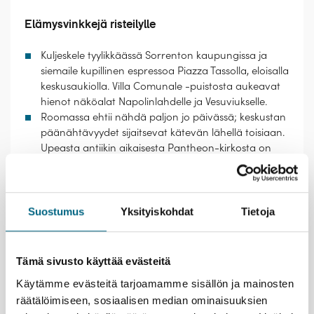
Elämysvinkkejä risteilylle
Kuljeskele tyylikkäässä Sorrenton kaupungissa ja
siemaile kupillinen espressoa Piazza Tassolla, eloisalla
keskusaukiolla. Villa Comunale -puistosta aukeavat
hienot näköalat Napolinlahdelle ja Vesuviukselle.
Roomassa ehtii nähdä paljon jo päivässä; keskustan
päänähtävyydet sijaitsevat kätevän lähellä toisiaan.
Upeasta antiikin aikaisesta Pantheon-kirkosta on
pieni kävelymatka Piazza Navona -aukion
koristeellisille suihkulähteille ja barokkipalatseille.
Rentoudu laivalla hyvän ruoan ja viihdeohjelman
merkeissä sekä aurinkokannella lekotellen. Oma
Suostumus
Yksityiskohdat
Tietoja
hieno ohjelmanumeronsa on seurata laivan
kannella satamasta lähtöä ja uuteen kohteeseen
saapumista.
Tämä sivusto käyttää evästeitä
Käytämme evästeitä tarjoamamme sisällön ja mainosten
Kristinan vastuullisuusteko
räätälöimiseen, sosiaalisen median ominaisuuksien