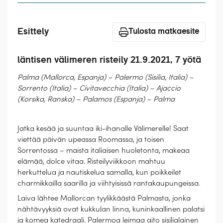
Laivat
Hyvä tietää
Esittely
Tulosta matkaesite
Meistä
läntisen välimeren risteily 21.9.2021, 7 yötä
Palma (Mallorca, Espanja) – Palermo (Sisilia, Italia) –
Sorrento (Italia) – Civitavecchia (Italia) – Ajaccio
(Korsika, Ranska) – Palamos (Espanja) – Palma
Jatka kesää ja suuntaa iki-ihanalle Välimerelle! Saat
viettää päivän upeassa Roomassa, ja toisen
Sorrentossa – maista italiaisen huoletonta, makeaa
elämää, dolce vitaa. Risteilyviikkoon mahtuu
herkuttelua ja nautiskelua samalla, kun poikkeilet
charmikkailla saarilla ja viihtyisissä rantakaupungeissa.
Laiva lähtee Mallorcan tyylikkäästä Palmasta, jonka
nähtävyyksiä ovat kukkulan linna, kuninkaallinen palatsi
ja komea katedraali. Palermoa leimaa aito sisilialainen