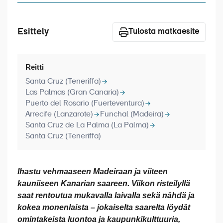
Laivat
Hyvä tietää
Esittely
Tulosta matkaesite
Meistä
Reitti
Santa Cruz (Teneriffa)
Las Palmas (Gran Canaria)
Puerto del Rosario (Fuerteventura)
Arrecife (Lanzarote)
Funchal (Madeira)
Santa Cruz de La Palma (La Palma)
Santa Cruz (Teneriffa)
Ihastu vehmaaseen Madeiraan ja viiteen
kauniiseen Kanarian saareen. Viikon risteilyllä
saat rentoutua mukavalla laivalla sekä nähdä ja
kokea monenlaista – jokaiselta saarelta löydät
omintakeista luontoa ja kaupunkikulttuuria,