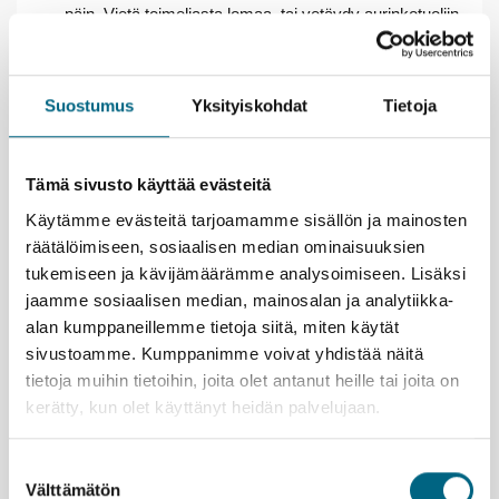
päin. Vietä toimeliasta lomaa, tai vetäydy aurinkotuoliin
kirjan kanssa. Tästä risteilystä on helppo muokata
mieleisesi.
Las Palmasissa voit tutustua sen historialliseen
Suostumus
Yksityiskohdat
Tietoja
vanhaankaupunkiin ja moderniin Trianan
ostosalueeseen. Ehkä herkuttelet jossakin tapas-
ravintolassa.
Tämä sivusto käyttää evästeitä
Rentoudu Fuerteventuran pitkillä hiekkarannoilla ja koe
tuulisen saaren ainutlaatuinen luonto.
Käytämme evästeitä tarjoamamme sisällön ja mainosten
Tutustu César Manriquen ihmeellisiin taidekohteisiin
räätälöimiseen, sosiaalisen median ominaisuuksien
Lanzarotella ja nauti Timanfayan kansallispuiston
tukemiseen ja kävijämäärämme analysoimiseen. Lisäksi
hämmästyttävistä kuumaisemista.
jaamme sosiaalisen median, mainosalan ja analytiikka-
Funchalissa kannattaa poiketa Santa Maria -kadulla
alan kumppaneillemme tietoja siitä, miten käytät
katsomassa taiteilijoiden koristelemia julkisivuja.
sivustoamme. Kumppanimme voivat yhdistää näitä
tietoja muihin tietoihin, joita olet antanut heille tai joita on
Kristinan vastuullisuusteko
kerätty, kun olet käyttänyt heidän palvelujaan.
Suostumuksen
Välttämätön
valinta