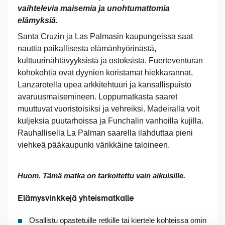
vaihtelevia maisemia ja unohtumattomia
elämyksiä.
Santa Cruzin ja Las Palmasin kaupungeissa saat
nauttia paikallisesta elämänhyörinästä,
kulttuurinähtävyyksistä ja ostoksista. Fuerteventuran
kohokohtia ovat dyynien koristamat hiekkarannat,
Lanzarotella upea arkkitehtuuri ja kansallispuisto
avaruusmaisemineen. Loppumatkasta saaret
muuttuvat vuoristoisiksi ja vehreiksi. Madeiralla voit
kuljeksia puutarhoissa ja Funchalin vanhoilla kujilla.
Rauhallisella La Palman saarella ilahduttaa pieni
viehkeä pääkaupunki värikkäine taloineen.
Huom. Tämä matka on tarkoitettu vain aikuisille.
Elämysvinkkejä yhteismatkalle
Osallistu opastetuille retkille tai kiertele kohteissa omin