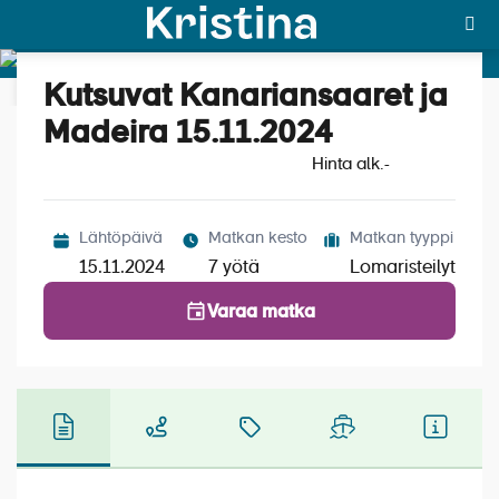
Kutsuvat Kanariansaaret ja
Katso kuvat (8)
MAJAKKA-portaali
Madeira 15.11.2024
Hinta alk.
Yksin matkalle?
-
Äkkilähdöt
Lähtöpäivä
Matkan kesto
Matkan tyyppi
Suosikit
15.11.2024
7 yötä
Lomaristeilyt
OTA YHTEYTTÄ
Varaa matka
Kohteet
Matkatyypit
Matkakalenteri