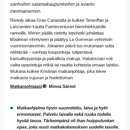
vanhoihin satamakaupunkeihin ja avariin
merimaisemiin.
Risteily alkaa Gran Canarialta ja kulkee Teneriffan ja
Lanzaroten kautta Fuerteventuran hienohiekkaisille
rannoille. Meren päällä vietetty lepohetki johdattaa
Madeiran vihreyteen ja päättyy La Gomeran vehreisiin
vuoristomaisemiin. Jokainen päivä tuo mukanaan uutta
nähtävää – vanhoja kaupunkeja, tuliperäisiä
kansallispuistoja ja paikallisia makuja. Halutessasi voit
valita opastettuja retkiä tai nauttia kohteista omaan tahtiisi.
Mukana kulkee Kristinan matkanjohtaja, joka tekee
matkasta sujuvan ja huolettoman.
Matkanjohtajasi
🧭 Minna Särmö
Matkaohjelma hyvin suunniteltu, laiva ja hytti
erinomaiset. Palvelu laivalla sekä ruoka todella
hyvää tasoa. Tärkeimpänä oli ihan huippuluokan
opas, joka nosti matkakokemuksen uudelle tasolle.