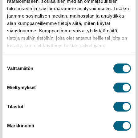
räätälöimiseen, sosiaalisen median ominaisuuksien
Voit valita päiväsi sisällön: lähteä retkelle tai jäädä
tukemiseen ja kävijämäärämme analysoimiseen. Lisäksi
tutkimaan kaupunkia omassa rauhassa. Meripäivä
jaamme sosiaalisen median, mainosalan ja analytiikka-
antaa tilaa hengittää, ja Kristinan matkassa on aina
alan kumppaneillemme tietoja siitä, miten käytät
mukana tuttu matkanjohtaja sekä joukko mukavia
kanssamatkustajia – yksin ei tarvitse olla, jos ei halua
sivustoamme. Kumppanimme voivat yhdistää näitä
tietoja muihin tietoihin, joita olet antanut heille tai joita on
kerätty, kun olet käyttänyt heidän palvelujaan.
Suostumuksen
Välttämätön
valinta
Lähtemällä tälle matkalle kasvatat Suomeen uutta metsää
ja työllistät suomalaisia nuoria.
Lue lisää
Mieltymykset
vastuullisuusteosta.
Marella Voyager
Tilastot
Palvelut
ETU! |
Kristinan yhteismatkalle ystäväporukalla
Majoitus
Markkinointi
Kristina | SELECT
Hyvä tietää
Yhteismatkalle myydään ennakkoon lisämaksullinen