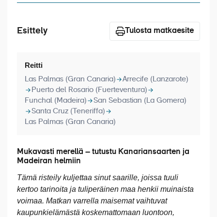
Laivat
Hyvä tietää
Esittely
Tulosta matkaesite
Meistä
Reitti
Las Palmas (Gran Canaria)
Arrecife (Lanzarote)
Puerto del Rosario (Fuerteventura)
Funchal (Madeira)
San Sebastian (La Gomera)
Santa Cruz (Teneriffa)
Las Palmas (Gran Canaria)
Mukavasti merellä – tutustu Kanariansaarten ja
Madeiran helmiin
Tämä risteily kuljettaa sinut saarille, joissa tuuli
kertoo tarinoita ja tuliperäinen maa henkii muinaista
voimaa. Matkan varrella maisemat vaihtuvat
kaupunkielämästä koskemattomaan luontoon,