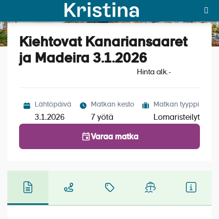
Kiehtovat Kanariansaaret
Katso kuvat (5)
MAJAKKA-portaali
ja Madeira 3.1.2026
Hinta alk.
Yksin matkalle?
-
Äkkilähdöt
Lähtöpäivä
Matkan kesto
Matkan tyyppi
Suosikit
3.1.2026
7 yötä
Lomaristeilyt
OTA YHTEYTTÄ
Varaa matka
Kohteet
Matkatyypit
Matkakalenteri