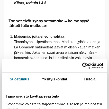
Kiitos, terkuin L&A
Tarinat eivät synny sattumalta – kolme syytä
lähteä tälle matkalle:
Maisemia, joita ei voi unohtaa
Timanfayan tuliperäinen maa, Madeiran jylhät vuoret ja
La Gomeran satumetsät jäävät mieleen kauan matkan
jälkeenkin. Jokainen saari avaa erilaisen näkymän –
kontrastit ovat suuria, ja juuri siksi niin vaikuttavia.
Kulttuuria, makuja ja meren tuoksua
Kävele Kolumbuksen jalanjäljissä La Gomeralla,
tutustu Cesar Manriquen taiteeseen Lanzarotella ja
Suostumus
Yksityiskohdat
Tietoja
maista Madeiran makeaa viiniä Monten korkeuksissa.
Paikalliset hetket tekevät matkasta elävän – tapas-
lounas aukion laidalla tai kahvi pienessä
kalastajakylässä voi olla juuri se, mitä muistat
Tämä sivusto käyttää evästeitä
parhaiten.
Käytämme evästeitä tarjoamamme sisällön ja mainosten
Oma rytmi ja hyvä seura