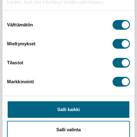
kerätty, kun olet käyttänyt heidän palvelujaan.
aukioiden ulkopuolelta löytyy aitoa kuubalaista
elämää.
Suostumuksen
Välttämätön
valinta
Kristinan vastuullisuusteko
Mieltymykset
Tilastot
Lähtemällä tälle matkalle kasvatat Suomeen uutta
metsää ja työllistät suomalaisia nuoria.
Lue lisää
vastuullisuusteosta.
Markkinointi
Istutettavia taimia:
18 kpl / hlö
Marella Discovery 2
Varausohje
Salli kaikki
Palvelut
ETU! |
Kristinan yhteismatkalle ystäväporukalla
Voit tarkastella matkan kokonaishintaa ennen
Majoitus
matkustajatietojen täyttämistä, kun valitset ensin
matkustajamäärän ja siirryt suoraan majoituksen ja
Hyvä tietää
Salli valinta
Yhteismatkalle myydään ennakkoon lisämaksullinen
lisäpalveluiden valintaan.
Kristinan retkipaketti. Retket tehdään yhdessä