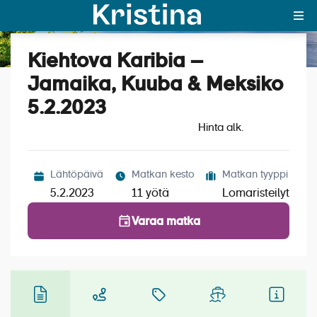
Kiehtova Karibia –
Katso kuvat (4)
MAJAKKA-portaali
Jamaika, Kuuba & Meksiko
5.2.2023
Yksin matkalle?
Hinta alk.
Äkkilähdöt
Suosikit
Lähtöpäivä
Matkan kesto
Matkan tyyppi
5.2.2023
11 yötä
Lomaristeilyt
OTA YHTEYTTÄ
Varaa matka
Kohteet
Matkatyypit
Matkakalenteri