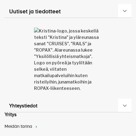
Paluulennot 15.2.2023
Parvekehytti 6. kansi
3 630
4 815
matkan päättymisen jälkeen. Mikäli tarvitset uuden
Tämä maltillisen kokoinen ja nykyaikainen alus
passin, hanki se ajoissa.
Uutiset ja tiedotteet
Parvekehytti Deluxe
3 700
4 935
mahdollistaa matkasta nauttimisen brittiläiseen
Retkillä ja lentokentillä on paljon kävelyä, maasto ja
tyyliin. Laivalla on ulkoilmateatteri, kiipeilyseinä,
Junior Suite Parvekehytti
3 800
5 215
eri kävelytasot voivat olla vaihtelevia. Kierroksiin
minigolfrata sekä ulko- ja sisäallas. Monet baarit ja
saattaa sisältyä myös jyrkkiä portaita. Matka ei
ravintolat täydentävät aluksen palvelut. Marella
Huom. Lentoaikataulut ovat paikallista aikaa.
sovellu liikuntarajoitteisille.
Yhden hengen sisähytti
3 535
Discovery 2:n risteilyillä hintaan sisältyy myös
Pidätämme oikeuden reittimuutoksiin. Sääolosuhteet
juomapaketti.
Yhden hengen ulkohytti
3 635
saattavat vaikuttaa risteilyreittiin ja aikatauluun.
Joissain satamissa laiva ei välttämättä pääse
Laivatyyppi: lomaristeilylaiva – perinteikäs
kiinnittymään laituriin ja jää ankkuriin. Tällöin
risteilykokemus brittiläisittäin
Lennämme Jamaikalle Frankfurtin kautta, jonne
maihinmeno tapahtuu venekuljetuksella, joka vaatii
Laivan koko: maltillinen, 1836 matkustajaa
saavumme alkuillasta. Lentokentältä kuljetus
Retkipaketti 229 € / hlö sis. 3 retkeä
normaalia fyysistä kuntoa ja tukevia jalkineita.
Kanssamatkustajat: pääasiassa brittiläisiä
hotellille,
Iberostar Selection Rose Hall Suites 5*
, jossa
Kristinan yhteismatka on erityisehtoinen matka.
Havannan
Kristina®-luokitus: 3+ tähteä
Pe
10.2.
illallinen.
kaupunkikierros (n. 4 h)
Mikäli joudut peruuttamaan matkasi, veloitamme
Lyhyt varustamoesittely
peruutuskulut todellisten kustannusten mukaisesti,
Hemingwayn Havanna
La
11.2.
jotka mahdollisesti ylittävät maksamasi
Yhteystiedot
(n. 3 h)
ennakkomaksun. Matkavarauksiin sovelletaan
Yritys
Aamiainen hotellilla, jonka jälkeen lyhyt opastus
Cozumelin kohokohdat
Kristina Cruises Oy:n erityis- ja peruutusehtoja.
Su
12.2.
(n. 5,5 h)
Montego Bayhyn. Lounas hotellilla. Iltapäivää voi
Kehotamme hankkimaan peruutusturvan sisältävän
Meidän tarina
viettää omatoimisesti rannalla tai resort alueen
matkustaja- ja matkatavaravakuutuksen jo matkan