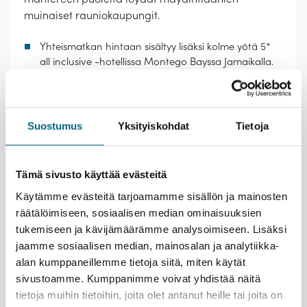
muinaiset rauniokaupungit.
Yhteismatkan hintaan sisältyy lisäksi kolme yötä 5*
all inclusive -hotellissa Montego Bayssa Jamaikalla.
Elämysvinkkejä yhteismatkalle
Rentoudu valkohiekkaisilla samettirannoilla.
Suostumus
Yksityiskohdat
Tietoja
Caymansaarten Seven Mile Beach on matkan
upeimpia lekottelupaikkoja. Vedenalaiset näkymät
vetoavat snorklaajiin ja sukeltajiin. Koralleja ja kaloja
Tämä sivusto käyttää evästeitä
voi ihailla myös juuri tähän tarkoitukseen
Käytämme evästeitä tarjoamamme sisällön ja mainosten
rakennetun sukellusveneen ikkunoista.
Meripäivinä saat nauttia Karibian lämmöstä ja
räätälöimiseen, sosiaalisen median ominaisuuksien
joutenolosta sekä viihtyisän risteilyaluksen
tukemiseen ja kävijämäärämme analysoimiseen. Lisäksi
ravintoloista, palveluista ja ajanvietteestä.
jaamme sosiaalisen median, mainosalan ja analytiikka-
Havannan osittain restauroitu, Unescon
alan kumppaneillemme tietoja siitä, miten käytät
suojelukohteena oleva vanhakaupunki on
sivustoamme. Kumppanimme voivat yhdistää näitä
hurmaava ja täysin ainutlaatuinen sekoitus
tietoja muihin tietoihin, joita olet antanut heille tai joita on
menneisyyttä ja nykypäivää. Vilkkaiden keskusta-