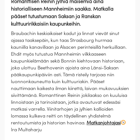
Romanttisen Reinin jylhiä maisemia aina
historialliseen Mannheimiin saakka. Matkalla
pääset tutustumaan Saksan ja Ranskan
kulttuuririkkaisiin kaupunkeihin.
Braubachin keskiaikaiset kadut ja linnat vievät sinut
ajassa taaksepäin, kun taas Strasbourg hurmaa
kauniilla kanavillaan ja Alsacen perinteisillä herkuillaan.
Ehdit myös tutustua Mannheimin vilkkaaseen
kaupunkielämään sekä Bonnin kiehtovaan historiaan,
joka ulottuu Beethovenin ajoista aina Länsi-Saksan
pääkaupunkipäiviin asti. Tämä risteily tarjoaa niin
luonnonkauneutta kuin kulttuuriakin. Pääset
nauttimaan kaikesta ilman kiirettä, laivan mukavuuksien
siivittämänä. Romanttinen Reinin jokilaakso on kuuluisa
linnoistaan ja tarinoistaan, jotka avautuvat edessäsi
matkasi varrella. Viinitarhojen ja jylhien kallioiden
lomassa kulkeva reitti on täydellinen yhdistelmä
rentoutumista ja historian havinaa.
Matkanjohtajasi
Ira Multaharju