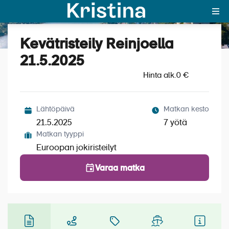
Kevätristeily Reinjoella
Katso kuvat (4)
MAJAKKA-portaali
21.5.2025
Hinta alk.
Yksin matkalle?
0 €
Äkkilähdöt
Lähtöpäivä
Matkan kesto
Suosikit
21.5.2025
7 yötä
Matkan tyyppi
OTA YHTEYTTÄ
Euroopan jokiristeilyt
Kohteet
Varaa matka
Matkatyypit
Matkakalenteri