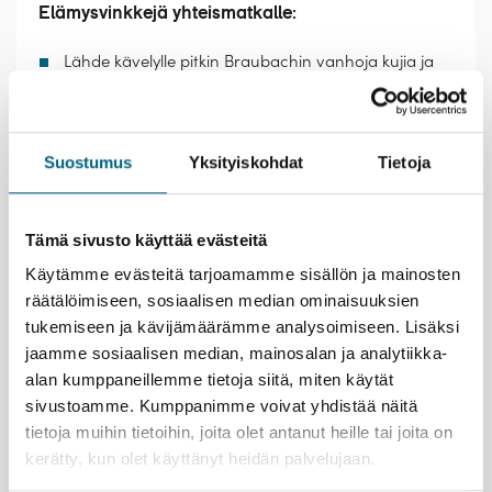
Elämysvinkkejä yhteismatkalle:
Lähde kävelylle pitkin Braubachin vanhoja kujia ja
ihastele kauniisti säilyneitä kivitaloja sekä kaupungin
rauhallista tunnelmaa. Pysähdy kahvilaan
nauttimaan paikallisesta kahvista tai herkuttele
saksalaisella leivonnaisella idyllisissä maisemissa.
Suostumus
Yksityiskohdat
Tietoja
Strasbourgin Petit France -alue hurmaa
romanttisilla kanavillaan ja kauniilla ristikkotaloillaan.
Kuljeskele pitkin alueen kapeita katuja, jotka
Tämä sivusto käyttää evästeitä
johdattavat sinut kaupungin viehättävimpien
Käytämme evästeitä tarjoamamme sisällön ja mainosten
kahviloiden ja pikkukauppojen äärelle. Istahda
räätälöimiseen, sosiaalisen median ominaisuuksien
nauttimaan ranskalaista kahvia kanavan varrella ja
seuraa, kuinka kaupungin rauhallinen tunnelma
tukemiseen ja kävijämäärämme analysoimiseen. Lisäksi
sulautuu historialliseen ympäristöön.
jaamme sosiaalisen median, mainosalan ja analytiikka-
Reinin alueen viinikulttuuri on vertaansa vailla. Käy
alan kumppaneillemme tietoja siitä, miten käytät
jossakin matkan varrella sijaitsevista viinituvista ja
sivustoamme. Kumppanimme voivat yhdistää näitä
maista paikallisia viinejä romanttisessa ympäristössä.
tietoja muihin tietoihin, joita olet antanut heille tai joita on
kerätty, kun olet käyttänyt heidän palvelujaan.