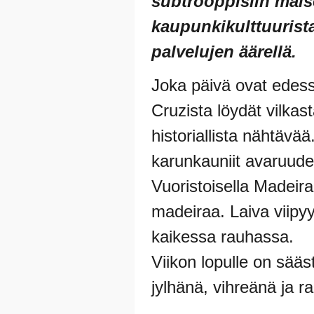
subtrooppisiin maise
kaupunkikulttuurista
palvelujen äärellä.
Joka päivä ovat edess
Cruzista löydät vilka
historiallista nähtävä
karunkauniit avaruudel
Vuoristoisella Madeira
madeiraa. Laiva viipyy
kaikessa rauhassa.
Viikon lopulle on sää
jylhänä, vihreänä ja r