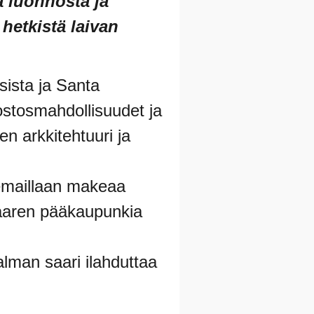
a luonnosta ja
hetkistä laivan
sista ja Santa
ostosmahdollisuudet ja
en arkkitehtuuri ja
siemaillaan makeaa
 saaren pääkaupunkia
alman saari ilahduttaa