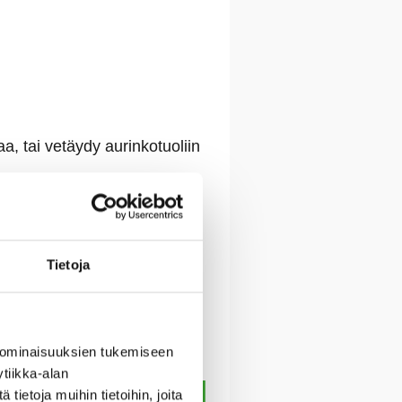
aa, tai vetäydy aurinkotuoliin
 Poikkea kiehtovaan
alojen julkisivut ovat
Tietoja
uomuksista. Teneriffan
 de La Laguna.
 ominaisuuksien tukemiseen
tiikka-alan
ietoja muihin tietoihin, joita