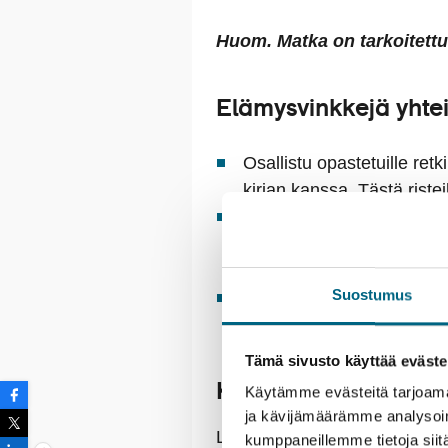
Huom. Matka on tarkoitettu 
Elämysvinkkejä yhte
Osallistu opastetuille retk
kirjan kanssa. Tästä riste
Kuljeskele Madeiran pää
kauppahalliin, istahda kat
paikallisten taiteilijoiden 
Suostumus
Arkkitehtuuri säväyttää 
kaunein kaupunki on Unes
Tämä sivusto käyttää eväste
Kristinan vastuullisu
Käytämme evästeitä tarjoama
ja kävijämäärämme analysoim
Lähtemällä tälle matkalle ka
kumppaneillemme tietoja siitä