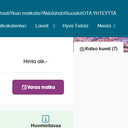
aali
Yksin matkalle?
Äkkilähdöt
Suosikit
OTA YHTEYTTÄ
tkakalenteri
Laivat
Hyvä Tietää
Meistä
Lisää risteily suosikkeihin
Katso kuvat (7)
Hinta alk.
-
Varaa matka
Huomioitavaa