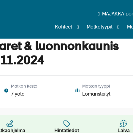
MAJAKKA-port
Kohteet
Matkatyypit
Ma
aret & luonnonkaunis
.11.2024
Matkan kesto
Matkan tyyppi
7 yötä
Lomaristeilyt
tkaohjelma
Hintatiedot
Laiva