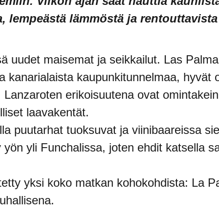
miin. Viikon ajan saat nauttia kauniist
, lempeästä lämmöstä ja rentouttavista 
ä uudet maisemat ja seikkailut. Las Palma
sta kanarialaista kaupunkitunnelmaa, hyvät 
ä. Lanzaroten erikoisuutena ovat omintakein
liset laavakentät.
lla puutarhat tuoksuvat ja viinibaareissa 
 yön yli Funchalissa, joten ehdit katsella
stetty yksi koko matkan kohokohdista: La P
auhallisena.