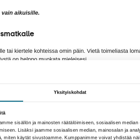
vain aikuisille.
ismatkalle
ille tai kiertele kohteissa omin päin. Vietä toimeliasta lom
ilystä on helppo muokata mieleisesi.
kaupungin Funchalin kodikkaan kokoisessa keskustassa.
ukahvilaan ja käy katsomassa Santa Maria -katua, jossa t
koristamia.
Yksityiskohdat
monessa paikassa. Lanzarote on kuulu César Manriquen l
con maailmanperintökohteeksikin valittu San Cristóbal
itä
usteko
mme sisällön ja mainosten räätälöimiseen, sosiaalisen median
iseen. Lisäksi jaamme sosiaalisen median, mainosalan ja analy
svatat Suomeen uutta metsää ja työllistät suomalaisia
, miten käytät sivustoamme. Kumppanimme voivat yhdistää näitä t