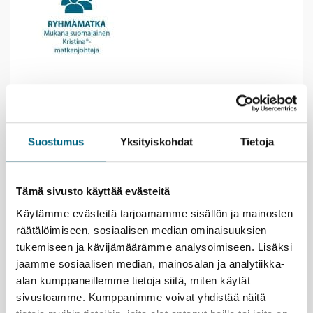
Valkoista hiekkaa, akvamariinia merta ja tuulen
kahisuttamia palmuja – monella saarella on helppo
viettää raukeaa rantapäivää idyllisissä puitteissa.
Upeita elämyksiä tarjoaa myös vedenalainen
Suostumus
Yksityiskohdat
Tietoja
maailma.
Vietä leppoisaa lomapäivää laivan aurinkokannella
ja herkkuja notkuvien pöytien äärellä. Tunnelma on
Tämä sivusto käyttää evästeitä
miellyttävän rauhallinen, sillä risteily on suunnattu
Käytämme evästeitä tarjoamamme sisällön ja mainosten
vain aikuisille.
räätälöimiseen, sosiaalisen median ominaisuuksien
Tutustu saarten menneisyyteen. Barbadoksella voi
tukemiseen ja kävijämäärämme analysoimiseen. Lisäksi
vierailla sokeriruokoplantaasien vanhoissa
kartanoissa. Brimstonen historiallinen sotilaslinnake
jaamme sosiaalisen median, mainosalan ja analytiikka-
St Kittsin saarella on UNESCON
alan kumppaneillemme tietoja siitä, miten käytät
maailmanperintökohde.
sivustoamme. Kumppanimme voivat yhdistää näitä