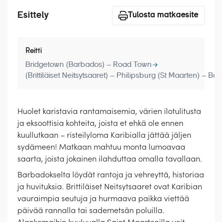
Laivat
Esittely
Tulosta matkaesite
Hyvä tietää
Meistä
Reitti
Bridgetown (Barbados) – Road Town
(Brittiläiset Neitsytsaaret) – Philipsburg (St Maarten) – B
Huolet karistavia rantamaisemia, värien ilotulitusta
ja eksoottisia kohteita, joista et ehkä ole ennen
kuullutkaan – risteilyloma Karibialla jättää jäljen
sydämeen! Matkaan mahtuu monta lumoavaa
saarta, joista jokainen ilahduttaa omalla tavallaan.
Barbadokselta löydät rantoja ja vehreyttä, historiaa
ja huvituksia. Brittiläiset Neitsytsaaret ovat Karibian
vauraimpia seutuja ja hurmaava paikka viettää
päivää rannalla tai sademetsän poluilla.