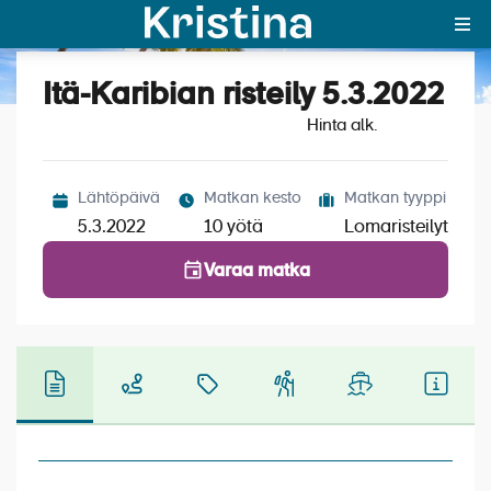
Itä-Karibian risteily 5.3.2022
Katso kuvat (5)
MAJAKKA-portaali
Hinta alk.
Yksin matkalle?
Lähtöpäivä
Matkan kesto
Matkan tyyppi
Äkkilähdöt
5.3.2022
10 yötä
Lomaristeilyt
Suosikit
Varaa matka
OTA YHTEYTTÄ
Kohteet
Matkatyypit
Matkakalenteri