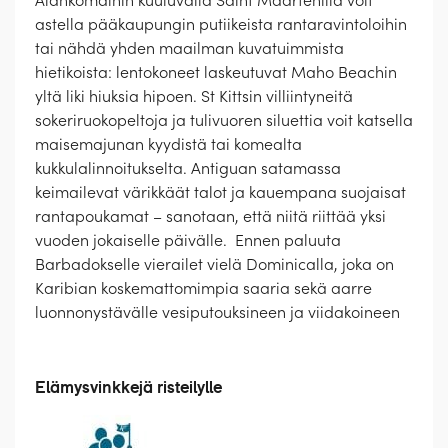
Alankomaihin kuuluvalla Saint Maartenilla voit
astella pääkaupungin putiikeista rantaravintoloihin
tai nähdä yhden maailman kuvatuimmista
hietikoista: lentokoneet laskeutuvat Maho Beachin
yltä liki hiuksia hipoen. St Kittsin villiintyneitä
sokeriruokopeltoja ja tulivuoren siluettia voit katsella
maisemajunan kyydistä tai komealta
kukkulalinnoitukselta. Antiguan satamassa
keimailevat värikkäät talot ja kauempana suojaisat
rantapoukamat – sanotaan, että niitä riittää yksi
vuoden jokaiselle päivälle. Ennen paluuta
Barbadokselle vierailet vielä Dominicalla, joka on
Karibian koskemattomimpia saaria sekä aarre
luonnonystävälle vesiputouksineen ja viidakoineen
Elämysvinkkejä risteilylle