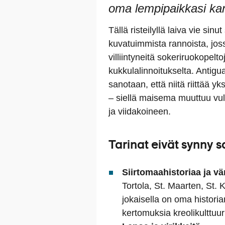
oma lempipaikkasi kann
Tällä risteilyllä laiva vie si
kuvatuimmista rannoista, joss
villiintyneitä sokeriruokopelt
kukkulalinnoitukselta. Antig
sanotaan, että niitä riittää y
– siellä maisema muuttuu vu
ja viidakoineen.
Tarinat eivät synny s
Siirtomaahistoriaa ja vä
Tortola, St. Maarten, St.
jokaisella on oma histori
kertomuksia kreolikulttuur