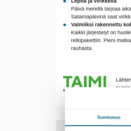
Lepoa ja virikkeitä
Päivä merellä tarjoaa aik
Satamapäivinä saat virikkei
Valmiiksi rakennettu k
Kaikki järjestelyt on huol
retkipakettiin. Pieni mat
rauhasta.
Lähtem
nuoria
Marella Explorer
Palvelut
Suostumus
ETU! |
Kristinan yhteismatk