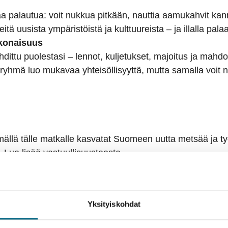
aa palautua: voit nukkua pitkään, nauttia aamukahvit kan
tä uusista ympäristöistä ja kulttuureista – ja illalla pala
okonaisuus
ehdittu puolestasi – lennot, kuljetukset, majoitus ja mahdo
karyhmä luo mukavaa yhteisöllisyyttä, mutta samalla voit
ällä tälle matkalle kasvatat Suomeen uutta metsää ja työ
.
Lue lisää vastuullisuusteosta.
Majoitus
Hyvä tietää
Tekniset tiedot ja laivakartta
Yksityiskohdat
alle ystäväporukalla