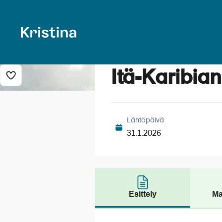
Itä-Karibian
Lisää risteily suosikkeihin
Lähtöpäivä
31.1.2026
Esittely
Ma