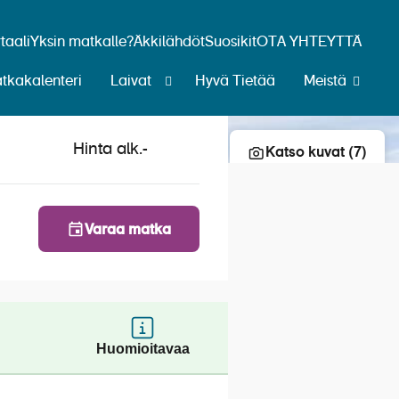
aali
Yksin matkalle?
Äkkilähdöt
Suosikit
OTA YHTEYTTÄ
tkakalenteri
Laivat
Hyvä Tietää
Meistä
Lisää risteily suosikkeihin
Hinta alk.
-
Katso kuvat (7)
Varaa matka
Huomioitavaa