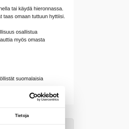
nella tai käydä hieronnassa.
at taas omaan tuttuun hyttiisi.
llisuus osallistua
 nauttia myös omasta
llistät suomalaisia
Tietoja