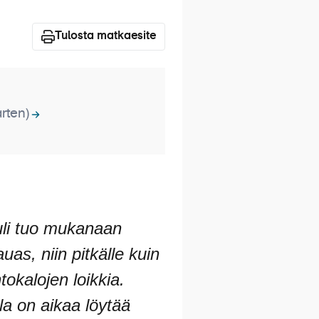
Tulosta matkaesite
arten)
uuli tuo mukanaan
uas, niin pitkälle kuin
tokalojen loikkia.
la on aikaa löytää