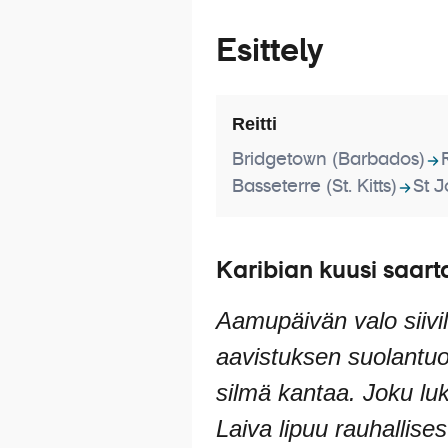
Esittely
Reitti
Bridgetown (Barbados)
Basseterre (St. Kitts)
St J
Karibian kuusi saart
Aamupäivän valo siivi
aavistuksen suolantuok
silmä kantaa. Joku luk
Laiva lipuu rauhallise