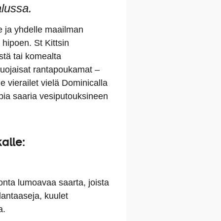
alussa.
lle ja yhdelle maailman
hipoen. St Kittsin
istä tai komealta
suojaisat rantapoukamat –
e vierailet vielä Dominicalla
pia saaria vesiputouksineen
alle:
onta lumoavaa saarta, joista
lantaaseja, kuulet
a.