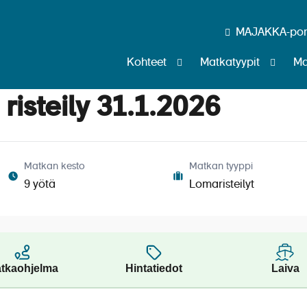
MAJAKKA-port
Kohteet
Matkatyypit
Ma
 risteily 31.1.2026
Matkan kesto
Matkan tyyppi
9 yötä
Lomaristeilyt
tkaohjelma
Hintatiedot
Laiva