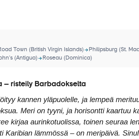
Road Town (British Virgin Islands)
Philipsburg (St. Ma
ohn's (Antigua)
Roseau (Dominica)
a – risteily Barbadokselta
löityy kannen yläpuolelle, ja lempeä merit
sua. Meri on tyyni, ja horisontti kaartuu ka
ee kirjaa aurinkotuolissa, toinen seuraa len
sti Karibian lämmössä – on meripäivä. Sinul