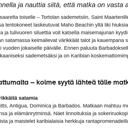
ella ja nauttia siitä, että matka on vasta 
nut saarelta toiselle – Tortolan sademetsiin, Saint Maarteni
a lentokoneet laskeutuvat Maho Beachin yltä liki hiuksia 
oja ja tulivuoren siluettia voit katsella maisemajunan kyyd
uan satamassa keimailevat värikkäät talot ja kauempana 
ksi vuoden jokaiselle päivälle. Ennen paluuta Barbadoksell
lkaaniseksi sademetsäksi ja on Karibian koskemattomim
attumalta – kolme syytä lähteä tälle matk
rikkäitä satamia
 Kitts, Antigua, Dominica ja Barbados. Matkaan mahtuu m
ansa ja elämänrytminsä. Näet linnoituksia ja sokeriruokop
ista ja maistelet karibialaisia herkkuja rantapromenadeill