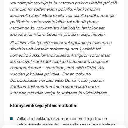
vauraimpia seutuja ja hurmaava paikka viettää päivää
rannalla tai sademetsän poluilla. Alankomaihin
kuuluvalla Saint Maartenilla voit astella pääkaupungin
putiikeista rantaravintoloihin tai nähdä yhden
maailman kuvatuimmista hietikoista: lentokoneet
laskeutuvat Maho Beachin yltä liki hiuksia hipoen.
St Kittsin villiintyneitä sokeriruokopeltoja ja tulivuoren
siluettia voit katsella maisemajunan kyydistä tai
komealta kukkulalinnoitukselta. Antiguan satamassa
keimailevat värikkäät talot ja kauempana suojaisat
rantapoukamat – sanotaan, että niitä riittää yksi
vuoden jokaiselle päivälle. Ennen paluuta
Barbadokselle vierailet vielä Dominicalla, joka on
Karibian koskemattomimpia saaria sekä aarre
luonnonystävälle vesiputouksineen ja viidakoineen.
Elämysvinkkejä yhteismatkalle:
Valkoista hiekkaa, akvamariinia merta ja tuulen
kahisuttamia palmuja – monella saarella on helppo