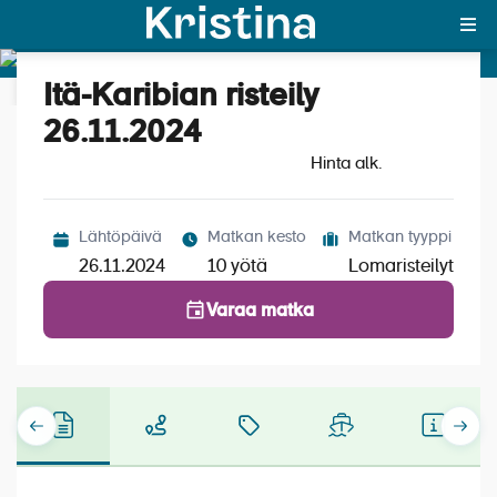
Itä-Karibian risteily
Katso kuvat (7)
MAJAKKA-portaali
26.11.2024
Hinta alk.
Yksin matkalle?
Äkkilähdöt
Lähtöpäivä
Matkan kesto
Matkan tyyppi
Suosikit
26.11.2024
10 yötä
Lomaristeilyt
OTA YHTEYTTÄ
Varaa matka
Kohteet
Matkatyypit
Matkakalenteri