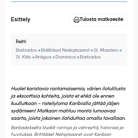
Laivat
Hyvä tietää
Esittely
Tulosta matkaesite
Meistä
Reitti
Barbados
Brittiläiset Neitsytsaaret
St. Maarten
St. Kitts
Antigua
Dominica
Barbados
Huolet karistavia rantamaisemia, värien ilotulitusta
ja eksoottisia kohteita, joista et ehkä ole ennen
kuullutkaan – risteilyloma Karibialla jättää jäljen
sydämeen! Matkaan mahtuu monta lumoavaa
saarta, joista jokainen ilahduttaa omalla tavallaan.
Barbadokselta löydät rantoja ja vehreyttä, historiaa ja
huvituksia. Brittiläiset Neitsytsaaret ovat Karibian