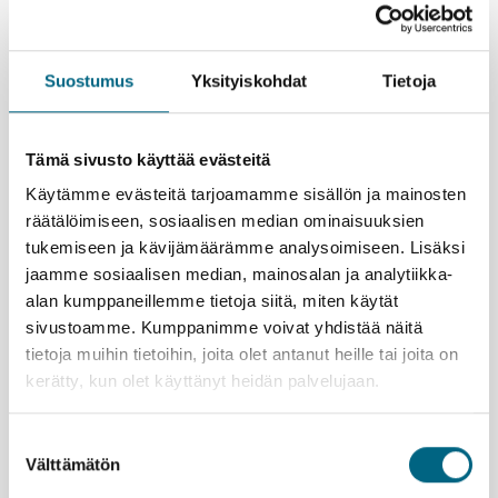
viettää raukeaa rantapäivää idyllisissä puitteissa.
Upeita elämyksiä tarjoaa myös vedenalainen
maailma.
Suostumus
Yksityiskohdat
Tietoja
Vietä leppoisaa lomapäivää laivan aurinkokannella
ja herkkuja notkuvien pöytien äärellä. Tunnelma on
miellyttävän rauhallinen, sillä risteily on suunnattu
vain aikuisille.
Tämä sivusto käyttää evästeitä
Tutustu saarten menneisyyteen. Barbadoksella voi
Käytämme evästeitä tarjoamamme sisällön ja mainosten
vierailla sokeriruokoplantaasien vanhoissa
räätälöimiseen, sosiaalisen median ominaisuuksien
kartanoissa. Brimstonen historiallinen sotilaslinnake
tukemiseen ja kävijämäärämme analysoimiseen. Lisäksi
St Kittsin saarella on UNESCON
jaamme sosiaalisen median, mainosalan ja analytiikka-
maailmanperintökohde.
alan kumppaneillemme tietoja siitä, miten käytät
sivustoamme. Kumppanimme voivat yhdistää näitä
Kristinan vastuullisuusteko
tietoja muihin tietoihin, joita olet antanut heille tai joita on
kerätty, kun olet käyttänyt heidän palvelujaan.
Suostumuksen
Lähtemällä tälle matkalle kasvatat Suomeen uutta
Välttämätön
valinta
metsää ja työllistät suomalaisia nuoria.
Lue lisää