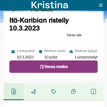
Itä-Karibian risteily
Katso kuvat (4)
MAJAKKA-portaali
10.3.2023
Hinta alk.
Yksin matkalle?
Äkkilähdöt
Lähtöpäivä
Matkan kesto
Matkan tyyppi
Suosikit
10.3.2023
10 yötä
Lomaristeilyt
OTA YHTEYTTÄ
Varaa matka
Kohteet
Matkatyypit
Matkakalenteri