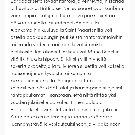
Barbadokselta löydät rantoja ja vehreyttä, historiaa
ja huvituksia. Brittiläiset Neitsytsaaret ovat Karibian
vauraimpia seutuja ja hurmaava paikka viettää
päivää rannalla tai sademetsän poluilla.
Alankomaihin kuuluvalla Saint Maartenilla voit
astella pääkaupungin putiikeista rantaravintoloihin
tai nähdä yhden maailman kuvatuimmista
hietikoista: lentokoneet laskeutuvat Maho Beachin
yltä liki hiuksia hipoen. St Kittsin villiintyneitä
sokeriruokopeltoja ja tulivuoren siluettia voit katsella
maisemajunan kyydistä tai komealta
kukkulalinnoitukselta. Antiguan satamassa
keimailevat värikkäät talot ja kauempana suojaisat
rantapoukamat – sanotaan, että niitä riittää yksi
vuoden jokaiselle päivälle. Ennen paluuta
Barbadokselle vierailet vielä Dominicalla, joka on
Karibian koskemattomimpia saaria sekä aarre
luonnonystävälle vesiputouksineen ja viidakoineen.