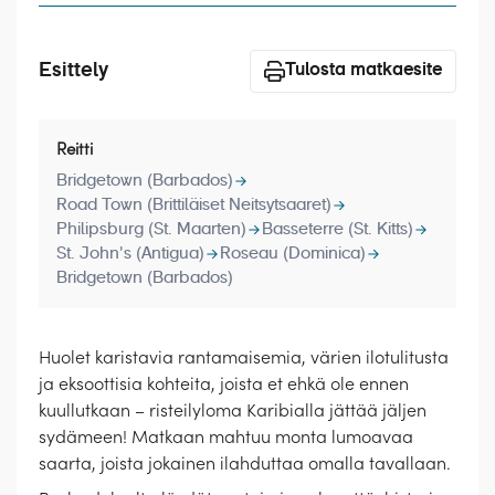
Laivat
Hyvä tietää
Esittely
Tulosta matkaesite
Meistä
Reitti
Bridgetown (Barbados)
Road Town (Brittiläiset Neitsytsaaret)
Philipsburg (St. Maarten)
Basseterre (St. Kitts)
St. John's (Antigua)
Roseau (Dominica)
Bridgetown (Barbados)
Huolet karistavia rantamaisemia, värien ilotulitusta
ja eksoottisia kohteita, joista et ehkä ole ennen
kuullutkaan – risteilyloma Karibialla jättää jäljen
sydämeen! Matkaan mahtuu monta lumoavaa
saarta, joista jokainen ilahduttaa omalla tavallaan.