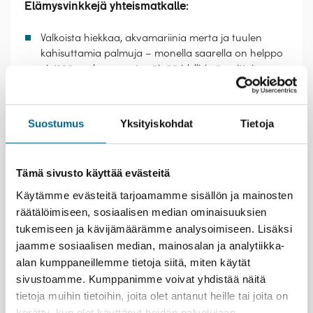
Elämysvinkkejä yhteismatkalle:
Valkoista hiekkaa, akvamariinia merta ja tuulen
kahisuttamia palmuja – monella saarella on helppo
viettää raukeaa rantapäivää idyllisissä puitteissa.
Upeita elämyksiä tarjoaa myös vedenalainen
maailma.
Vietä leppoisaa lomapäivää laivan aurinkokannella
Suostumus
Yksityiskohdat
Tietoja
ja herkkuja notkuvien pöytien äärellä. Tunnelma on
miellyttävän rauhallinen, sillä risteily on suunnattu
vain aikuisille.
Tämä sivusto käyttää evästeitä
Tutustu saarten menneisyyteen. Barbadoksella voi
vierailla sokeriruokoplantaasien vanhoissa
Käytämme evästeitä tarjoamamme sisällön ja mainosten
kartanoissa. Brimstonen historiallinen sotilaslinnake
räätälöimiseen, sosiaalisen median ominaisuuksien
St Kittsin saarella on UNESCON
tukemiseen ja kävijämäärämme analysoimiseen. Lisäksi
maailmanperintökohde.
jaamme sosiaalisen median, mainosalan ja analytiikka-
alan kumppaneillemme tietoja siitä, miten käytät
Kristinan vastuullisuusteko
sivustoamme. Kumppanimme voivat yhdistää näitä
tietoja muihin tietoihin, joita olet antanut heille tai joita on
kerätty, kun olet käyttänyt heidän palvelujaan.