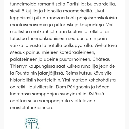
tunnelmoida romanttisella Pariisilla; bulevardeilla,
sievillä kujilla ja hienoilla maamerkeillä. Livut
leppoisasti pitkin kanavaa kohti pohjoisranskalaisia
maalaismaisemia ja pittoreskeja kaupunkeja. Voit
osallistua matkaohjelmaan kuuluville retkille tai
tutustua luonnonkauniiseen seutuun omin päin –
vaikka laivasta lainatulla polkupyörällä. Viehättävä
Meaux painuu mieleen katedraaleineen,
palatseineen ja upeine puutarhoineen. Château
Thierryn kaupungissa saat kulkea runoilija Jean de
la Fountainin jalanjäljissä, Reims kutsuu kävelylle
historiallisiin kortteleihin. Yksi matkan kohokohdista
on retki Hautvillersiin, Dom Pérignonin ja hänen
luomansa samppanjan synnyinkotiin. Kylässä
odottaa suuri samppanjatila viettelevine
maistelutuokioineen.