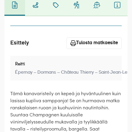
Laivat
Hyvä tietää
Meistä
Esittely
Tulosta matkaesite
Reitti
Épernay – Dormans – Château Thierry – Saint-Jean-Les
Tämä kanavaristeily on kepeä ja hyväntuulinen kuin
lasissa kupliva samppanja! Se on hurmaava matka
ranskalaisen ruoan ja kuohuviinin nautintoihin.
Suuntaa Champagnen kuuluisalle
viininviljelysseudulle mukavalla ja tyylikkäällä
tavalla – risteilyproomulla, bargella. Saat