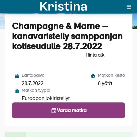
Champagne & Marne –
Katso kuvat (5)
MAJAKKA-portaali
kanavaristeily samppanjan
kotiseudulle 28.7.2022
Yksin matkalle?
Hinta alk.
Äkkilähdöt
Suosikit
Lähtöpäivä
Matkan kesto
28.7.2022
6 yötä
OTA YHTEYTTÄ
Matkan tyyppi
Euroopan jokiristeilyt
Kohteet
Varaa matka
Matkatyypit
Matkakalenteri