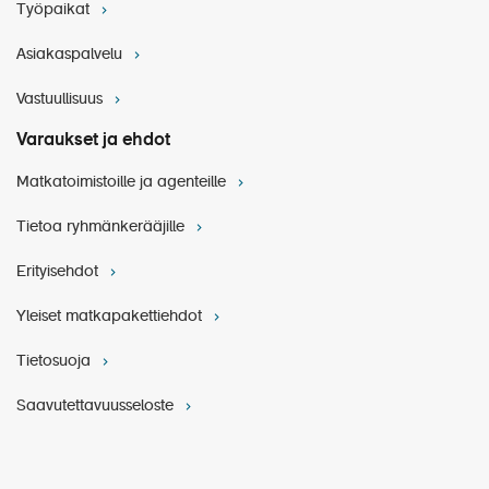
Työpaikat
Asiakaspalvelu
Vastuullisuus
Varaukset ja ehdot
Matkatoimistoille ja agenteille
Risteilyn hintaan sisältyvä retki:
Château Thierry ja
metsästyshaukat (n. 3 h)
Tietoa ryhmänkerääjille
Erityisehdot
Yleiset matkapakettiehdot
Tietosuoja
Saavutettavuusseloste