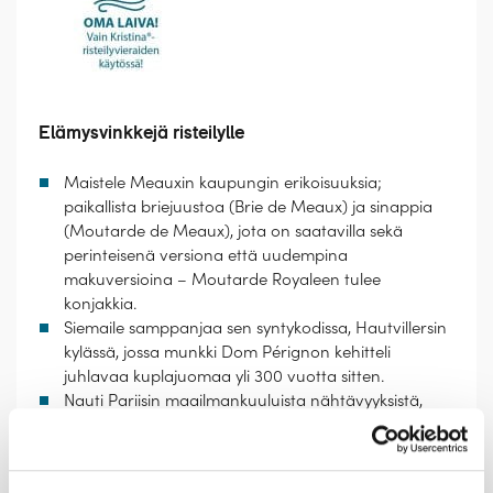
Elämysvinkkejä risteilylle
Maistele Meauxin kaupungin erikoisuuksia;
paikallista briejuustoa (Brie de Meaux) ja sinappia
(Moutarde de Meaux), jota on saatavilla sekä
perinteisenä versiona että uudempina
makuversioina – Moutarde Royaleen tulee
konjakkia.
Siemaile samppanjaa sen syntykodissa, Hautvillersin
kylässä, jossa munkki Dom Pérignon kehitteli
juhlavaa kuplajuomaa yli 300 vuotta sitten.
Nauti Pariisin maailmankuuluista nähtävyyksistä,
romanttisista näkymistä ja omintakeisesta
tunnelmasta, joka on parhaimmillaan pienillä
kävelykujilla.