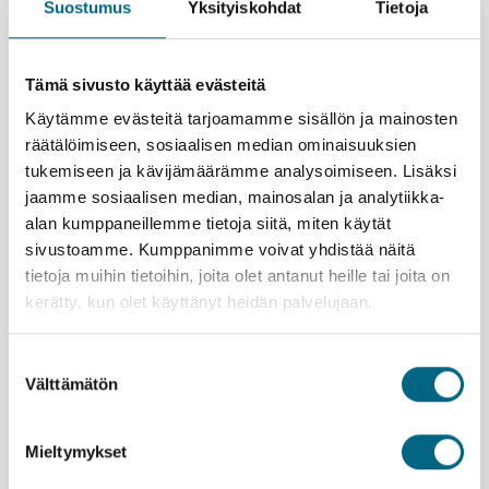
Suostumus
Yksityiskohdat
Tietoja
Katso video
Tämä sivusto käyttää evästeitä
Käytämme evästeitä tarjoamamme sisällön ja mainosten
räätälöimiseen, sosiaalisen median ominaisuuksien
Toista video
tukemiseen ja kävijämäärämme analysoimiseen. Lisäksi
jaamme sosiaalisen median, mainosalan ja analytiikka-
alan kumppaneillemme tietoja siitä, miten käytät
sivustoamme. Kumppanimme voivat yhdistää näitä
tietoja muihin tietoihin, joita olet antanut heille tai joita on
kerätty, kun olet käyttänyt heidän palvelujaan.
Kristinan vastuullisuusteko
Suostumuksen
Välttämätön
valinta
Mieltymykset
Lähtemällä tälle matkalle kasvatat Suomeen uutta