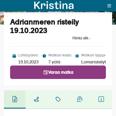
Adrianmeren risteily
Katso kuvat (5)
MAJAKKA-portaali
19.10.2023
Hinta alk.
Yksin matkalle?
-
Äkkilähdöt
Lähtöpäivä
Matkan kesto
Matkan tyyppi
Suosikit
19.10.2023
7 yötä
Lomaristeilyt
OTA YHTEYTTÄ
Varaa matka
Kohteet
Matkatyypit
Matkakalenteri