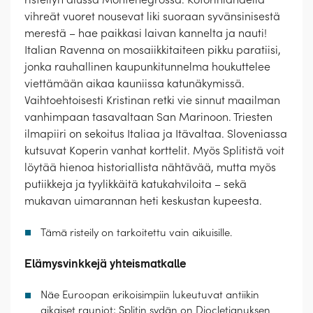
vihreät vuoret nousevat liki suoraan syvänsinisestä
merestä – hae paikkasi laivan kannelta ja nauti!
Italian Ravenna on mosaiikkitaiteen pikku paratiisi,
jonka rauhallinen kaupunkitunnelma houkuttelee
viettämään aikaa kauniissa katunäkymissä.
Vaihtoehtoisesti Kristinan retki vie sinnut maailman
vanhimpaan tasavaltaan San Marinoon. Triesten
ilmapiiri on sekoitus Italiaa ja Itävaltaa. Sloveniassa
kutsuvat Koperin vanhat korttelit. Myös Splitistä voit
löytää hienoa historiallista nähtävää, mutta myös
putiikkeja ja tyylikkäitä katukahviloita – sekä
mukavan uimarannan heti keskustan kupeesta.
Tämä risteily on tarkoitettu vain aikuisille.
Elämysvinkkejä yhteismatkalle
Näe Euroopan erikoisimpiin lukeutuvat antiikin
aikaiset rauniot; Splitin sydän on Diocletianuksen