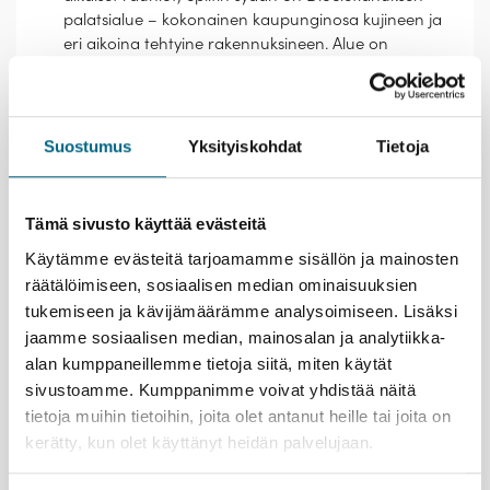
palatsialue – kokonainen kaupunginosa kujineen ja
eri aikoina tehtyine rakennuksineen. Alue on
Unescon maailmanperintökohde
Ihaile vuonomaisen jylhiä maisemia laivan kannelta,
kun se lipuu pitkin Kotorinlahtea. Neljästä
merenlahdesta muodostuva, vuonomainen
Suostumus
Yksityiskohdat
Tietoja
luonnonsatama on komeine piirteineen,
rannikkokylineen ja -kaupunkeineen Montenegron
kaunein nähtävyys. Se huipentuu muurien
Tämä sivusto käyttää evästeitä
suojaamaan Kotorin kaupunkiin.
Käytämme evästeitä tarjoamamme sisällön ja mainosten
Virkistäydy laivan uima-altaissa tai meressä – kelpo
uimarantoja on monen reitille osuvan
räätälöimiseen, sosiaalisen median ominaisuuksien
satamakaupungin lähellä.
tukemiseen ja kävijämäärämme analysoimiseen. Lisäksi
jaamme sosiaalisen median, mainosalan ja analytiikka-
Kristinan vastuullisuusteko
alan kumppaneillemme tietoja siitä, miten käytät
sivustoamme. Kumppanimme voivat yhdistää näitä
tietoja muihin tietoihin, joita olet antanut heille tai joita on
kerätty, kun olet käyttänyt heidän palvelujaan.