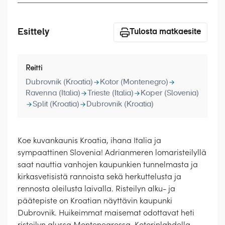
Laivat
Hyvä tietää
Esittely
Tulosta matkaesite
Meistä
Reitti
Dubrovnik (Kroatia)
Kotor (Montenegro)
Ravenna (Italia)
Trieste (Italia)
Koper (Slovenia)
Split (Kroatia)
Dubrovnik (Kroatia)
Koe kuvankaunis Kroatia, ihana Italia ja
sympaattinen Slovenia! Adrianmeren lomaristeilyllä
saat nauttia vanhojen kaupunkien tunnelmasta ja
kirkasvetisistä rannoista sekä herkuttelusta ja
rennosta oleilusta laivalla. Risteilyn alku- ja
päätepiste on Kroatian näyttävin kaupunki
Dubrovnik. Huikeimmat maisemat odottavat heti
risteilyn alussa Montenegrossa. Kotorinlahdella