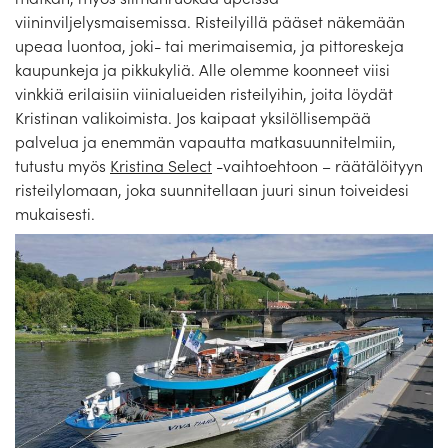
Laivat
viininviljelysmaisemissa. Risteilyillä pääset näkemään
upeaa luontoa, joki- tai merimaisemia, ja pittoreskeja
Hyvä tietää
kaupunkeja ja pikkukyliä. Alle olemme koonneet viisi
vinkkiä erilaisiin viinialueiden risteilyihin, joita löydät
Meistä
Kristinan valikoimista. Jos kaipaat yksilöllisempää
palvelua ja enemmän vapautta matkasuunnitelmiin,
tutustu myös
Kristina Select
-vaihtoehtoon – räätälöityyn
risteilylomaan, joka suunnitellaan juuri sinun toiveidesi
mukaisesti.