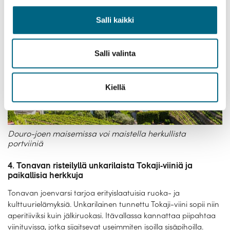
Salli kaikki
Salli valinta
Kiellä
Douro-joen maisemissa voi maistella herkullista
portviiniä
4. Tonavan risteilyllä unkarilaista Tokaji-viiniä ja
paikallisia herkkuja
Tonavan joenvarsi tarjoa erityislaatuisia ruoka- ja
kulttuurielämyksiä. Unkarilainen tunnettu Tokaji-viini sopii niin
aperitiiviksi kuin jälkiruokasi. Itävallassa kannattaa piipahtaa
viinituvissa, jotka sijaitsevat useimmiten isoilla sisäpihoilla.