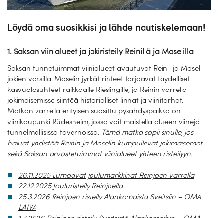
Löydä oma suosikkisi ja lähde nautiskelemaan!
1. Saksan viinialueet ja jokiristeily Reinillä ja Moselilla
Saksan tunnetuimmat viinialueet avautuvat Rein- ja Mosel-
jokien varsilla. Moselin jyrkät rinteet tarjoavat täydelliset
kasvuolosuhteet raikkaalle Rieslingille, ja Reinin varrella
jokimaisemissa siintää historialliset linnat ja viinitarhat.
Matkan varrella erityisen suosittu pysähdyspaikka on
viinikaupunki Rüdesheim, jossa voit maistella alueen viinejä
tunnelmallisissa tavernoissa.
Tämä matka sopii sinulle, jos
haluat yhdistää Reinin ja Moselin kumpuilevat jokimaisemat
sekä Saksan arvostetuimmat viinialueet yhteen risteilyyn.
26.11.2025 Lumoavat joulumarkkinat Reinjoen varrella
22.12.2025 Jouluristeily Reinjoella
25.3.2026 Reinjoen risteily Alankomaista Sveitsiin – OMA
LAIVA
1.4.2026 Reinjoen risteily Sveitsistä Alankomaihin – OMA