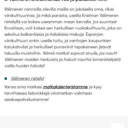
Välimeren rannoilla olevilla mailla on jokaisella oma, rikas
viinikulttuurinsa. Ja mikä parasta; useilla Kristinan Välimeren
risteilyllä voi kokea useamman maan kerralla. Jos suuntaat
Kroatiaan, voit kokea sen herkullisen ruokakulttuurin, joka on
sekoitus balkanilaisia ja italialaisia makuja. Espanjan
viinikulttuuri onkin useille tuttu, ja vanhojen kaupunkien
katukahvilat ja herkulliset punaviinit tapaksineen jäävät
takuulla muistoihin.
Nämä matkat sopivat sinulle, jos nautit
Välimeren maiden herkuista ja haluat nauttia lomaristeilyistä
vailla huolen häivää!
Välimeren risteilyt
Varaa oma matkasi
matkakalenteristamme
, ja kysy
tarvittaessa lisävinkkejä viinimatkan valintaan
asiakaspalvelustamme!