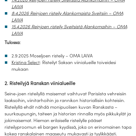
LAIVA
8.4.2026 Reinjoen risteily Alankomaista Sveitsiin – OMA
LAIVA
15.4.2026 Reinjoen risteily Sveitsistä Alankomaihin – OMA
LAIVA
Tulossa:
2.9.2025 Moseljoen risteily – OMA LAIVA
Kristina Select
: Risteilyt Saksan viinialueille toiveidesi
mukaan
2. Risteilyjä Ranskan viinialueille
Seine-joen risteilyllä maisemat vaihtuvat Parisiista vehreisiin
laaksoihin, viinitarhoihin ja rannikon historiallisiin kohteisiin.
Risteilyllä ehdit nähdä monipuolisen kuvan Ranskasta –
suurkaupungin, taiteen ja historian rinnalla myös pikkukylät ja
jokimaisemat. Hieman erilaiselle risteilylle pääset
risteilyproomun eli bargen kyydissä, joka on erinomainen tapa
kokea ranskalainen maaseutu mukavasti ja tyylikkäästi.