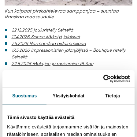
Kun kaipaat pirskahtelevaa samppanjaa – suuntaa
Ranskan maaseudulle
22.12.2025 Jouluristeily Seinellä
17.4.2026 Seinen kätketyt jalokivet
7.5.2026 Normandiaa aidoimmillaan
17.5.2026 Impressionistien jalanjäljissä – Boutique risteily
Seinellä
22.5.2026 Makujen ja maisemien Rhône
Tulossa:
6.6.2026 Hurmaava Alsacen Bargeristeily
11.8.2026 Jokiristeily Rhônejoella
Suostumus
Yksityiskohdat
Tietoja
10.10.2026 Seinen kätketyt jalokivet
21.10.2026 Jokiristeily Rhônejoella – viiniköynnösten ja
viinien kiehtova maailma
Tämä sivusto käyttää evästeitä
Kristina Select
: Barge- ja jokiristeilyt Ranskan viinialueille
toiveidesi mukaan
Käytämme evästeitä tarjoamamme sisällön ja mainosten
räätälöimiseen, sosiaalisen median ominaisuuksien