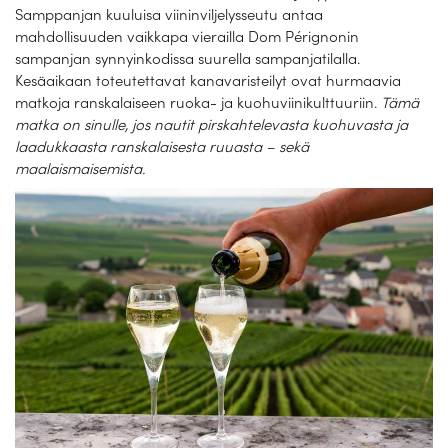
Samppanjan kuuluisa viininviljelysseutu antaa
mahdollisuuden vaikkapa vierailla Dom Pérignonin
sampanjan synnyinkodissa suurella sampanjatilalla.
Kesäaikaan toteutettavat kanavaristeilyt ovat hurmaavia
matkoja ranskalaiseen ruoka- ja kuohuviinikulttuuriin.
Tämä
matka on sinulle, jos nautit pirskahtelevasta kuohuvasta ja
laadukkaasta ranskalaisesta ruuasta – sekä
maalaismaisemista.