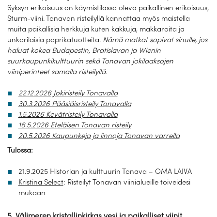
Syksyn erikoisuus on käymistilassa oleva paikallinen erikoisuus,
Sturm-viini. Tonavan risteilyllä kannattaa myös maistella
muita paikallisia herkkuja kuten kakkuja, makkaroita ja
unkarilaisia paprikatuotteita.
Nämä matkat sopivat sinulle, jos
haluat kokea Budapestin, Bratislavan ja Wienin
suurkaupunkikulttuurin sekä Tonavan jokilaaksojen
viiniperinteet samalla risteilyllä.
22.12.2026 Jokiristeily Tonavalla
30.3.2026 Pääsiäisristeily Tonavalla
1.5.2026 Kevätristeily Tonavalla
16.5.2026 Eteläisen Tonavan risteily
20.5.2026 Kaupunkeja ja linnoja Tonavan varrella
Tulossa:
21.9.2025 Historian ja kulttuurin Tonava – OMA LAIVA
Kristina Select
: Risteilyt Tonavan viinialueille toiveidesi
mukaan
5. Välimeren kristallinkirkas vesi ja paikalliset viinit