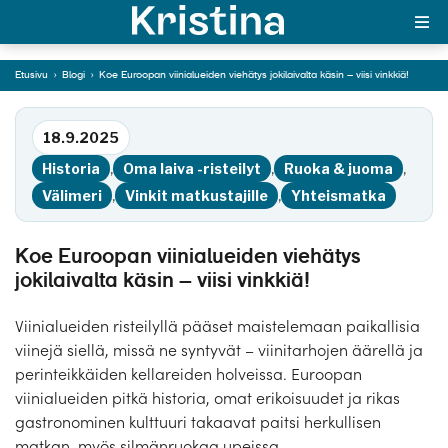
jokilaivalta käsin – viisi
vinkkiä!
Etusivu
›
Blogi
›
Koe Euroopan viinialueiden viehätys jokilaivalta käsin – viisi vinkkiä!
MAJAKKA-portaali
Siirry tekstiin
18.9.2025
Yksin matkalle?
Historia
,
Oma laiva -risteilyt
,
Ruoka & juoma
,
Äkkilähdöt
Välimeri
,
Vinkit matkustajille
,
Yhteismatka
Suosikit
Koe Euroopan viinialueiden viehätys
jokilaivalta käsin – viisi vinkkiä!
OTA YHTEYTTÄ
Kohteet
Viinialueiden risteilyllä pääset maistelemaan paikallisia
viinejä siellä, missä ne syntyvät – viinitarhojen äärellä ja
Matkatyypit
perinteikkäiden kellareiden holveissa. Euroopan
viinialueiden pitkä historia, omat erikoisuudet ja rikas
Matkakalenteri
gastronominen kulttuuri takaavat paitsi herkullisen
matkan, myös silmänruokaa upeissa