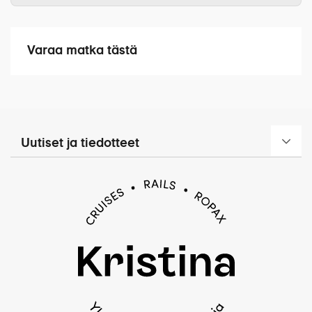
Risteily:
Kenelle matka sopii
Kokoontuminen Helsinki-Vantaan lentoasemalla ja
8 yön risteily L´Europe -laivalla, majoitus
lento Budapestiin. Kuljetus keskustaan, missä
valitussa hyttiluokassa
Varaa matka tästä
nautitaan lounas paikallisessa ravintolassa. Lounaan
Täysihoito (aamiaiset, lounaat, illalliset
jälkeen opastettu Budapestin kaupunkikierros, jonka
ruokajuomineen)
jälkeen kuljetus laivalle ja majoittuminen hytteihin.
Juomat baarista (ei samppanja eikä viinilistan
Matkan hintaan sisältyvä retki: Budapestin
viinit)
kaupunkikierros (n. 2 h)
Laivan juhlaillallinen
Ohjelma laivalla
Uutiset ja tiedotteet
Retket:
Budapestin kaupunkikierros
Belgradin kaupunkikierros
HYVÄ TIETÄÄ MATKUSTAJILLE
Bukarestin kaupunkikierros
Muut maksut:
Matkustaja- ja satamamaksut
Tämän matkan peruutusehdot poikkeavat Yleisistä
Lentoverot
matkapakettiehdoista (kohta 4.1.) ja näitä
Muut viranomaismaksut
noudatetaan peruutuksen syystä riippumatta.
Kristinan matkanjohtajan palvelut: