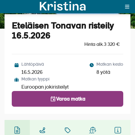
Eteläisen Tonavan risteily
Katso kuvat (5)
MAJAKKA-portaali
16.5.2026
Hinta alk.
Yksin matkalle?
3 320 €
Äkkilähdöt
Lähtöpäivä
Matkan kesto
Suosikit
16.5.2026
8 yötä
Matkan tyyppi
OTA YHTEYTTÄ
Euroopan jokiristeilyt
Kohteet
Varaa matka
Matkatyypit
Matkakalenteri