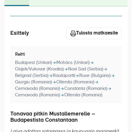
Laivat
Hyvä tietää
Meistä
Esittely
Tulosta matkaesite
Reitti
Budapest (Unkari)
Mohács (Unkari)
Osijek/Vukovar (Kroatia)
Novi Sad (Serbia)
Belgrad (Serbia)
Rautaportti
Ruse (Bulgaria)
Giurgiu (Romania)
Oltenita (Romania)
Cernavoda (Romania)
Constanta (Romania)
Cernavoda (Romania)
Oltenita (Romania)
Tonavaa pitkin Mustallemerelle –
Budapestista Constantaan
Laiva odottaa satamassa ja kaupungin maamerkit