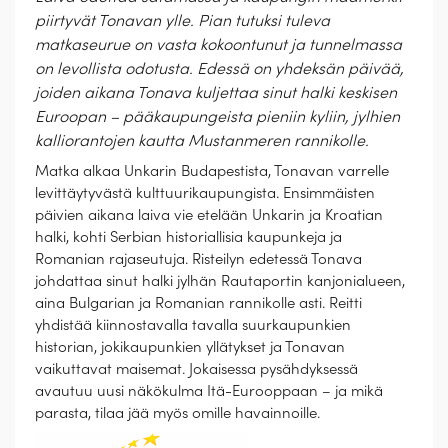
piirtyvät Tonavan ylle. Pian tutuksi tuleva
matkaseurue on vasta kokoontunut ja tunnelmassa
on levollista odotusta. Edessä on yhdeksän päivää,
joiden aikana Tonava kuljettaa sinut halki keskisen
Euroopan – pääkaupungeista pieniin kyliin, jylhien
kalliorantojen kautta Mustanmeren rannikolle.
Matka alkaa Unkarin Budapestista, Tonavan varrelle
levittäytyvästä kulttuurikaupungista. Ensimmäisten
päivien aikana laiva vie etelään Unkarin ja Kroatian
halki, kohti Serbian historiallisia kaupunkeja ja
Romanian rajaseutuja. Risteilyn edetessä Tonava
johdattaa sinut halki jylhän Rautaportin kanjonialueen,
aina Bulgarian ja Romanian rannikolle asti. Reitti
yhdistää kiinnostavalla tavalla suurkaupunkien
historian, jokikaupunkien yllätykset ja Tonavan
vaikuttavat maisemat. Jokaisessa pysähdyksessä
avautuu uusi näkökulma Itä-Eurooppaan – ja mikä
parasta, tilaa jää myös omille havainnoille.