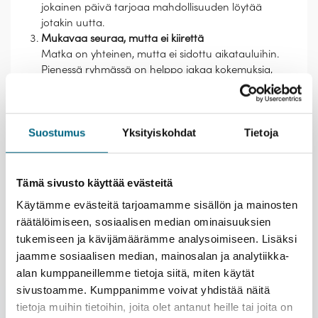
jokainen päivä tarjoaa mahdollisuuden löytää
jotakin uutta.
Mukavaa seuraa, mutta ei kiirettä
Matka on yhteinen, mutta ei sidottu aikatauluihin.
Pienessä ryhmässä on helppo jakaa kokemuksia,
osallistua retkille tai kysyä vinkkejä päivän kohteisiin.
Halutessasi voit myös kulkea omia polkujasi, vaikka
lähikortteleiden kahvilaan pysähtyen.
Suostumus
Yksityiskohdat
Tietoja
Tämä sivusto käyttää evästeitä
Käytämme evästeitä tarjoamamme sisällön ja mainosten
räätälöimiseen, sosiaalisen median ominaisuuksien
Lähtemällä tälle matkalle kasvatat Suomeen uutta
tukemiseen ja kävijämäärämme analysoimiseen. Lisäksi
metsää ja työllistät suomalaisia nuoria.
Lue lisää
jaamme sosiaalisen median, mainosalan ja analytiikka-
vastuullisuusteosta.
alan kumppaneillemme tietoja siitä, miten käytät
Esittely
sivustoamme. Kumppanimme voivat yhdistää näitä
tietoja muihin tietoihin, joita olet antanut heille tai joita on
Palvelut
ETU! |
Kristinan yhteismatkalle ystäväporukalla