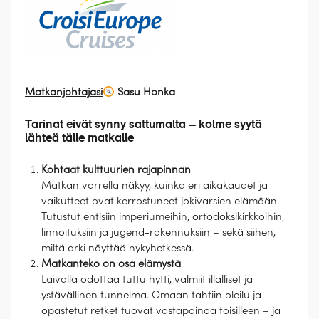
Matkanjohtajasi
Sasu Honka
Tarinat eivät synny sattumalta – kolme syytä
lähteä tälle matkalle
Kohtaat kulttuurien rajapinnan
Matkan varrella näkyy, kuinka eri aikakaudet ja
vaikutteet ovat kerrostuneet jokivarsien elämään.
Tutustut entisiin imperiumeihin, ortodoksikirkkoihin,
linnoituksiin ja jugend-rakennuksiin – sekä siihen,
miltä arki näyttää nykyhetkessä.
Matkanteko on osa elämystä
Laivalla odottaa tuttu hytti, valmiit illalliset ja
ystävällinen tunnelma. Omaan tahtiin oleilu ja
opastetut retket tuovat vastapainoa toisilleen – ja