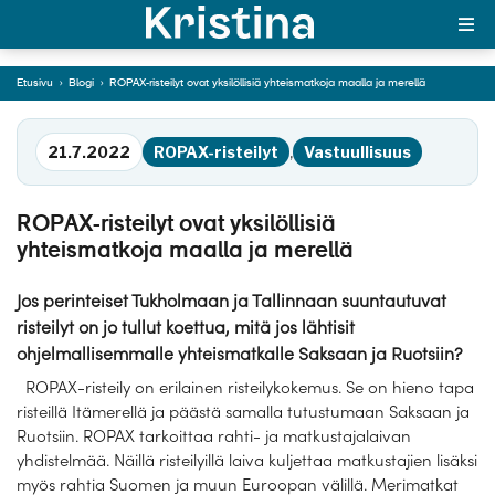
yhteismatkoja maalla
ja merellä
Etusivu
›
Blogi
›
ROPAX-risteilyt ovat yksilöllisiä yhteismatkoja maalla ja merellä
MAJAKKA-portaali
Siirry tekstiin
21.7.2022
ROPAX-risteilyt
,
Vastuullisuus
Yksin matkalle?
Äkkilähdöt
ROPAX-risteilyt ovat yksilöllisiä
yhteismatkoja maalla ja merellä
Suosikit
Jos perinteiset Tukholmaan ja Tallinnaan suuntautuvat
OTA YHTEYTTÄ
risteilyt on jo tullut koettua, mitä jos lähtisit
ohjelmallisemmalle yhteismatkalle Saksaan ja Ruotsiin?
Kohteet
ROPAX-risteily on erilainen risteilykokemus. Se on hieno tapa
Matkatyypit
risteillä Itämerellä ja päästä samalla tutustumaan Saksaan ja
Ruotsiin. ROPAX tarkoittaa rahti- ja matkustajalaivan
Matkakalenteri
yhdistelmää. Näillä risteilyillä laiva kuljettaa matkustajien lisäksi
myös rahtia Suomen ja muun Euroopan välillä. Merimatkat