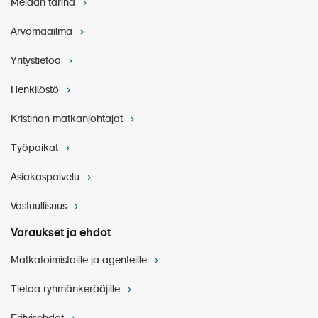
Meidän tarina
Arvomaailma
Yritystietoa
Henkilöstö
Kristinan matkanjohtajat
Työpaikat
Asiakaspalvelu
Vastuullisuus
Varaukset ja ehdot
Matkatoimistoille ja agenteille
Tietoa ryhmänkerääjille