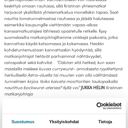
keskittyä omaan rauhaasi, sillä Kristinan yhteismatkat
tarjoavat yksilöllistä yhteismatkailua monellakin tapaa. Saat
nauttia lomatunnelmastasi rauhassa ja jäädä halutessasi
esimerkiksi kaupungille viettämään vapaa-aikaa
kanssamatkustajiesi lähtiessä opastetulle retkelle. Kysy
suomalaisilta matkanjohtajiltamme vinkkejä paikoista, jotka
kannattaa käydä katsomassa ja kokemassa. Heidän
kohdetuntemustaan kannattaakin hyödyntää, sillä
matkanjohtajat tietävät parhaimmat nähtävyydet,
ostospaikat sekä kahvilat.
”Odotan sitä hetkeä, kun saan
maalailla mieleesi kuvaa currywurst- annoksesta ryyditettynä
herkullisella Astra-oluella tai muuten vain olla välittämässä
tunnelmien kirjoa. Voiko kaivata moottoritien taukopaikalla
nautittua bockwurst-ateriaa? Kyllä voi.”
JUKKA HELIN
Kristinan
matkanjohtaja
Puolestasi kompensoitua, pienemmän
hiilijalanjäljen matkailua
Suostumus
Yksityiskohdat
Tietoja
Helsingistä tai Naantalista lähtevälle ROPAX-risteilymatkalle