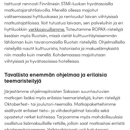
Laivat
taittuvat rennosti Finnlinesin STAR-luokan hyvätasoisilla
matkustajarahtilaivoilla. Merellä ollessa majoitut
Hyvä tietää
valitsemassasi hyttiluokassa ja rentoudut laivan viihtyisissä
matkustajatiloissa. Voit tutustua laivaan, sen palveluihin ja eri
Meistä
hyttiluokkiin
verkkosivuillamme.
Toteutamme ROPAX-risteilyjä
kesäisin myös Ruotsiin, missä vietät kulttuuritäyteisemmän
lähiloman kuin tavanomaisilla Ruotsin risteilyillä. Ohjelmallisilla
risteilyillä nautit kulttuurista, historiasta ja makuelämyksistä
niin maalla kuin merellä. Kohdemaassa majoitutaan
viihtyisissä ja hyvätasoisissa hotelleissa.
Tavallista enemmän ohjelmaa ja erilaisia
teemaristeilyjä
Järjestämme ohjelmapitoisten Saksaan suuntautuvien
matkojen lisäksi myös erilaisia teemaristeilyjä, kuten risteilyjä
Oktoberfest- tai joulutori-teemalla. Matkapaketteihimme
sisältyvät erilaiset tieto- ja viihdeohjelmat laivalla sekä
opastetut retket kohteissa. Tarjoamme myös mahdollisuuksia
osallistua lisämaksullisille retkille, jolloin saat matkastasi entistä
ohjelmapitoisemman. Vaihtoehtoisesti voit halutessasi