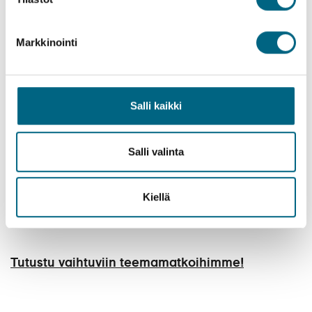
Katso videolta matkustajiemme kokemuksia
ROPAX-risteilystä Saksaan.
Markkinointi
Salli kaikki
Toista video
Salli valinta
Kiellä
Tutustu vaihtuviin teemamatkoihimme!