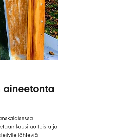
 aineetonta
Ranskalaisessa
etaan kausituotteista ja
teilylle lähteviä