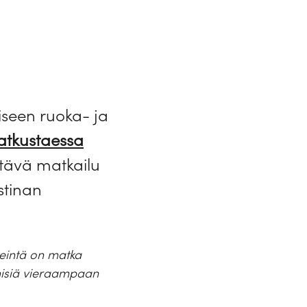
aiseen ruoka- ja
matkustaessa
ntävä matkailu
stinan
keintä on matka
ihmisiä vieraampaan