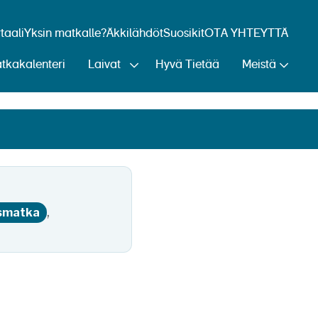
aali
Yksin matkalle?
Äkkilähdöt
Suosikit
OTA YHTEYTTÄ
i ovat Ranskan
tkakalenteri
Laivat
Hyvä Tietää
Meistä
ä
,
smatka