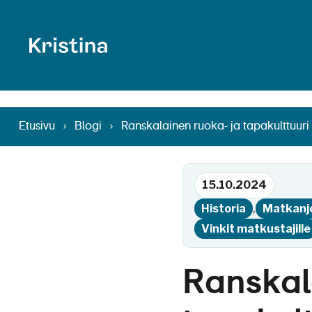
Ranskalainen 
Etusivu
›
Blogi
›
Ranskalainen ruoka- ja tapakulttuuri 
15.10.2024
,
Historia
Matkanj
Vinkit matkustajille
Ranskal