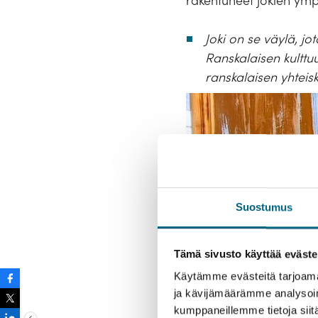
rakentuneet jokien ympär
Joki on se väylä, j
Ranskalaisen kultt
ranskalaisen yhteis
Suostumus
Tämä sivusto käyttää eväste
Käytämme evästeitä tarjoama
ja kävijämäärämme analysoim
kumppaneillemme tietoja siitä