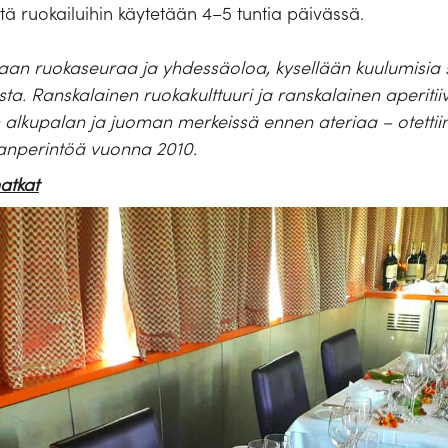
tä ruokailuihin käytetään 4–5 tuntia päivässä.
aan ruokaseuraa ja yhdessäoloa, kysellään kuulumisia 
a. Ranskalainen ruokakulttuuri ja ranskalainen aperitiivi
alkupalan ja juoman merkeissä ennen ateriaa – otetti
anperintöä vuonna 2010.
atkat