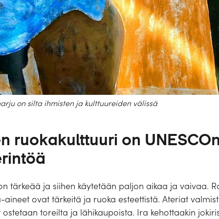
rju on silta ihmisten ja kulttuureiden välissä
n ruokakulttuuri on UNESCOn
rintöä
 on tärkeää ja siihen käytetään paljon aikaa ja vaivaa. 
aineet ovat tärkeitä ja ruoka esteettistä. Ateriat valmist
 ostetaan toreilta ja lähikaupoista. Ira kehottaakin jokiris