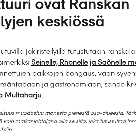
ttuuri ovat Ranskan
eilyjen keskiössä
uvilla jokiristeilyillä tutustutaan ranskal
simerkiksi
Seinelle, Rhonelle ja Saônelle 
 tunnettujen paikkojen bongaus, vaan syve
ämäntapaan ja gastronomiaan, sanoo Kri
ra Multaharju
.
onaisuus muodostuu monesta pienestä osa-alueesta. Tär
tä voin matkanjohtajana olla se silta, joka tutustuttaa 
ksiin.