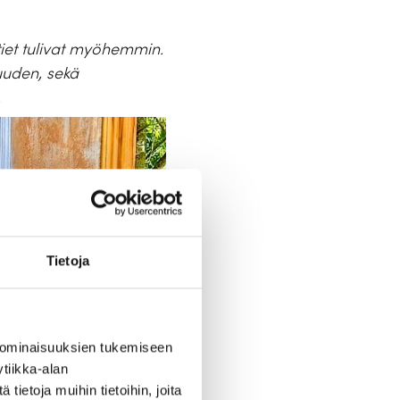
tiet tulivat myöhemmin.
uuden, sekä
.
Tietoja
 ominaisuuksien tukemiseen
tiikka-alan
ietoja muihin tietoihin, joita