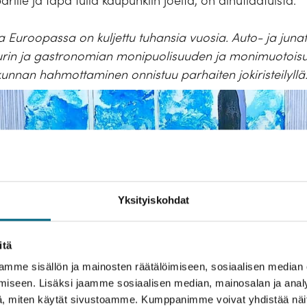
ille ja tapa tulla kaupunkiin joelta, on ainutlaatuista.
ota Euroopassa on kuljettu tuhansia vuosia. Auto- ja juna
uurin ja gastronomian monipuolisuuden ja monimuotois
kunnan hahmottaminen onnistuu parhaiten jokiristeilyllä
Yksityiskohdat
itä
mme sisällön ja mainosten räätälöimiseen, sosiaalisen median
iseen. Lisäksi jaamme sosiaalisen median, mainosalan ja analy
, miten käytät sivustoamme. Kumppanimme voivat yhdistää näitä t