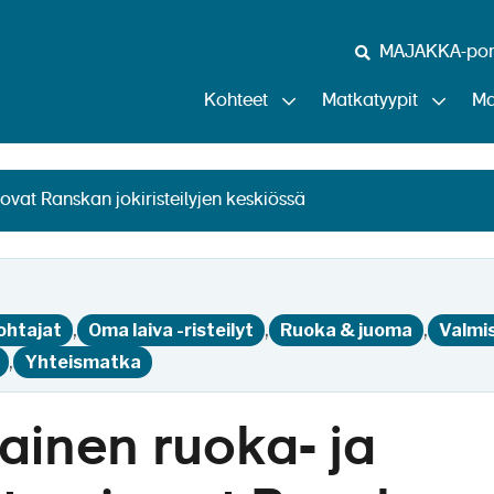
MAJAKKA-port
ruoka- ja tapakulttuur
Kohteet
Matkatyypit
Ma
jokiristeilyjen keskiöss
ovat Ranskan jokiristeilyjen keskiössä
Siirry tekstiin
,
,
,
ohtajat
Oma laiva -risteilyt
Ruoka & juoma
Valmi
,
Yhteismatka
ainen ruoka- ja