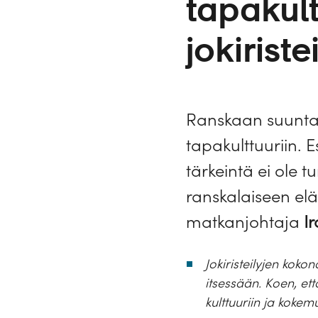
tapakul
jokirist
Ranskaan suuntaut
tapakulttuuriin. E
tärkeintä ei ole
ranskalaiseen el
matkanjohtaja
I
Jokiristeilyjen kok
itsessään. Koen, et
kulttuuriin ja kokemu