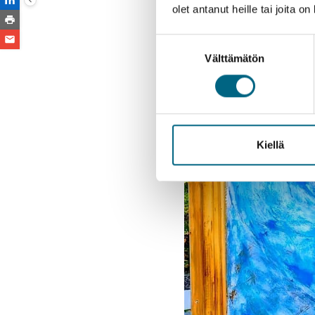
olet antanut heille tai joita o
Suostumuksen
Välttämätön
valinta
Kiellä