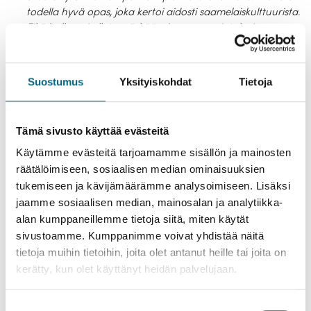
todella hyvä opas, joka kertoi aidosti saamelaiskulttuurista.
Eikä hullumpi ollut myöskään Aanaar-ravintola, jossa
söimme ennen risteilylle lähtöä.
Tromssan pysähdyksellä Johanna koki ainutlaatuisen
yökonsertin, joka päättyi yöllä ennen laivan lähtöä
Suostumus
Yksityiskohdat
Tietoja
seuraavaan satamaan.
Klassista musiikkia esittävässä konsertissa oli kolme
Tämä sivusto käyttää evästeitä
soittajaa ja se oli huikea!
Käytämme evästeitä tarjoamamme sisällön ja mainosten
räätälöimiseen, sosiaalisen median ominaisuuksien
tukemiseen ja kävijämäärämme analysoimiseen. Lisäksi
jaamme sosiaalisen median, mainosalan ja analytiikka-
alan kumppaneillemme tietoja siitä, miten käytät
sivustoamme. Kumppanimme voivat yhdistää näitä
tietoja muihin tietoihin, joita olet antanut heille tai joita on
kerätty, kun olet käyttänyt heidän palvelujaan.
Suostumuksen