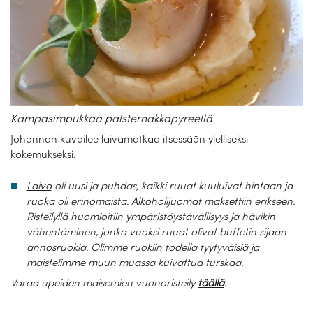
Kampasimpukkaa palsternakkapyreellä.
Johannan kuvailee laivamatkaa itsessään ylelliseksi
kokemukseksi.
Laiva
oli uusi ja puhdas, kaikki ruuat kuuluivat hintaan ja
ruoka oli erinomaista. Alkoholijuomat maksettiin erikseen.
Risteilyllä huomioitiin ympäristöystävällisyys ja hävikin
vähentäminen, jonka vuoksi ruuat olivat buffetin sijaan
annosruokia. Olimme ruokiin todella tyytyväisiä ja
maistelimme muun muassa kuivattua turskaa.
Varaa upeiden maisemien vuonoristeily
täällä
.