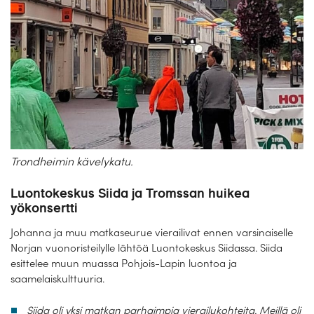
Trondheimin kävelykatu.
Luontokeskus Siida ja Tromssan huikea
yökonsertti
Johanna ja muu matkaseurue vierailivat ennen varsinaiselle
Norjan vuonoristeilylle lähtöä Luontokeskus Siidassa. Siida
esittelee muun muassa Pohjois-Lapin luontoa ja
saamelaiskulttuuria.
Siida oli yksi matkan parhaimpia vierailukohteita. Meillä oli