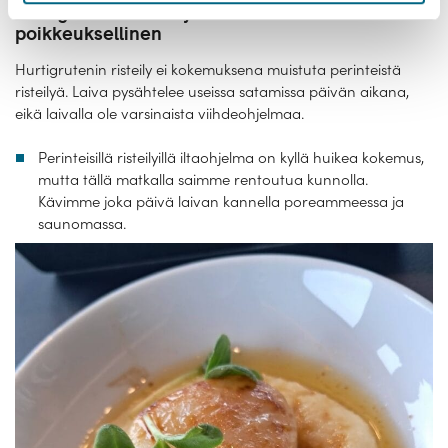
Hurtigrutenin risteily oli kokemuksena
poikkeuksellinen
Hurtigrutenin risteily ei kokemuksena muistuta perinteistä
risteilyä. Laiva pysähtelee useissa satamissa päivän aikana,
eikä laivalla ole varsinaista viihdeohjelmaa.
Perinteisillä risteilyillä iltaohjelma on kyllä huikea kokemus,
mutta tällä matkalla saimme rentoutua kunnolla.
Kävimme joka päivä laivan kannella poreammeessa ja
saunomassa.