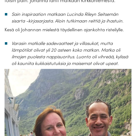
toisin päin. Johanna lähti matkaan Kirkkoniemestä.
Laivat
Sain inspiraation matkaan Lucinda Rileyn Seitsemän
Hyvä tietää
sisarta -kirjasarjasta. Aloin tutkimaan reittiä ja ihastuin.
Meistä
Kesä oli Johannan mielestä täydellinen ajankohta risteilylle.
Varasin matkalle sadevaatteet ja villasukat, mutta
lämpötilat olivat yli 20 asteen koko matkan. Matka oli
ilmojen puolesta nappisuoritus. Luonto oli vihreää, kylissä
oli kauniita kukkaistutuksia ja maisemat olivat upeat.