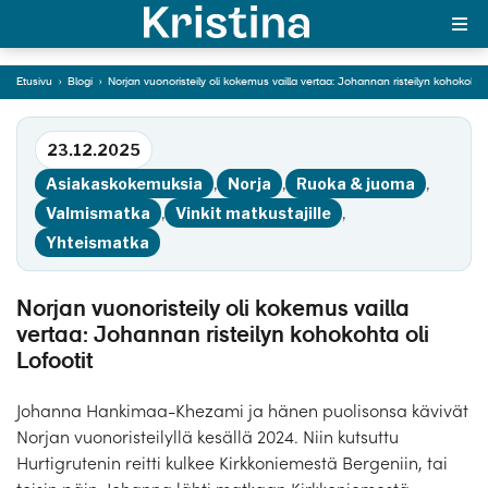
Johannan risteilyn
kohokohta oli Lofootit
Etusivu
›
Blogi
›
Norjan vuonoristeily oli kokemus vailla vertaa: Johannan risteilyn kohokohta 
MAJAKKA-portaali
Siirry tekstiin
23.12.2025
Yksin matkalle?
Asiakaskokemuksia
,
Norja
,
Ruoka & juoma
,
Äkkilähdöt
Valmismatka
,
Vinkit matkustajille
,
Yhteismatka
Suosikit
OTA YHTEYTTÄ
Norjan vuonoristeily oli kokemus vailla
vertaa: Johannan risteilyn kohokohta oli
Kohteet
Lofootit
Matkatyypit
Johanna Hankimaa-Khezami ja hänen puolisonsa kävivät
Norjan vuonoristeilyllä kesällä 2024. Niin kutsuttu
Matkakalenteri
Hurtigrutenin reitti kulkee Kirkkoniemestä Bergeniin, tai