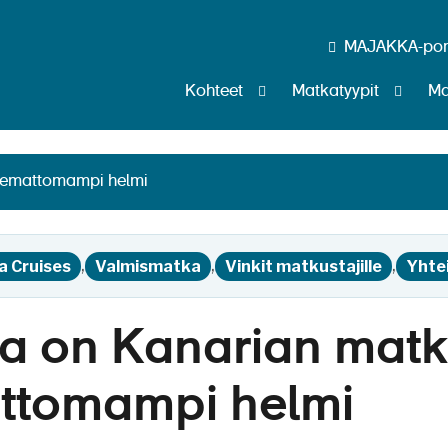
MAJAKKA-port
arian matkojen tunte
Kohteet
Matkatyypit
Ma
Siirry tekstiin
temattomampi helmi
,
,
,
na Cruises
Valmismatka
Vinkit matkustajille
Yhte
a on Kanarian matk
ttomampi helmi