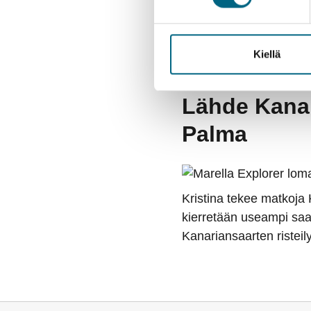
La Palman saari nousee
korkeudessa, Roque de l
katseluun, myös maisem
Kiellä
Lähde Kanar
Palma
Kristina tekee matkoja 
kierretään useampi saa
Kanariansaarten risteil