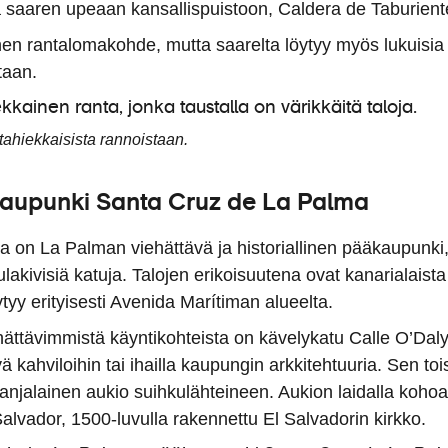
a saaren upeaan kansallispuistoon, Caldera de Taburient
inen rantalomakohde, mutta saarelta löytyy myös lukuisia
taan.
ahiekkaisista rannoistaan.
aupunki Santa Cruz de La Palma
 on La Palman viehättävä ja historiallinen pääkaupunki,
ulakivisiä katuja. Talojen erikoisuutena ovat kanarialaista
tyy erityisesti Avenida Marítiman alueelta.
ättävimmistä käyntikohteista on kävelykatu Calle O’Daly
ä kahviloihin tai ihailla kaupungin arkkitehtuuria. Sen to
njalainen aukio suihkulähteineen. Aukion laidalla kohoa
Salvador, 1500-luvulla rakennettu El Salvadorin kirkko.