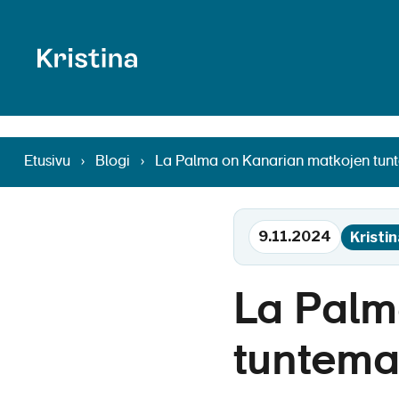
La Palma on Kan
Etusivu
›
Blogi
›
La Palma on Kanarian matkojen tun
9.11.2024
Kristi
La Palm
tuntema