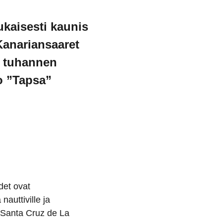
ukaisesti kaunis
Kanariansaaret
0 tuhannen
o ”Tapsa”
det ovat
nauttiville ja
i Santa Cruz de La