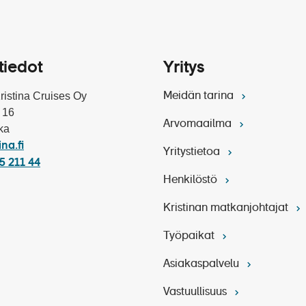
tiedot
Yritys
Kristina Cruises Oy
Meidän tarina
 16
Arvomaailma
ka
ina.fi
Yritystietoa
5 211 44
Henkilöstö
Kristinan matkanjohtajat
Työpaikat
Asiakaspalvelu
Vastuullisuus