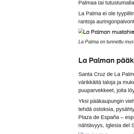
Palmaa tai tutustumall
La Palma ei ole tyypill
rantoja auringonpalvon
La Palma on tunnettu must
La Palman pääk
Santa Cruz de La Palma
värikkäitä taloja ja muk
puuparvekkeet, joita löy
Yksi pääkaupungin vieh
tehdä ostoksia, pysähty
Plaza de España – espa
nähtävyys, Iglesia del 