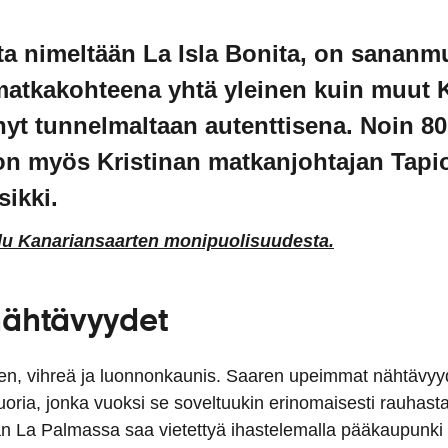
ta nimeltään La Isla Bonita, on sananm
e matkakohteena yhtä yleinen kuin muut 
ynyt tunnelmaltaan autenttisena. Noin 8
on myös Kristinan matkanjohtajan Tapi
ikki.
lu Kanariansaarten monipuolisuudesta.
ähtävyydet
en, vihreä ja luonnonkaunis. Saaren upeimmat nähtävyy
uoria, jonka vuoksi se soveltuukin erinomaisesti rauhasta 
äivän La Palmassa saa vietettyä ihastelemalla pääkaupunk