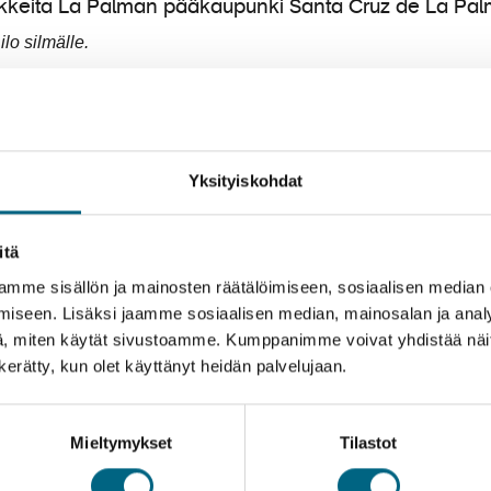
lo silmälle.
riente on La Palman suosituin nähtävyy
on yksi La Palman tunnetuimpia nähtävyyksiä. Se tarjoa
Yksityiskohdat
än luontoon ja lukuisiin eri kasvilajeihin, kuten harvin
ossa on useita vaellusreittejä helposta vaikeakulkuisemp
in vesiputous lienee Cascada de Colores, jonka pinta ero
itä
mme sisällön ja mainosten räätälöimiseen, sosiaalisen median
e korkealla vuoristossa, jonka ansiosta ilma on raikas ja
iseen. Lisäksi jaamme sosiaalisen median, mainosalan ja analy
, miten käytät sivustoamme. Kumppanimme voivat yhdistää näitä t
n kerätty, kun olet käyttänyt heidän palvelujaan.
tu huikeista maisemistaan ja kanarianmännyistään.
Mieltymykset
Tilastot
chachos tarjoilee upeimmat maisemat