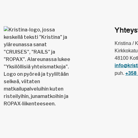
Yhteys
Kristina / 
Kirkkokatu
48100 Kot
info@krist
puh.
+358 