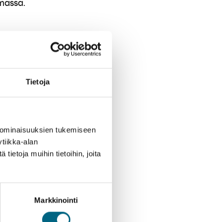
s
a poikkeuksellisen
Tietoja
aiseen
aan ja näyttäviä
ttuu värikkyydellään.
 ominaisuuksien tukemiseen
 soveltuu erinomaisesti
tiikka-alan
ietoja muihin tietoihin, joita
Markkinointi