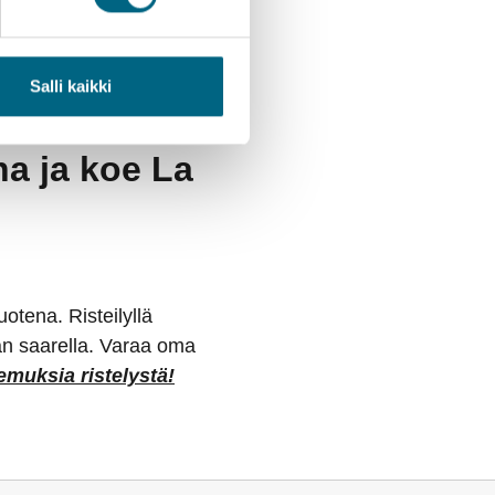
elkein 2,5 kilometrin
sittu paikka tähtien
Salli kaikki
a ja koe La
otena. Risteilyllä
an saarella. Varaa oma
emuksia ristelystä!