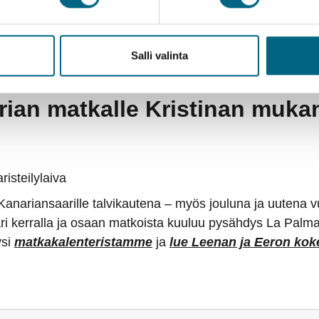
 korkealle merenpinnasta. Sen korkein kohta sijaitsee m
os Muchachosin alueella. Se on paitsi täydellinen ja suo
ien ihailuun päiväsaikaan.
Salli valinta
ian matkalle Kristinan mukan
Kanariansaarille talvikautena – myös jouluna ja uutena vu
ri kerralla ja osaan matkoista kuuluu pysähdys La Palm
ysi
matkakalenteristamme
ja
lue Leenan ja Eeron kok