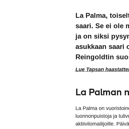
La Palma, toisel
saari. Se ei ol
ja on siksi pys
asukkaan saari 
Reingoldtin suos
Lue Tapsan haastatte
La Palman n
La Palma on vuoristoin
luonnonpuistoja ja tuliv
aktiivilomailijoille. P