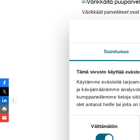
Värikkäät parvekkeet ovat i
Caldera de Tabu
Caldera de Taburiente 
Suostumus
upeat näkymät ympäröivä
kanarianmäntyyn. Puist
vesiputouksia. Tunnetu
Tämä sivusto käyttää eväste
Käytämme evästeitä tarjoama
Kansallispuisto sijaitse
ja kävijämäärämme analysoim
patikointiin.
kumppaneillemme tietoja siitä
olet antanut heille tai joita o
Kansallispuisto on tunnet
Suostumuksen
Välttämätön
valinta
Roque de los Mu