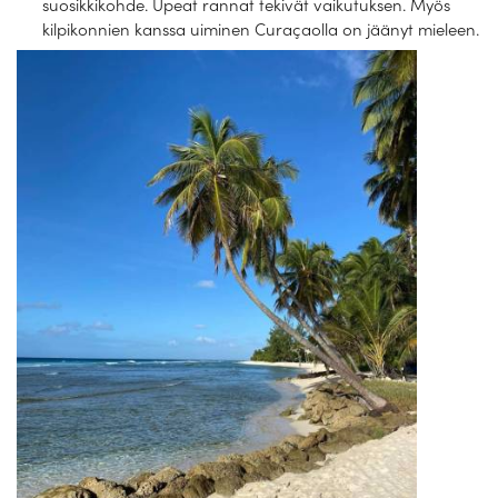
suosikkikohde. Upeat rannat tekivät vaikutuksen. Myös
kilpikonnien kanssa uiminen Curaçaolla on jäänyt mieleen.