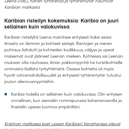
Leena (vas.), hänen tyttärensä ja tyttärentytär nauttivat
Karibian matkasta
Karibian risteilyn kokemuksia: Karibia on juuri
sellainen kuin valokuvissa
Karibian risteilyltä Leena mainitsee erityisesti kaksi asiaa:
ilmasto on lämmin ja kohteet siistejä. Rantojen ja meren
puhtaus ilahdutti ja kohteiden kodikkuus, väljyys ja upeat
maisemat ovat jääneet Leenan mieleen. Kohteissa sai Leenan
mukaan olla rauhassa, ilman pakkomyyntiä tai turistikohteille
ominaista liiallista tyrkyttämistä. Osassa kohteita oli myös
hyvät ostosmahdollisuudet ja erityisesti tyttärentytär tutustui
joulun alennusmyynteihin.
Karibia todella on sellainen kuin valokuvissa. Olin erityisen
onnellinen, kun siemailin rommipunssia katamaraanilla ja
ihastelin upeaa luontoa ympärilläni.
Kristinan matkassa koet upean Karibian! Varattavissa olevat