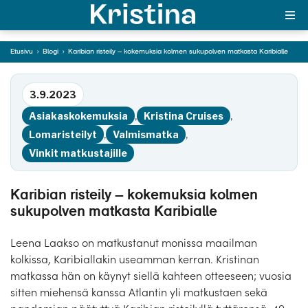
sukupolven matkasta
Karibialle
Etusivu
›
Blogi
›
Karibian risteily – kokemuksia kolmen sukupolven matkasta Karibialle
MAJAKKA-portaali
Siirry tekstiin
3.9.2023
Yksin matkalle?
Asiakaskokemuksia
,
Kristina Cruises
,
Äkkilähdöt
Lomaristeilyt
,
Valmismatka
,
Vinkit matkustajille
Suosikit
OTA YHTEYTTÄ
Karibian risteily – kokemuksia kolmen
sukupolven matkasta Karibialle
Kohteet
Leena Laakso on matkustanut monissa maailman
Matkatyypit
kolkissa, Karibiallakin useamman kerran. Kristinan
matkassa hän on käynyt siellä kahteen otteeseen; vuosia
Matkakalenteri
sitten miehensä kanssa Atlantin yli matkustaen sekä