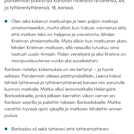
pandemian päätyttyä Karibian risteilyllä tyttärensä, 49,
Laivat
ja tyttärentyttärensä, 18, kanssa.
Hyvä tietää
Olen aika kokenut matkustaja ja teen paljon matkoja
omatoimisestikin, mutta silloin kun haluan varmistua siitä,
Meistä
että matkan teko on helppoa ja vaivatonta, lähden
Kristinan yhteismatkoille. Myös silloin kun matkustan yksin,
lähden Kristinan matkaan, sillä reissuilla tutustuu aina
taatusti uusiin ihmisiin. Pidän veneilystä ja siksi Kristina on
monipuolisuutensa vuoksi yksi suosikeistani.
Karibian risteilyn kokemuksia on siis kertynyt – ja hyviä
sellaisia. Pandemian ollessa päättymäisillään, Leena halusi
lähteä tyttärensä ja tyttärentyttärensä kanssa niin sanotulle
kunnon matkalle. Matka alkoi lentomatkalla Helsingistä
Barbadokselle, jonka jälkeen kierreltiin viikon verran eri
Karibian saarilla ja palattiin takaisin Barbadokselle. Matka
varattiin hyvissä ajoin syksyllä ja matkaan lähdettiin ennen
joulua.
Barbados oli sekä tyttäreni että tyttärentyttäreni