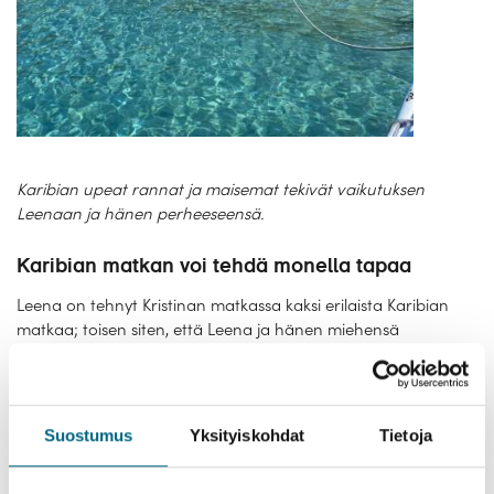
Karibian upeat rannat ja maisemat tekivät vaikutuksen
Leenaan ja hänen perheeseensä.
Karibian matkan voi tehdä monella tapaa
Leena on tehnyt Kristinan matkassa kaksi erilaista Karibian
matkaa; toisen siten, että Leena ja hänen miehensä
osallistuivat kaikille Kristinan järjestämille retkille ja toisen siten,
että hän, tyttärensä ja tyttärentytär tutustuivat jokaiseen
matkan kohteeseen omatoimisesti.
Suostumus
Yksityiskohdat
Tietoja
Halusimme tällä viimeisimmällä matkallamme uida, nauttia
rannoista ja merestä. Siksi vietimme lähes jokaisessa