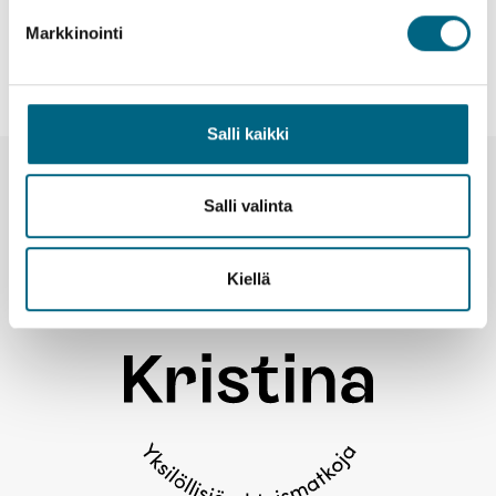
Markkinointi
Kaikki matkat löydät matkakalenteristamme.
Salli kaikki
Uutiset ja tiedotteet
Salli valinta
Kiellä