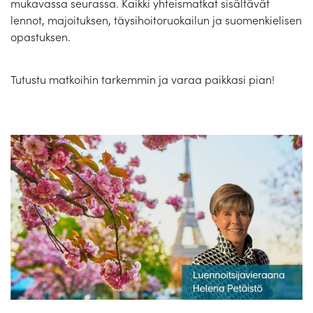
mukavassa seurassa. Kaikki yhteismatkat sisältävät
Matkakalenteri
lennot, majoituksen, täysihoitoruokailun ja suomenkielisen
opastuksen.
Laivat
Hyvä tietää
Tutustu matkoihin tarkemmin ja varaa paikkasi pian!
Meistä