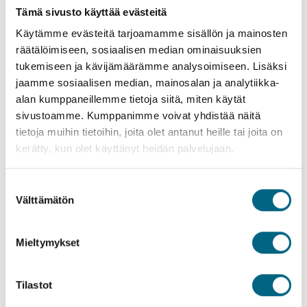
Tämä sivusto käyttää evästeitä
Käytämme evästeitä tarjoamamme sisällön ja mainosten
räätälöimiseen, sosiaalisen median ominaisuuksien
tukemiseen ja kävijämäärämme analysoimiseen. Lisäksi
jaamme sosiaalisen median, mainosalan ja analytiikka-
Saarihyppelyä Adrianmerellä, Kroatian saaristossa
alan kumppaneillemme tietoja siitä, miten käytät
7.10.2023 (ryhmämatka) | 7 yötä
sivustoamme. Kumppanimme voivat yhdistää näitä
Koe Kroatian komeimmat kaupungit ja upeimmat saaret!
tietoja muihin tietoihin, joita olet antanut heille tai joita on
Syksyn ihana risteily vie Dalmatian rannikon
kerätty, kun olet käyttänyt heidän palvelujaan.
houkuttelevimpiin kohteisiin; historiallisiin kaupunkeihin ja
turkoosin meren hellimille saarille, joissa viljellään viiniä,
Suostumuksen
oliiveja ja laventelia.
Välttämätön
valinta
alk. 1 695 €/hlö.
Lähtö 7.10. (ryhmä) tutustu ja varaa
Mieltymykset
Varaa nyt ja lähde syksyllä nauttimaan Euroopan joista ja
Tilastot
meristä!