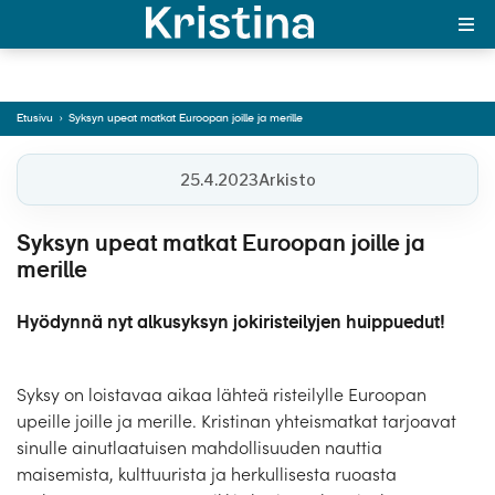
Euroopan joille ja
merille
In English
Siirry tekstiin
Etusivu
›
Syksyn upeat matkat Euroopan joille ja merille
MAJAKKA-portaali
25.4.2023
Arkisto
Yksin matkalle?
Syksyn upeat matkat Euroopan joille ja
Äkkilähdöt
merille
Suosikit
Hyödynnä nyt alkusyksyn jokiristeilyjen huippuedut!
OTA YHTEYTTÄ
Syksy on loistavaa aikaa lähteä risteilylle Euroopan
Kohteet
upeille joille ja merille. Kristinan yhteismatkat tarjoavat
sinulle ainutlaatuisen mahdollisuuden nauttia
Matkatyypit
maisemista, kulttuurista ja herkullisesta ruoasta