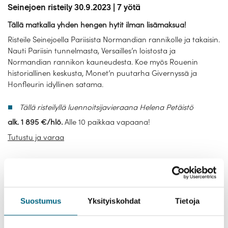
Seinejoen risteily 30.9.2023 | 7 yötä
Tällä matkalla yhden hengen hytit ilman lisämaksua!
Risteile Seinejoella Pariisista Normandian rannikolle ja takaisin.
Nauti Pariisin tunnelmasta, Versailles’n loistosta ja
Normandian rannikon kauneudesta. Koe myös Rouenin
historiallinen keskusta, Monet’n puutarha Givernyssä ja
Honfleurin idyllinen satama.
Tällä risteilyllä luennoitsijavieraana Helena Petäistö
alk. 1 895 €/hlö.
Alle 10 paikkaa vapaana!
Tutustu ja varaa
Suostumus
Yksityiskohdat
Tietoja