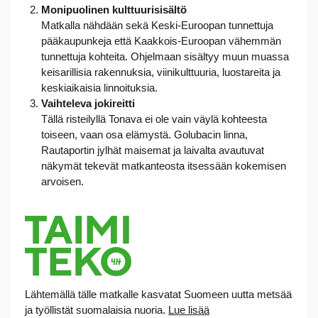
Monipuolinen kulttuurisisältö
Matkalla nähdään sekä Keski-Euroopan tunnettuja
pääkaupunkeja että Kaakkois-Euroopan vähemmän
tunnettuja kohteita. Ohjelmaan sisältyy muun muassa
keisarillisia rakennuksia, viinikulttuuria, luostareita ja
keskiaikaisia linnoituksia.
Vaihteleva jokireitti
Tällä risteilyllä Tonava ei ole vain väylä kohteesta
toiseen, vaan osa elämystä. Golubacin linna,
Rautaportin jylhät maisemat ja laivalta avautuvat
näkymät tekevät matkanteosta itsessään kokemisen
arvoisen.
Lähtemällä tälle matkalle kasvatat Suomeen uutta metsää
ja työllistät suomalaisia nuoria.
Lue lisää