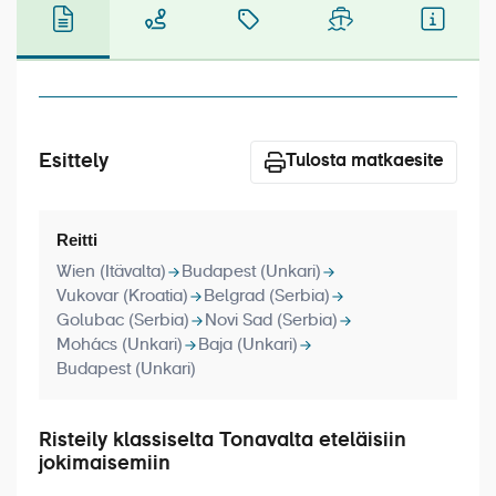
Laivat
Hyvä tietää
Meistä
Esittely
Tulosta matkaesite
Reitti
Wien (Itävalta)
Budapest (Unkari)
Vukovar (Kroatia)
Belgrad (Serbia)
Golubac (Serbia)
Novi Sad (Serbia)
Mohács (Unkari)
Baja (Unkari)
Budapest (Unkari)
Risteily klassiselta Tonavalta eteläisiin
jokimaisemiin