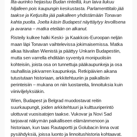
Ilta-aurinko heijastuu Budan rinteiltä, kun laiva liukuu
hiljalleen pois kaupungin keskustasta. Parlamenttitalo jää
taakse ja Ketjusilta jää paikalleen yhdistämään Tonavan
kahta puolta. Joelta käsin Budapest näyttäytyy levollisena
ja avarana – matka etelään on alkanut.
Risteily kulkee halki Keski- ja Kaakkois-Euroopan neljän
maan läpi Tonavan vaihtelevissa jokimaisemissa. Matka
alkaa Itävallan Wienistä ja päättyy Unkarin Budapestiin,
mutta sen varrella ehditään syventyä monipuolisiin
kohteisiin, joista osa on tunnettuja pääkaupunkeja ja osa
rauhallisia jokivarren kaupunkeja. Retkipäivien aikana
tutustutaan historiaan, arkkitehtuuriin ja paikallisiin
perinteisiin – mukana on niin luostareita, linnoituksia kuin
viiniviljelyksiäkin.
Wien, Budapest ja Belgrad muodostavat reitin
suurkaupungit, joiden arkkitehtuuri ja kulttuuriperintö
ulottuvat vuosisatojen taakse. Vukovar ja Novi Sad
tarjoavat näkymän paikalliseen elämänmenoon ja
historiaan, kun taas Rautaportti ja Golubacin linna ovat
pysähdyksiä, joissa luonto ja linnoitushistoria kohtaavat.