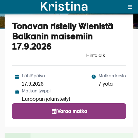
Tonavan risteily Wienistä
Katso kuvat (8)
MAJAKKA-portaali
Balkanin maisemiin
17.9.2026
Yksin matkalle?
Hinta alk.
-
Äkkilähdöt
Suosikit
Lähtöpäivä
Matkan kesto
17.9.2026
7 yötä
OTA YHTEYTTÄ
Matkan tyyppi
Euroopan jokiristeilyt
Kohteet
Varaa matka
Matkatyypit
Matkakalenteri