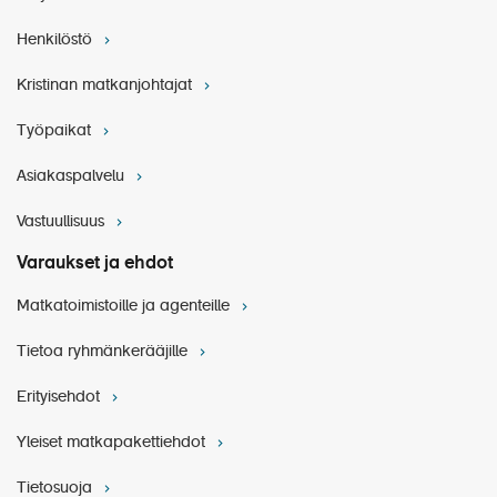
ääressä. Kaupungissa näemme katedraalin,
kaupunginmuseon ja Vojvodinan vanhimman apteekin.
Henkilöstö
Matka jatkuu Fruška Goran vuoristoalueelle
Kristinan matkanjohtajat
Krušedolin 1500-luvulta peräisin olevaan luostariin,
jossa voi ihailla vanhoja seinämaalauksia ja
Työpaikat
Obrenovićin hallitsijasuvun hautoja. Retki tarjoaa
katsauksen alueen rauhalliseen luontoon ja rikkaaseen
Asiakaspalvelu
kulttuuriperintöön ennen paluuta.
Vastuullisuus
Varaukset ja ehdot
Matkatoimistoille ja agenteille
Tietoa ryhmänkerääjille
Erityisehdot
Yleiset matkapakettiehdot
Tietosuoja