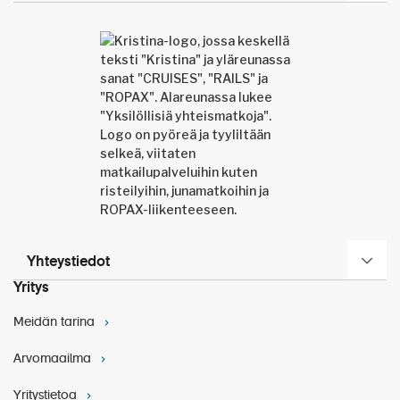
kierros kulkee helposti saavutettavalla vihreällä
alueella. Asiantunteva opas kertoo kiehtovia
yksityiskohtia linnoituksen arkkitehtuurista ja
historiasta.
Yhteystiedot
Yritys
Mat
kan hintaan sisältyvä retki: Krušedolin luostari
ja Novi Sad
Meidän tarina
Retki alkaa Serbian toiseksi suurimmasta kaupungista
Novi Sadista ja vie Sremski Karlovciin, jossa vuonna
Arvomaailma
1699 allekirjoitettiin Pyhän liiton ja ottomaanien välinen
rauhansopimus Rauhankappelin pyöreän pöydän
Yritystietoa