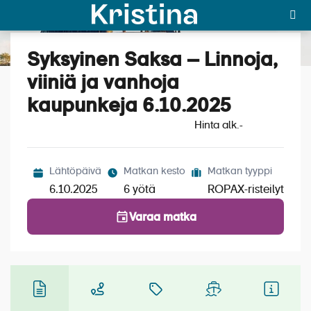
Syksyinen Saksa – Linnoja,
Katso kuvat (5)
MAJAKKA-portaali
viiniä ja vanhoja
kaupunkeja 6.10.2025
Yksin matkalle?
Hinta alk.
-
Äkkilähdöt
Suosikit
Lähtöpäivä
Matkan kesto
Matkan tyyppi
6.10.2025
6 yötä
ROPAX-risteilyt
OTA YHTEYTTÄ
Varaa matka
Kohteet
Matkatyypit
Matkakalenteri