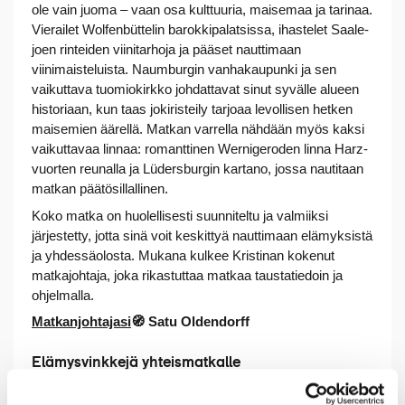
ole vain juoma – vaan osa kulttuuria, maisemaa ja tarinaa.
Vierailet Wolfenbüttelin barokkipalatsissa, ihastelet Saale-
joen rinteiden viinitarhoja ja pääset nauttimaan
viinimaisteluista. Naumburgin vanhakaupunki ja sen
vaikuttava tuomiokirkko johdattavat sinut syvälle alueen
historiaan, kun taas jokiristeily tarjoaa levollisen hetken
maisemien äärellä. Matkan varrella nähdään myös kaksi
vaikuttavaa linnaa: romanttinen Wernigeroden linna Harz-
vuorten reunalla ja Lüdersburgin kartano, jossa nautitaan
matkan päätösillallinen.
Koko matka on huolellisesti suunniteltu ja valmiiksi
järjestetty, jotta sinä voit keskittyä nauttimaan elämyksistä
ja yhdessäolosta. Mukana kulkee Kristinan kokenut
matkajohtaja, joka rikastuttaa matkaa taustatiedoin ja
ohjelmalla.
Matkanjohtajasi
🧭 Satu Oldendorff
Elämysvinkkejä yhteismatkalle
Pistäydy Wernigeroden vanhassakaupungissa.