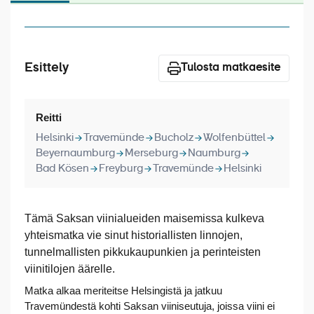
Laivat
Hyvä tietää
Esittely
Meistä
Tulosta matkaesite
Reitti
Helsinki
Travemünde
Bucholz
Wolfenbüttel
Beyernaumburg
Merseburg
Naumburg
Bad Kösen
Freyburg
Travemünde
Helsinki
Tämä Saksan viinialueiden maisemissa kulkeva
yhteismatka vie sinut historiallisten linnojen,
tunnelmallisten pikkukaupunkien ja perinteisten
viinitilojen äärelle.
Matka alkaa meriteitse Helsingistä ja jatkuu
Travemündestä kohti Saksan viiniseutuja, joissa viini ei