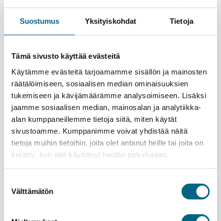
Opastetun linnavierailun jälkeen jää aikaa kuljeskella
omatoimisesti Wernigeroden keskustassa. Värikkäät
Suostumus
Yksityiskohdat
Tietoja
ristikkotalot ja pieni aukio kahviloineen tekevät tästä
kylästä yhden Saksan viehättävimmistä.
Naumburgin ilta huipentuu illalliseen historiallisessa
Tämä sivusto käyttää evästeitä
Zur Henne -ravintolassa. Kysy tarjoilijalta suositusta
Käytämme evästeitä tarjoamamme sisällön ja mainosten
paikallisesta viinistä, joka sopii valitsemasi annoksen
räätälöimiseen, sosiaalisen median ominaisuuksien
pariksi – usein tarjolla on pieniä eriä, joita ei vie
tukemiseen ja kävijämäärämme analysoimiseen. Lisäksi
satunnaisesti kulkeva matkailija muuten pääsisi
jaamme sosiaalisen median, mainosalan ja analytiikka-
maistamaan.
Kuuntele Hildebrandtin urkujen säveliä Naumburgin
alan kumppaneillemme tietoja siitä, miten käytät
tuomiokirkossa. Bachin itsensä tarkastamat urut
sivustoamme. Kumppanimme voivat yhdistää näitä
tarjoavat harvinaisen mahdollisuuden kokea musiikkia
tietoja muihin tietoihin, joita olet antanut heille tai joita on
osana rakennuksen omaa sointia.
kerätty, kun olet käyttänyt heidän palvelujaan.
Nauti Saale-joen maisemista kannella. Lyhyen
jokiristeilyn aikana suuntaa ajoissa laivan kannelle.
Suostumuksen
Syksyn väreissä kylpevillä viinirinteillä laiduntavat
Välttämätön
valinta
lampaat ja kumpuileva jokimaisema tarjoavat
levollisen hetken, joka jää mieleen. Kakkukahvit
täydentävät elämyksen.