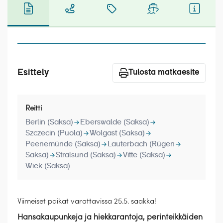
Laivat
Hyvä tietää
Meistä
Esittely
Tulosta matkaesite
Reitti
Berlin (Saksa)
Eberswalde (Saksa)
Szczecin (Puola)
Wolgast (Saksa)
Peenemünde (Saksa)
Lauterbach (Rügen
Saksa)
Stralsund (Saksa)
Vitte (Saksa)
Wiek (Saksa)
Viimeiset paikat varattavissa 25.5. saakka!
Hansakaupunkeja ja hiekkarantoja, perinteikkäiden