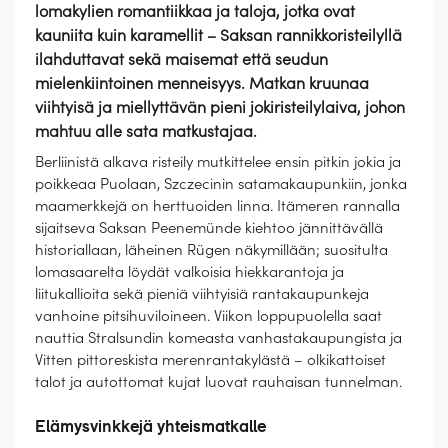
lomakylien romantiikkaa ja taloja, jotka ovat
kauniita kuin karamellit – Saksan rannikkoristeilyllä
ilahduttavat sekä maisemat että seudun
mielenkiintoinen menneisyys. Matkan kruunaa
viihtyisä ja miellyttävän pieni jokiristeilylaiva, johon
mahtuu alle sata matkustajaa.
Berliinistä alkava risteily mutkittelee ensin pitkin jokia ja
poikkeaa Puolaan, Szczecinin satamakaupunkiin, jonka
maamerkkejä on herttuoiden linna. Itämeren rannalla
sijaitseva Saksan Peenemünde kiehtoo jännittävällä
historiallaan, läheinen Rügen näkymillään; suositulta
lomasaarelta löydät valkoisia hiekkarantoja ja
liitukallioita sekä pieniä viihtyisiä rantakaupunkeja
vanhoine pitsihuviloineen. Viikon loppupuolella saat
nauttia Stralsundin komeasta vanhastakaupungista ja
Vitten pittoreskista merenrantakylästä – olkikattoiset
talot ja autottomat kujat luovat rauhaisan tunnelman.
Elämysvinkkejä yhteismatkalle