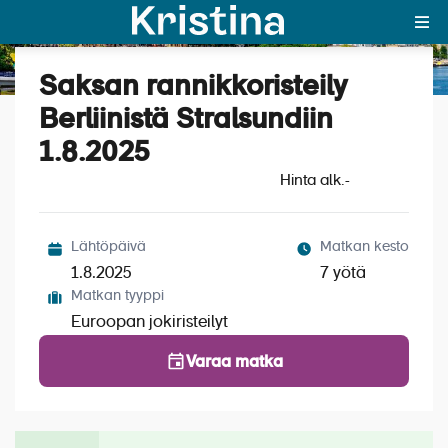
Saksan rannikkoristeily
Katso kuvat (5)
MAJAKKA-portaali
Berliinistä Stralsundiin
1.8.2025
Yksin matkalle?
Hinta alk.
-
Äkkilähdöt
Suosikit
Lähtöpäivä
Matkan kesto
1.8.2025
7 yötä
OTA YHTEYTTÄ
Matkan tyyppi
Euroopan jokiristeilyt
Kohteet
Varaa matka
Matkatyypit
Matkakalenteri