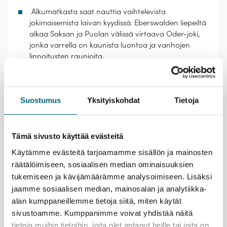
Alkumatkasta saat nauttia vaihtelevista
jokimaisemista laivan kyydissä. Eberswalden liepeiltä
alkaa Saksan ja Puolan välissä virtaava Oder-joki,
jonka varrella on kaunista luontoa ja vanhojen
linnoitusten raunioita.
Peenemünden päänähtävyyksiä on historiallinen
tekninen museo. Museon alueelta laukaistiin
maailman ensimmäinen avaruuteen lentänyt raketti,
Suostumus
Yksityiskohdat
Tietoja
V2-ohjus, vuonna 1942.
Stralsund on vanha hansakaupunki, ja sen muurien
ympäröimä historiallinen keskusta on Unescon
maailmanperintökohde. Goottilaistyyliset kirkot,
Tämä sivusto käyttää evästeitä
raatihuone ja muut komeat punatiilirakennukset
Käytämme evästeitä tarjoamamme sisällön ja mainosten
sekä vanhat porvaristalot muodostavat hienon
räätälöimiseen, sosiaalisen median ominaisuuksien
kokonaisuuden.
tukemiseen ja kävijämäärämme analysoimiseen. Lisäksi
jaamme sosiaalisen median, mainosalan ja analytiikka-
alan kumppaneillemme tietoja siitä, miten käytät
sivustoamme. Kumppanimme voivat yhdistää näitä
tietoja muihin tietoihin, joita olet antanut heille tai joita on