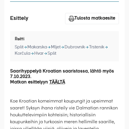
Laivat
Hyvä tietää
Esittely
Tulosta matkaesite
Meistä
Reitti
Split
Makarska
Mljet
Dubrovnik
Trstenik
Korčula
Hvar
Split
Saarihyppelyä Kroatian saaristossa, lähtö myös
7.10.2023.
Matkan esittelyyn
TÄÄLTÄ
Koe Kroatian komeimmat kaupungit ja upeimmat
saaret! Syksyn ihana risteily vie Dalmatian rannikon
houkuttelevimpiin kohteisiin; historiallisiin
kaupunkeihin ja turkoosin meren hellimille saarille,
joissa viljellään viiniä, oliiveja ja laventelia.