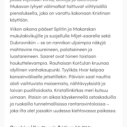
Mukavan lyhyet välimatkat taittuvat viihtyisällä
pienaluksella, joka on varattu kokonaan Kristinan
käyttöön.
Viikon aikana pääset Splitin ja Makarskan
mukulakivikujille ja suojellulle Mljet-saarelle sekä
Dubrovnikiin – se on rannikon uljaimpia näkyjä
mahtavine muureineen, palatseineen ja
luostareineen. Saaret ovat toinen toistaan
houkuttelevampia. Rauhaisan Korčulan kruunaa
idyllinen vanhakaupunki. Tyylikäs Hvar kelpaa
kansainväliselle jetsetillekin. Päivisin saat nauttia
alati vaihtuvista maisemista, nähtävyyksistä ja
laivan puolihoidosta. Kristallinkirkas meri kutsuu
uimaan. Iltaisin on aikaa käyskennellä ostoskaduilla
ja ruokailla tunnelmallisissa rantaravintoloissa –
joka ilta olet jossakin uudessa kiehtovassa paikassa.