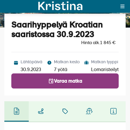
Saarihyppelyä Kroatian
Katso kuvat (6)
MAJAKKA-portaali
saaristossa 30.9.2023
Hinta alk.
Yksin matkalle?
1 845 €
Äkkilähdöt
Lähtöpäivä
Matkan kesto
Matkan tyyppi
Suosikit
30.9.2023
7 yötä
Lomaristeilyt
OTA YHTEYTTÄ
Varaa matka
Kohteet
Matkatyypit
Matkakalenteri