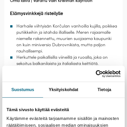
Oma laiva | Varattu vain Kristinan käyttöön
Elämysvinkkejä risteilylle
Harhaile viihtyisän Korčulan vanhoilla kujilla, poikkea
putiikkeihin ja istahda illalliselle. Meren rajaamalle
niemelle rakennettu, muurien suojaama kaupunki
on kuin miniversio Dubrovnikista, mutta paljon
rauhallisempi.
Herkuttele paikallisilla viineillä ja ruoalla, joka on
sekoitus balkanilaista ja italialiasta keittiötä.
Rannikolla on tarjolla herkullisia äyriäissalaatteja,
grillattua kalaa ja muita merenantimia, mutta myös
meheviä, juustotäytteisiä burek-piiraita ja
ilmakuivattua kinkkua.
Suostumus
Yksityiskohdat
Tietoja
Näe Euroopan erikoisimpiin lukeutuvat antiikin
aikaiset rauniot; Splitin sydän on Diocletianuksen
palatsialue – kokonainen kaupunginosa kujineen ja
Tämä sivusto käyttää evästeitä
eri aikoina tehtyine rakennuksineen. Alue on
Käytämme evästeitä tarjoamamme sisällön ja mainosten
Unescon maailmanperintökohde.
räätälöimiseen, sosiaalisen median ominaisuuksien