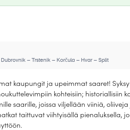
 Dubrovnik – Trstenik – Korčula – Hvar – Split
at kaupungit ja upeimmat saaret! Syksyn i
kuttelevimpiin kohteisiin; historiallisiin 
le saarille, joissa viljellään viiniä, oliiveja
kat taittuvat viihtyisällä pienaluksella, j
yttöön.