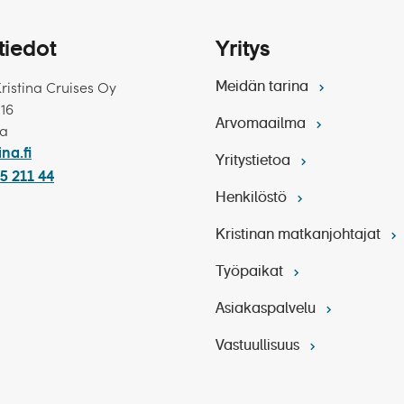
et suomeksi
tinan edustaja matkalla
tiedot
Yritys
Kristina Cruises Oy
Meidän tarina
 16
Arvomaailma
ka
ta toivotaan maksettavan kansainvälisen tavan mukaisesti
ina.fi
urahan maksaminen on vapaaehtoista.
Yritystietoa
5 211 44
akuutus
Henkilöstö
nkilökohtaiset kulut matkan aikana
Kristinan matkanjohtajat
Työpaikat
siin.
Asiakaspalvelu
Vastuullisuus