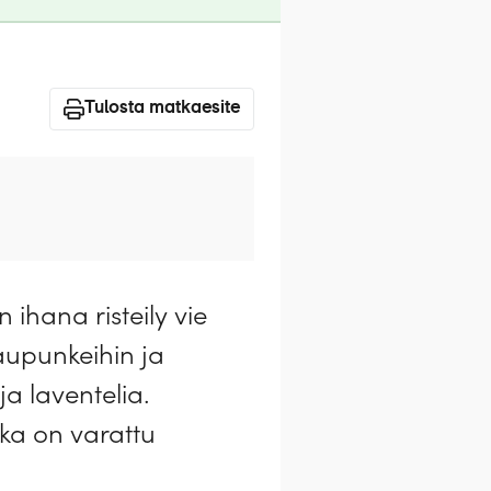
Tulosta matkaesite
hana risteily vie
kaupunkeihin ja
 ja laventelia.
oka on varattu