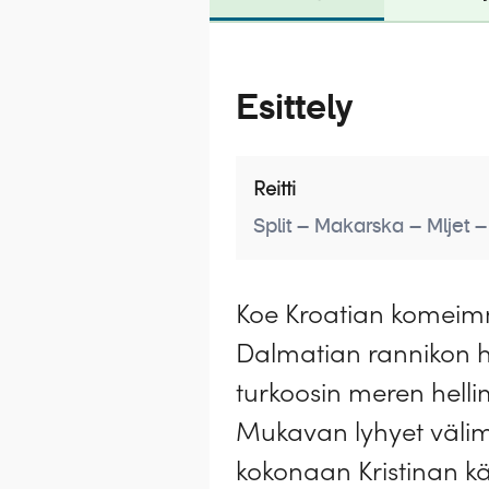
Esittely
Reitti
Split – Makarska – Mljet –
Koe Kroatian komeimm
Dalmatian rannikon hou
turkoosin meren hellimil
Mukavan lyhyet välimat
kokonaan Kristinan kä