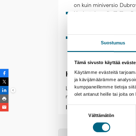
on kuin miniversio Dubrov
Herkuttele paikallisilla vii
tarjolla herkullisia äyri
juustotäytteisiä burek-pii
Näe Euroopan erikoisimpii
Suostumus
kokonainen kaupunginosa 
maailmanperintökohde.
Tämä sivusto käyttää eväste
Käytämme evästeitä tarjoama
Kristinan vastuullisu
ja kävijämäärämme analysoim
kumppaneillemme tietoja siitä
Lähtemällä tälle matkalle ka
olet antanut heille tai joita o
nuoria.
Lue lisää vastuullisu
Istutettavia taimia:
10 kpl / hl
Suostumuksen
Välttämätön
valinta
Dream
Kuvia laivasta
T