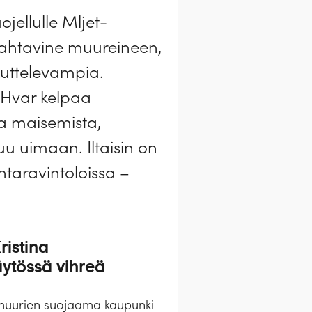
jellulle Mljet-
mahtavine muureineen,
kuttelevampia.
 Hvar kelpaa
sta maisemista,
uu uimaan. Iltaisin on
ntaravintoloissa –
u, muurien suojaama kaupunki