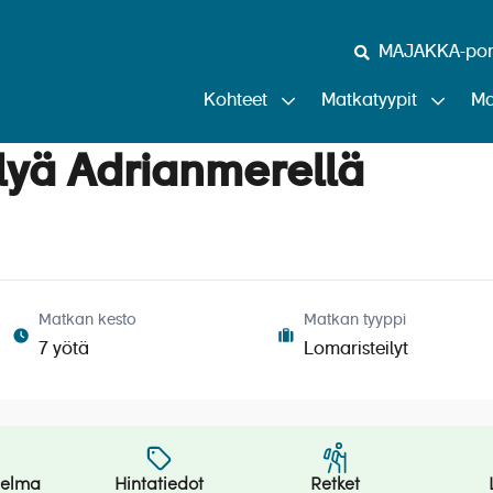
MAJAKKA-port
Kohteet
Matkatyypit
Ma
lyä Adrianmerellä
Matkan kesto
Matkan tyyppi
7 yötä
Lomaristeilyt
jelma
Hintatiedot
Retket