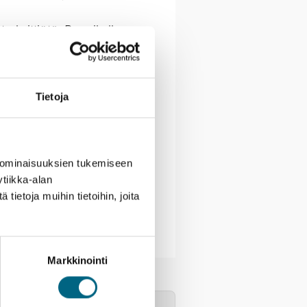
sta keittiötä. Rannikolla on
tta myös meheviä,
Diocletianuksen palatsialue –
Tietoja
on Unescon
 ominaisuuksien tukemiseen
tiikka-alan
ietoja muihin tietoihin, joita
Markkinointi