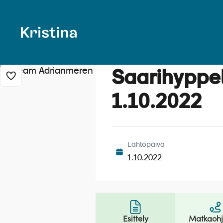
Saarihyppe
Lisää risteily suosikkeihin
1.10.2022
Lähtöpäivä
1.10.2022
Esittely
Matkaoh