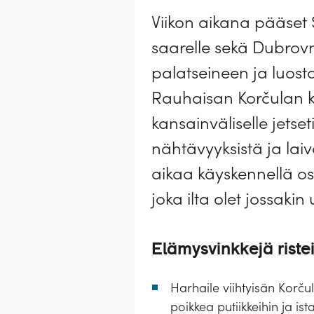
Viikon aikana pääset S
saarelle sekä Dubrov
palatseineen ja luost
Rauhaisan Korčulan k
kansainväliselle jetset
nähtävyyksistä ja laiv
aikaa käyskennellä ost
joka ilta olet jossaki
Elämysvinkkejä ristei
Harhaile viihtyisän Korčul
poikkea putiikkeihin ja i