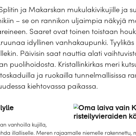
plitin ja Makarskan mukulakivikujille ja suo
nikiin – se on rannikon uljaimpia näkyjä 
areineen. Saaret ovat toinen toistaan hou
ruunaa idyllinen vanhakaupunki. Tyylikäs
illekin. Päivisin saat nauttia alati vaihtuvi
an puolihoidosta. Kristallinkirkas meri kuts
oskaduilla ja ruokailla tunnelmallisissa ra
n uudessa kiehtovassa paikassa.
lylle
an vanhoilla kujilla,
stahda illalliselle. Meren rajaamalle niemelle rakennett