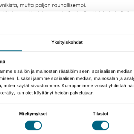
nikista, mutta paljon rauhallisempi.
neillä ja ruoalla, joka on sekoitus balkanilaista ja italialia
äissalaatteja, grillattua kalaa ja muita merenantimia, mu
raita ja ilmakuivattua kinkkua.
n lukeutuvat antiikin aikaiset rauniot; Splitin sydän on 
Yksityiskohdat
kujineen ja eri aikoina tehtyine rakennuksineen. Alue 
itä
mme sisällön ja mainosten räätälöimiseen, sosiaalisen median
usteko
iseen. Lisäksi jaamme sosiaalisen median, mainosalan ja analy
, miten käytät sivustoamme. Kumppanimme voivat yhdistää näitä t
svatat Suomeen uutta metsää ja työllistät suomalaisia
n kerätty, kun olet käyttänyt heidän palvelujaan.
usteosta.
ö
Mieltymykset
Tilastot
ekniset tiedot
Hyvä tietää