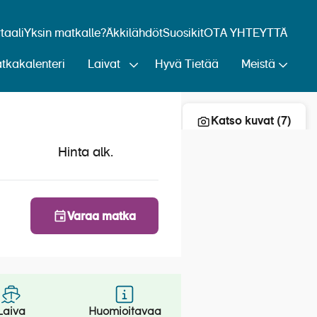
aali
Yksin matkalle?
Äkkilähdöt
Suosikit
OTA YHTEYTTÄ
tkakalenteri
Laivat
Hyvä Tietää
Meistä
Lisää risteily suosikkeihin
Katso kuvat (7)
Hinta alk.
Varaa matka
Laiva
Huomioitavaa