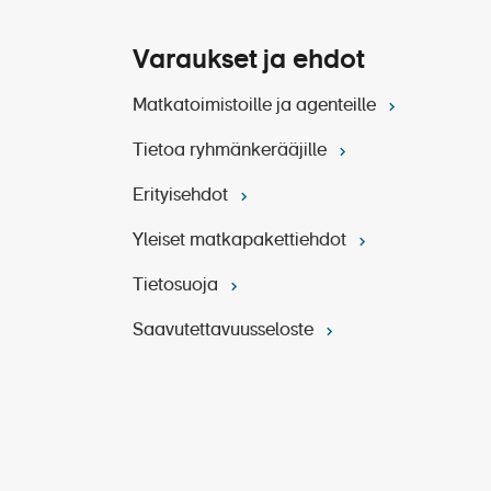
Varaukset ja ehdot
Matkatoimistoille ja agenteille
Tietoa ryhmänkerääjille
 n. 10-15 € (80-120 Kn) /
Erityisehdot
Yleiset matkapakettiehdot
Tietosuoja
Saavutettavuusseloste