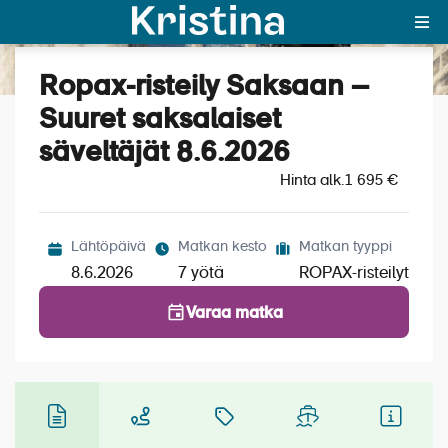
Ropax-risteily Saksaan –
Katso kuvat (5)
MAJAKKA-portaali
Suuret saksalaiset
säveltäjät 8.6.2026
Yksin matkalle?
Hinta alk.
1 695 €
Äkkilähdöt
Suosikit
Lähtöpäivä
Matkan kesto
Matkan tyyppi
8.6.2026
7 yötä
ROPAX-risteilyt
OTA YHTEYTTÄ
Varaa matka
Kohteet
Matkatyypit
Matkakalenteri