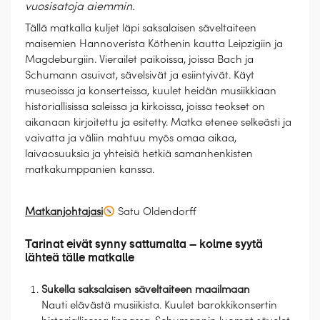
vuosisatoja aiemmin.
Tällä matkalla kuljet läpi saksalaisen säveltaiteen
maisemien Hannoverista Köthenin kautta Leipzigiin ja
Magdeburgiin. Vierailet paikoissa, joissa Bach ja
Schumann asuivat, sävelsivät ja esiintyivät. Käyt
museoissa ja konserteissa, kuulet heidän musiikkiaan
historiallisissa saleissa ja kirkoissa, joissa teokset on
aikanaan kirjoitettu ja esitetty. Matka etenee selkeästi ja
vaivatta ja väliin mahtuu myös omaa aikaa,
laivaosuuksia ja yhteisiä hetkiä samanhenkisten
matkakumppanien kanssa.
Matkanjohtajasi
Satu Oldendorff
Tarinat eivät synny sattumalta – kolme syytä
lähteä tälle matkalle
Sukella saksalaisen säveltaiteen maailmaan
Nauti elävästä musiikista. Kuulet barokkikonsertin