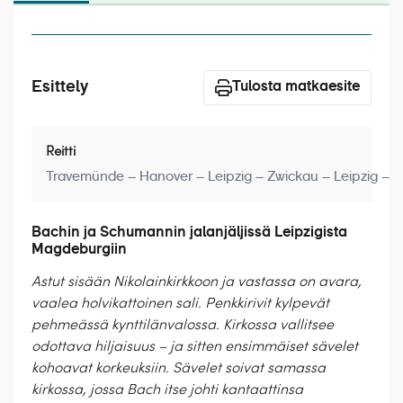
Laivat
Hyvä tietää
Esittely
Meistä
Tulosta matkaesite
Reitti
Travemünde – Hanover – Leipzig – Zwickau – Leipzig –
Bachin ja Schumannin jalanjäljissä Leipzigista
Magdeburgiin
Astut sisään Nikolainkirkkoon ja vastassa on avara,
vaalea holvikattoinen sali. Penkkirivit kylpevät
pehmeässä kynttilänvalossa. Kirkossa vallitsee
odottava hiljaisuus – ja sitten ensimmäiset sävelet
kohoavat korkeuksiin. Sävelet soivat samassa
kirkossa, jossa Bach itse johti kantaattinsa