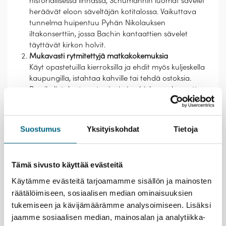
historiallisessa linnassa, Schumannin luomat sävelet
heräävät eloon säveltäjän kotitalossa. Vaikuttava
tunnelma huipentuu Pyhän Nikolauksen
iltakonserttiin, jossa Bachin kantaattien sävelet
täyttävät kirkon holvit.
Mukavasti rytmitettyjä matkakokemuksia
Käyt opastetuilla kierroksilla ja ehdit myös kuljeskella
kaupungilla, istahtaa kahville tai tehdä ostoksia.
Bussikuljetukset ovat sujuvia ja ohjelma rakennettu
niin, että kokonaisuus tuntuu selkeältä ja
mielekkäältä.
Helppoa ja mukavaa matkantekoa
Suostumus
Yksityiskohdat
Tietoja
Itämerellä rentoudut Finnlinesin hyvätasoisella
matkustajarahtilaivalla noutopöydän antimien ja
kesäisen Itämeren äärellä, rennosta
Tämä sivusto käyttää evästeitä
yhteismatkaohjelmasta ja mukavasta seurasta
nauttien.
Käytämme evästeitä tarjoamamme sisällön ja mainosten
räätälöimiseen, sosiaalisen median ominaisuuksien
tukemiseen ja kävijämäärämme analysoimiseen. Lisäksi
jaamme sosiaalisen median, mainosalan ja analytiikka-