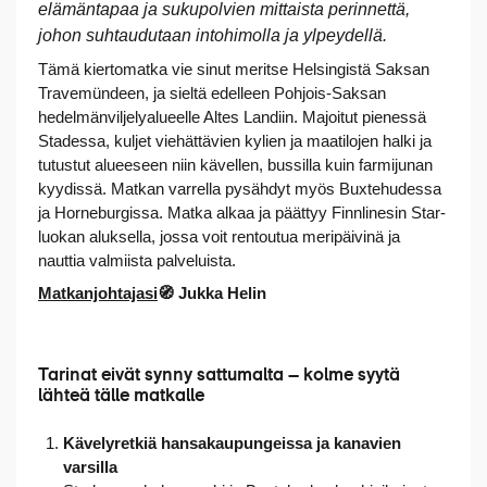
elämäntapaa ja sukupolvien mittaista perinnettä,
johon suhtaudutaan intohimolla ja ylpeydellä.
Tämä kiertomatka vie sinut meritse Helsingistä Saksan
Travemündeen, ja sieltä edelleen Pohjois-Saksan
hedelmänviljelyalueelle Altes Landiin. Majoitut pienessä
Stadessa, kuljet viehättävien kylien ja maatilojen halki ja
tutustut alueeseen niin kävellen, bussilla kuin farmijunan
kyydissä. Matkan varrella pysähdyt myös Buxtehudessa
ja Horneburgissa. Matka alkaa ja päättyy Finnlinesin Star-
luokan aluksella, jossa voit rentoutua meripäivinä ja
nauttia valmiista palveluista.
Matkanjohtajasi
🧭 Jukka Helin
Tarinat eivät synny sattumalta – kolme syytä
lähteä tälle matkalle
Kävelyretkiä hansakaupungeissa ja kanavien
varsilla