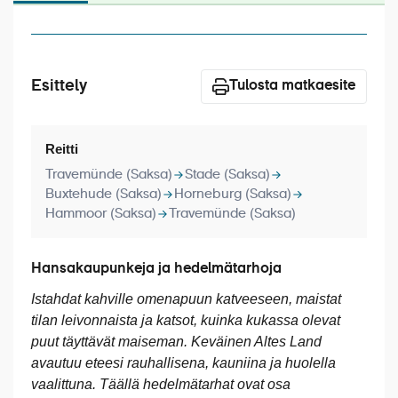
Laivat
Hyvä tietää
Esittely
Meistä
Tulosta matkaesite
Reitti
Travemünde (Saksa)
Stade (Saksa)
Buxtehude (Saksa)
Horneburg (Saksa)
Hammoor (Saksa)
Travemünde (Saksa)
Hansakaupunkeja ja hedelmätarhoja
Istahdat kahville omenapuun katveeseen, maistat
tilan leivonnaista ja katsot, kuinka kukassa olevat
puut täyttävät maiseman. Keväinen Altes Land
avautuu eteesi rauhallisena, kauniina ja huolella
vaalittuna. Täällä hedelmätarhat ovat osa