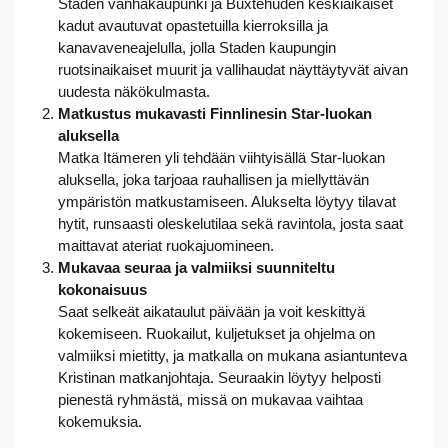
Staden vanhakaupunki ja Buxtehuden keskiaikaiset
kadut avautuvat opastetuilla kierroksilla ja
kanavaveneajelulla, jolla Staden kaupungin
ruotsinaikaiset muurit ja vallihaudat näyttäytyvät aivan
uudesta näkökulmasta.
Matkustus mukavasti Finnlinesin Star-luokan
aluksella
Matka Itämeren yli tehdään viihtyisällä Star-luokan
aluksella, joka tarjoaa rauhallisen ja miellyttävän
ympäristön matkustamiseen. Alukselta löytyy tilavat
hytit, runsaasti oleskelutilaa sekä ravintola, josta saat
maittavat ateriat ruokajuomineen.
Mukavaa seuraa ja valmiiksi suunniteltu
kokonaisuus
Saat selkeät aikataulut päivään ja voit keskittyä
kokemiseen. Ruokailut, kuljetukset ja ohjelma on
valmiiksi mietitty, ja matkalla on mukana asiantunteva
Kristinan matkanjohtaja. Seuraakin löytyy helposti
pienestä ryhmästä, missä on mukavaa vaihtaa
kokemuksia.