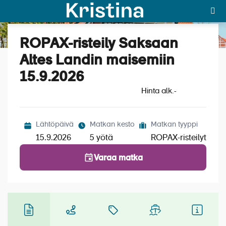
ROPAX-risteily Saksaan
Katso kuvat (7)
MAJAKKA-portaali
Altes Landin maisemiin
15.9.2026
Yksin matkalle?
Hinta alk.
-
Äkkilähdöt
Suosikit
Lähtöpäivä
Matkan kesto
Matkan tyyppi
15.9.2026
5 yötä
ROPAX-risteilyt
OTA YHTEYTTÄ
Varaa matka
Kohteet
Matkatyypit
Matkakalenteri