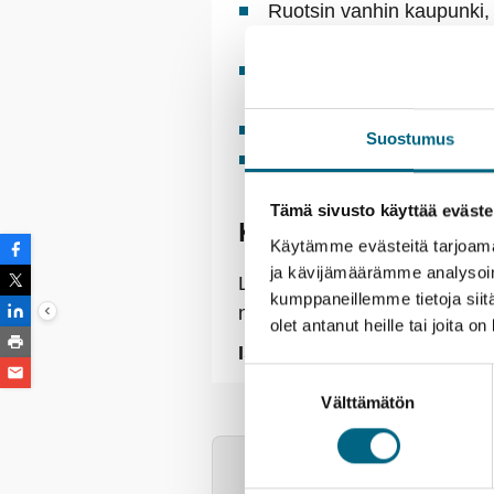
Ruotsin vanhin kaupunki, pi
huolella hoivattujen piho
1600-luvulla rakennettu S
omistajiensa huonekaluja ja
Vieraile Uppsalan upeassa
Suostumus
Finnlinesin uudet laivat 
Tämä sivusto käyttää eväste
Kristinan vastuullisu
Käytämme evästeitä tarjoama
ja kävijämäärämme analysoim
Lähtemällä tälle matkalle ka
kumppaneillemme tietoja siitä
nuoria.
Lue lisää vastuullisuu
olet antanut heille tai joita o
Istutettavia taimia:
1 kpl / h
Suostumuksen
Välttämätön
valinta
Esittely
Palvelut
Majoit
Matkalla tarvitaan passi t