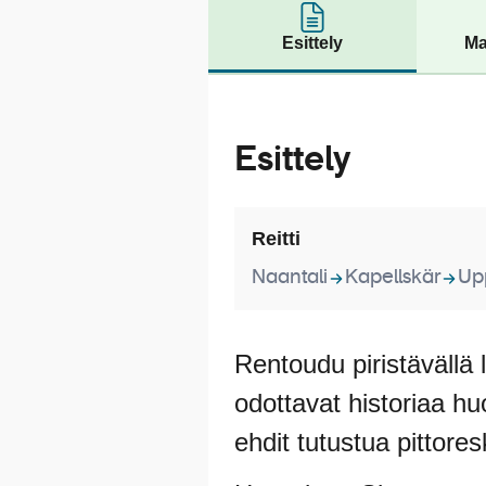
Esittely
Ma
Esittely
Reitti
Naantali
Kapellskär
Up
Rentoudu piristävällä l
odottavat historiaa hu
ehdit tutustua pittore