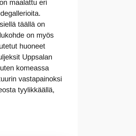
on maalattu eri
degallerioita.
siellä täällä on
ailukohde on myös
utetut huoneet
uljeksit Uppsalan
ä, kuten komeassa
tuurin vastapainoksi
osta tyylikkäällä,