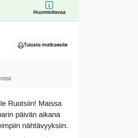
Huomioitavaa
Tulosta matkaesite
ntali
ylle Ruotsiin! Maissa
parin päivän aikana
eimpiin nähtävyyksiin.