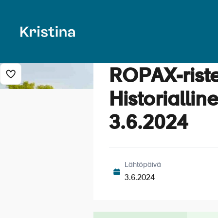
ROPAX-riste
Lisää risteily suosikkeihin
Historialli
3.6.2024
Lähtöpäivä
3.6.2024