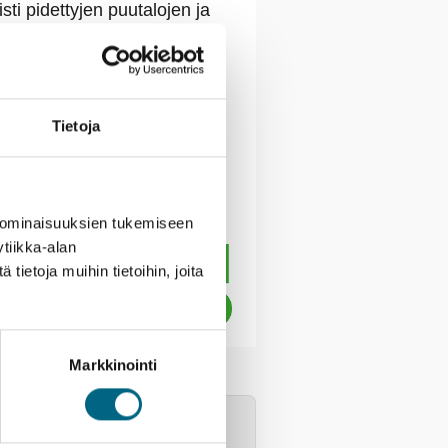
sti pidettyjen puutalojen ja
issa on esillä vanhojen
Tietoja
 ominaisuuksien tukemiseen
tiikka-alan
ietoja muihin tietoihin, joita
Markkinointi
apellskär-reitillä matkustavat