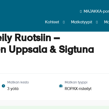
MAJAKKA-port
Kohteet
Matkatyypit
Ma
ily Ruotsiin –
nen Uppsala & Sigtuna
Matkan kesto
Matkan tyyppi
3 yötä
ROPAX-risteilyt