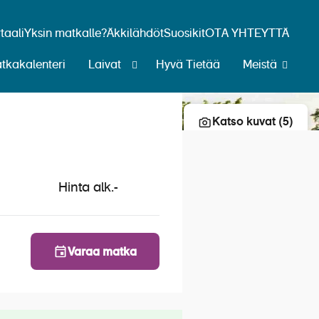
aali
Yksin matkalle?
Äkkilähdöt
Suosikit
OTA YHTEYTTÄ
tkakalenteri
Laivat
Hyvä Tietää
Meistä
Lisää risteily suosikkeihin
Katso kuvat (5)
Hinta alk.
-
Varaa matka