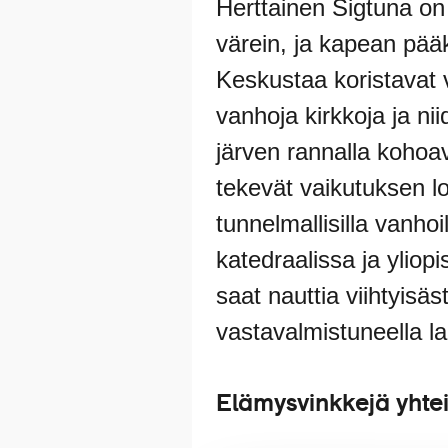
Herttainen Sigtuna on
värein, ja kapean pääka
Keskustaa koristavat vi
vanhoja kirkkoja ja ni
järven rannalla kohoa
tekevät vaikutuksen lo
tunnelmallisilla vanhoi
katedraalissa ja yliop
saat nauttia viihtyisäs
vastavalmistuneella lai
Elämysvinkkejä yhte