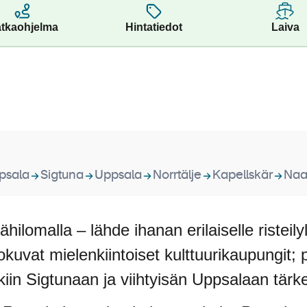
tkaohjelma
Hintatiedot
Laiva
psala
Sigtuna
Uppsala
Norrtälje
Kapellskär
Naa
ähilomalla – lähde ihanan erilaiselle risteil
okuvat mielenkiintoiset kulttuurikaupungit; 
skiin Sigtunaan ja viihtyisän Uppsalaan tärk