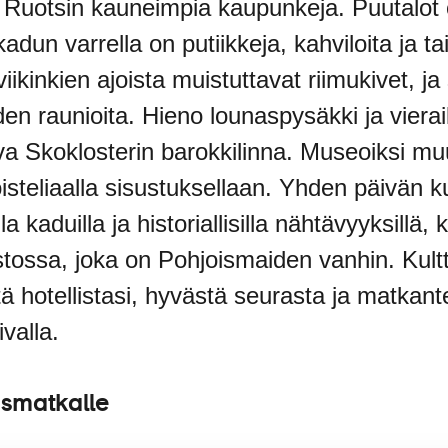
 Ruotsin kauneimpia kaupunkeja. Puutalot 
dun varrella on putiikkeja, kahviloita ja tai
ikinkien ajoista muistuttavat riimukivet, ja 
iden raunioita. Hieno lounaspysäkki ja vier
va Skoklosterin barokkilinna. Museoiksi mu
isteliaalla sisustuksellaan. Yhden päivän k
lla kaduilla ja historiallisilla nähtävyyksill
istossa, joka on Pohjoismaiden vanhin. Kult
tä hotellistasi, hyvästä seurasta ja matkante
valla.
ismatkalle