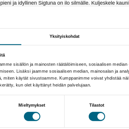
eni ja idyllinen Sigtuna on ilo silmälle. Kuljeskele kaunii
jen lomassa sekä vanhojen harmaakivikirkkojen raunioilla
koklosterin barokkilinna on hieno museo. Koreissa huone
 aarteita, kuten taidetta, keramiikkaa, kirjoja ja aseita.
 katedraalissa ja kasvitieteellisessä puutarhassa.
Yksityiskohdat
tekevät merimatkoista erityisen mukavat
itä
usteko
mme sisällön ja mainosten räätälöimiseen, sosiaalisen median
iseen. Lisäksi jaamme sosiaalisen median, mainosalan ja analy
svatat Suomeen uutta metsää ja työllistät suomalaisia
, miten käytät sivustoamme. Kumppanimme voivat yhdistää näitä t
steosta.
n kerätty, kun olet käyttänyt heidän palvelujaan.
lö
Mieltymykset
Tilastot
us
Tekniset tiedot
ai virallinen kuvallinen henkilökortti. Naantali–Långnäs–K
Varausohje