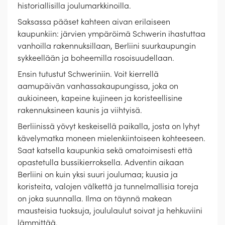
historiallisilla joulumarkkinoilla.
Saksassa pääset kahteen aivan erilaiseen
kaupunkiin: järvien ympäröimä Schwerin ihastuttaa
vanhoilla rakennuksillaan, Berliini suurkaupungin
sykkeellään ja boheemilla rosoisuudellaan.
Ensin tutustut Schweriniin. Voit kierrellä
aamupäivän vanhassakaupungissa, joka on
aukioineen, kapeine kujineen ja koristeellisine
rakennuksineen kaunis ja viihtyisä.
Berliinissä yövyt keskeisellä paikalla, josta on lyhyt
kävelymatka moneen mielenkiintoiseen kohteeseen.
Saat katsella kaupunkia sekä omatoimisesti että
opastetulla bussikierroksella. Adventin aikaan
Berliini on kuin yksi suuri joulumaa; kuusia ja
koristeita, valojen välkettä ja tunnelmallisia toreja
on joka suunnalla. Ilma on täynnä makean
mausteisia tuoksuja, joululaulut soivat ja hehkuviini
lämmittää.