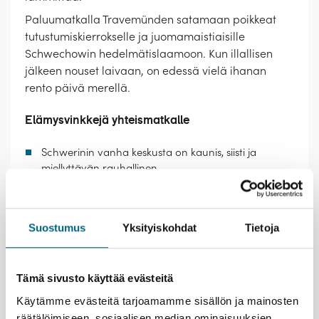
Paluumatkalla Travemünden satamaan poikkeat
tutustumiskierrokselle ja juomamaistiaisille
Schwechowin hedelmätislaamoon. Kun illallisen
jälkeen nouset laivaan, on edessä vielä ihanan
rento päivä merellä.
Elämysvinkkejä yhteismatkalle
Schwerinin vanha keskusta on kaunis, siisti ja
miellyttävän rauhallinen.
Saat muokata yhteismatkasta mieleisesi. Esimerkiksi
Berliinissä voit osallistua opastetuille retkille, kuten
kierrokselle Keisari Wilhelmin muistokirkkoon, tai
Suostumus
Yksityiskohdat
Tietoja
tutustua kaupunkiin omin päin – Kristinan
matkanjohtajalta saat vinkkejä, mitä kannattaisi
nähdä ja tehdä.
Tee pieni makumatka. Joulumarkkinoilla voit
Tämä sivusto käyttää evästeitä
makustella muun muassa makkaroilla, paahdetuilla
Käytämme evästeitä tarjoamamme sisällön ja mainosten
kastanjoilla ja stollen-joulupullalla.
räätälöimiseen, sosiaalisen median ominaisuuksien