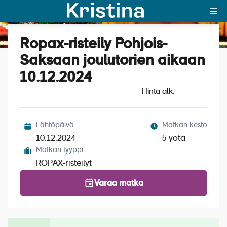
Ropax-risteily Pohjois-
Katso kuvat (6)
MAJAKKA-portaali
Saksaan joulutorien aikaan
10.12.2024
Yksin matkalle?
Hinta alk.
-
Äkkilähdöt
Suosikit
Lähtöpäivä
Matkan kesto
10.12.2024
5 yötä
OTA YHTEYTTÄ
Matkan tyyppi
ROPAX-risteilyt
Kohteet
Varaa matka
Matkatyypit
Matkakalenteri