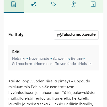
Laivat
Hyvä tietää
Meistä
Esittely
Tulosta matkaesite
Reitti
Helsinki
Travemünde
Schwerin
Berliini
Schwechow
Hammoor
Travemünde
Helsinki
Karista loppuvuoden kiire ja pimeys – uppoudu
mieluummin Pohjois-Saksan tarttuvan
hyväntuuliseen jouluhuumaan! Tällä joulunystävien
matkalla ehdit rentoutua Itämerellä, herkutella
laivalla ja maissa sekä kuljeksia Berliinin ihanilla,