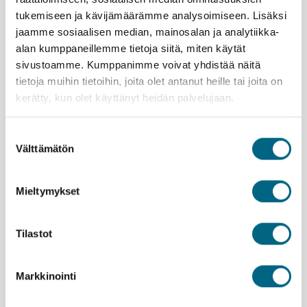
Hyvä ruoka ja juoma ovat olennainen osa jokaista
tukemiseen ja kävijämäärämme analysoimiseen. Lisäksi
päivää. Laivalla odottavat noutopöydän antimet ja
jaamme sosiaalisen median, mainosalan ja analytiikka-
hotelleissa runsaat aamiaiset. Saksassa nautitaan
alan kumppaneillemme tietoja siitä, miten käytät
yhteiset ravintolaillalliset.
sivustoamme. Kumppanimme voivat yhdistää näitä
tietoja muihin tietoihin, joita olet antanut heille tai joita on
Tämä matkan aikataulu on suunniteltu kiireettömäksi.
kerätty, kun olet käyttänyt heidän palvelujaan.
Eli vapaa-aikaa on normaalia enemmän sekä
kävelykierrokset ovat verkkaiseen tahtiin.
Suostumuksen
Välttämätön
valinta
Kristinan vastuullisuusteko
Mieltymykset
Tilastot
Lähtemällä tälle matkalle kasvatat Suomeen uutta
metsää ja työllistät suomalaisia nuoria.
Lue lisää
vastuullisuusteosta.
Markkinointi
Istutettavia taimia:
2 kpl / hlö