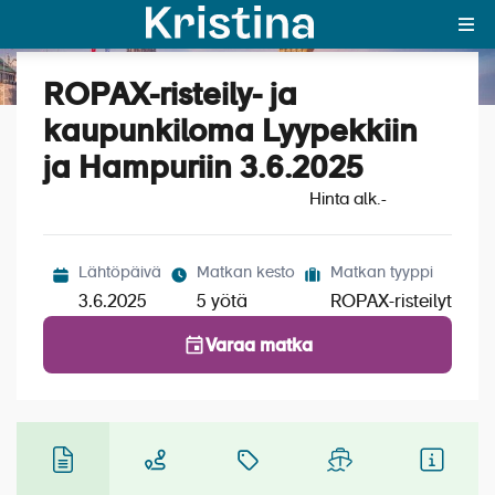
ROPAX-risteily- ja
Katso kuvat (4)
MAJAKKA-portaali
kaupunkiloma Lyypekkiin
ja Hampuriin 3.6.2025
Yksin matkalle?
Hinta alk.
-
Äkkilähdöt
Suosikit
Lähtöpäivä
Matkan kesto
Matkan tyyppi
3.6.2025
5 yötä
ROPAX-risteilyt
OTA YHTEYTTÄ
Varaa matka
Kohteet
Matkatyypit
Matkakalenteri