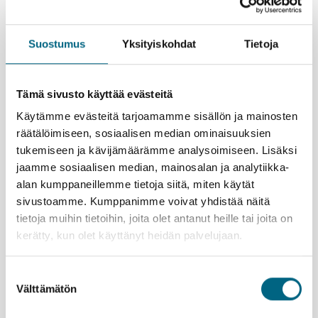
Nauti laivalla olosta; Merimaisemien äärellä kiireen
tunne kaikkoaa.
Suostumus
Yksityiskohdat
Tietoja
Lyypekin erikoisuus on marsipaani, jota on valmistettu
kaupungissa jo vuosisatojen ajan. Piipahda
tuliaisostoksille Niedereggerin kuuluisaan
Tämä sivusto käyttää evästeitä
marsipaanikauppaan ja sen kahvilaan, josta saa
Käytämme evästeitä tarjoamamme sisällön ja mainosten
herkullisia leivoksia. Kahvilan yläkerrassa toimii
räätälöimiseen, sosiaalisen median ominaisuuksien
ilmainen marsipaanimuseo.
Hampurissa voit poiketa vaikkapa taidehalliin, joka on
tukemiseen ja kävijämäärämme analysoimiseen. Lisäksi
lähellä rautatieasemaa. Kauniina kesäpäivänä
jaamme sosiaalisen median, mainosalan ja analytiikka-
kutsuvat järvenrantapuistikot ja suuri Planten un
alan kumppaneillemme tietoja siitä, miten käytät
Blomen -puistoalue lampineen, teemapuutarhoineen ja
sivustoamme. Kumppanimme voivat yhdistää näitä
kasvihuoneineen.
tietoja muihin tietoihin, joita olet antanut heille tai joita on
kerätty, kun olet käyttänyt heidän palvelujaan.
Suostumuksen
Välttämätön
valinta