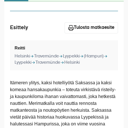
Laivat
Hyvä tietää
Esittely
Meistä
Tulosta matkaesite
Reitti
Helsinki
Travemünde
Lyypekki
(Hampuri)
Lyypekki
Travemünde
Helsinki
Itämeren ylitys, kaksi hotelliyötä Saksassa ja kaksi
komeaa hansakaupunkia – toteuta virkistävä risteily-
ja kaupunkiloma ihanan vaivattomasti, joka hetkestä
nauttien. Merimatkalla voit nauttia rennosta
matkanteosta ja noutopöytien herkuista. Saksassa
vietät päivää historiaa huokuvassa Lyypekissä ja
halutessasi Hampurissa, joka on viime vuosina