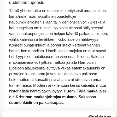
uudistunut upeasti.
Tämä yhteismatka on suunniteltu erityisesti omatoimiselle
lomailijalle; lisämaksullisten opastettujen
kaupunkikierrosten sijaan tai niiden ohella voit kuljeskella
kaupungeissa omin päin. Lyypekin hienosti säilyneessä
vanhassakaupungissa on helppo kävellä paikasta toiseen,
välillä kahvilassa levähtäen. Koko alue on nähtävyys.
Komeat punatiilikirkot ja porvaristalot kertovat vanhan
hansaliiton mahdista. Hotelli, jossa majoitut on mukavasti
heti Lyypekin rautatieaseman vieressä. Toisena Saksan
matkapäivänä voit jatkaa matkaa junalla Hampuriin.
Elbejoen alajuoksulla levittyvä vilkas satamakaupunki on
puistojen kaunistama ja vesi on läsnä joka paikassa.
Lukemattomat kanaalit ja sillat antavat sille aivan oman
tunnelmansa. Moderni arkkitehtuuri kerää katseita, mutta
historiallista nähtävääkin löytyy.
Huom. Tällä matkalla ei
ole Kristinan matkanjohtajaa mukana. Saksassa
suomenkielinen paikallisopas.
Elämysvinkkejä yhteismatkalle