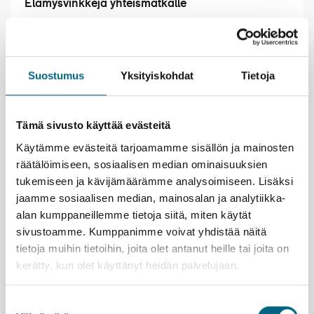
Elämysvinkkejä yhteismatkalle
Nauti laivalla olosta; Merimaisemien äärellä kiireen
tunne kaikkoaa.
Lyypekin erikoisuus on marsipaani, jota on valmistettu
Suostumus
Yksityiskohdat
Tietoja
kaupungissa jo vuosisatojen ajan. Piipahda
tuliaisostoksille Niedereggerin kuuluisaan
marsipaanikauppaan ja sen kahvilaan, josta saa
Tämä sivusto käyttää evästeitä
herkullisia leivoksia. Kahvilan yläkerrassa toimii
ilmainen marsipaanimuseo.
Käytämme evästeitä tarjoamamme sisällön ja mainosten
Hampurissa voit poiketa vaikkapa taidehalliin, joka on
räätälöimiseen, sosiaalisen median ominaisuuksien
lähellä rautatieasemaa. Kauniina kevätpäivänä
tukemiseen ja kävijämäärämme analysoimiseen. Lisäksi
kutsuvat järvenrantapuistikot ja suuri Planten un
jaamme sosiaalisen median, mainosalan ja analytiikka-
Blomen -puistoalue lampineen, teemapuutarhoineen ja
alan kumppaneillemme tietoja siitä, miten käytät
kasvihuoneineen.
sivustoamme. Kumppanimme voivat yhdistää näitä
tietoja muihin tietoihin, joita olet antanut heille tai joita on
kerätty, kun olet käyttänyt heidän palvelujaan.
Suostumuksen