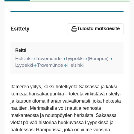
Laivat
Hyvä tietää
Esittely
Meistä
Tulosta matkaesite
Reitti
Helsinki
Travemünde
Lyypekki
(Hampuri)
Lyypekki
Travemünde
Helsinki
Itämeren ylitys, kaksi hotelliyötä Saksassa ja kaksi
komeaa hansakaupunkia – toteuta virkistävä risteily-
ja kaupunkiloma ihanan vaivattomasti, joka hetkestä
nauttien. Merimatkalla voit nauttia rennosta
matkanteosta ja noutopöytien herkuista. Saksassa
vietät päivää historiaa huokuvassa Lyypekissä ja
halutessasi Hampurissa, joka on viime vuosina