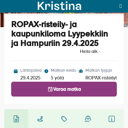
ROPAX-risteily- ja
Katso kuvat (4)
MAJAKKA-portaali
kaupunkiloma Lyypekkiin
ja Hampuriin 29.4.2025
Yksin matkalle?
Hinta alk.
-
Äkkilähdöt
Suosikit
Lähtöpäivä
Matkan kesto
Matkan tyyppi
29.4.2025
5 yötä
ROPAX-risteilyt
OTA YHTEYTTÄ
Varaa matka
Kohteet
Matkatyypit
Matkakalenteri