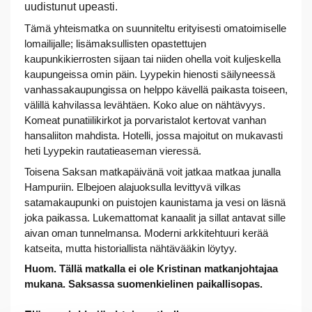
uudistunut upeasti.
Tämä yhteismatka on suunniteltu erityisesti omatoimiselle
lomailijalle; lisämaksullisten opastettujen
kaupunkikierrosten sijaan tai niiden ohella voit kuljeskella
kaupungeissa omin päin. Lyypekin hienosti säilyneessä
vanhassakaupungissa on helppo kävellä paikasta toiseen,
välillä kahvilassa levähtäen. Koko alue on nähtävyys.
Komeat punatiilikirkot ja porvaristalot kertovat vanhan
hansaliiton mahdista. Hotelli, jossa majoitut on mukavasti
heti Lyypekin rautatieaseman vieressä.
Toisena Saksan matkapäivänä voit jatkaa matkaa junalla
Hampuriin. Elbejoen alajuoksulla levittyvä vilkas
satamakaupunki on puistojen kaunistama ja vesi on läsnä
joka paikassa. Lukemattomat kanaalit ja sillat antavat sille
aivan oman tunnelmansa. Moderni arkkitehtuuri kerää
katseita, mutta historiallista nähtävääkin löytyy.
Huom. Tällä matkalla ei ole Kristinan matkanjohtajaa
mukana. Saksassa suomenkielinen paikallisopas.