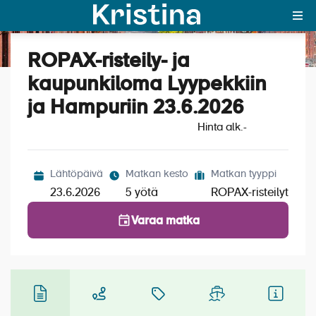
ROPAX-risteily- ja
Katso kuvat (6)
MAJAKKA-portaali
kaupunkiloma Lyypekkiin
ja Hampuriin 23.6.2026
Yksin matkalle?
Hinta alk.
-
Äkkilähdöt
Suosikit
Lähtöpäivä
Matkan kesto
Matkan tyyppi
23.6.2026
5 yötä
ROPAX-risteilyt
OTA YHTEYTTÄ
Varaa matka
Kohteet
Matkatyypit
Matkakalenteri