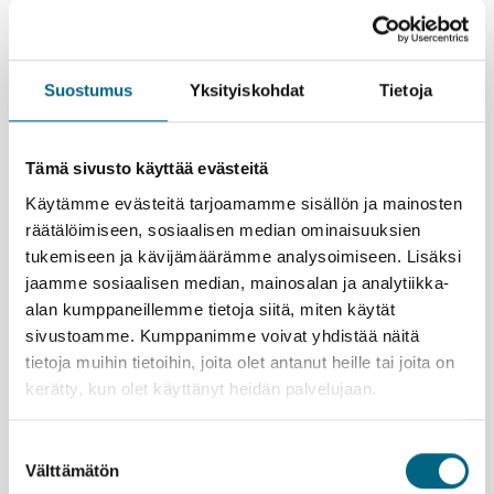
viettää päivän Hampurissa, jossa opastetun
kierroksen jälkeen aikaa jää myös omille reiteille.
Laivamatka rauhoittaa ja rytmittää
Lähdet ja palaat meriteitse – matka alkaa
Suostumus
Yksityiskohdat
Tietoja
Vuosaaren Hansaterminaalista ja päättyy samaan
paikkaan. Laivalla sinulla on oma hytti ja aikaa
levätä, voit nauttia laivan palveluista, noutopöytien
Tämä sivusto käyttää evästeitä
antimista ja merimaisemasta ilman kiirettä.
Vapaus valita – opastuksella tai omatoimisesti
Käytämme evästeitä tarjoamamme sisällön ja mainosten
Tämä yhteismatka on suunniteltu erityisesti
räätälöimiseen, sosiaalisen median ominaisuuksien
omatoimiselle lomailijalle; lisämaksullisten
tukemiseen ja kävijämäärämme analysoimiseen. Lisäksi
opastettujen kaupunkikierrosten sijaan tai niiden
jaamme sosiaalisen median, mainosalan ja analytiikka-
ohella voit kuljeskella kaupungeissa omin päin.
alan kumppaneillemme tietoja siitä, miten käytät
sivustoamme. Kumppanimme voivat yhdistää näitä
tietoja muihin tietoihin, joita olet antanut heille tai joita on
kerätty, kun olet käyttänyt heidän palvelujaan.
Suostumuksen
Lähtemällä tälle matkalle kasvatat Suomeen uutta
Välttämätön
valinta
metsää ja työllistät suomalaisia nuoria.
Lue lisää