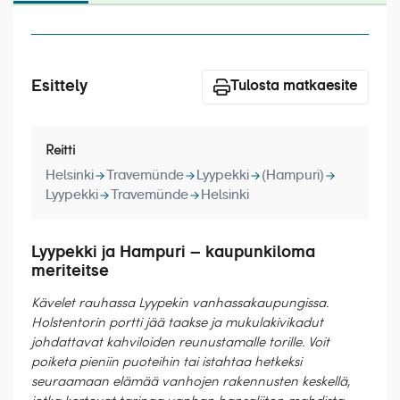
Laivat
Hyvä tietää
Esittely
Meistä
Tulosta matkaesite
Reitti
Helsinki
Travemünde
Lyypekki
(Hampuri)
Lyypekki
Travemünde
Helsinki
Lyypekki ja Hampuri – kaupunkiloma
meriteitse
Kävelet rauhassa Lyypekin vanhassakaupungissa.
Holstentorin portti jää taakse ja mukulakivikadut
johdattavat kahviloiden reunustamalle torille. Voit
poiketa pieniin puoteihin tai istahtaa hetkeksi
seuraamaan elämää vanhojen rakennusten keskellä,