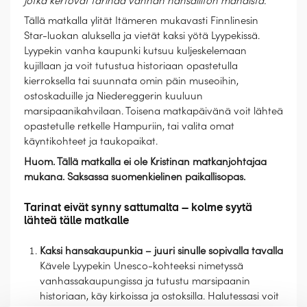
jotka kertovat tarinaa vanhan hansaliiton mahdista.
Tällä matkalla ylität Itämeren mukavasti Finnlinesin
Star-luokan aluksella ja vietät kaksi yötä Lyypekissä.
Lyypekin vanha kaupunki kutsuu kuljeskelemaan
kujillaan ja voit tutustua historiaan opastetulla
kierroksella tai suunnata omin päin museoihin,
ostoskaduille ja Niedereggerin kuuluun
marsipaanikahvilaan. Toisena matkapäivänä voit lähteä
opastetulle retkelle Hampuriin, tai valita omat
käyntikohteet ja taukopaikat.
Huom. Tällä matkalla ei ole Kristinan matkanjohtajaa
mukana. Saksassa suomenkielinen paikallisopas.
Tarinat eivät synny sattumalta – kolme syytä
lähteä tälle matkalle
Kaksi hansakaupunkia – juuri sinulle sopivalla tavalla
Kävele Lyypekin Unesco-kohteeksi nimetyssä
vanhassakaupungissa ja tutustu marsipaanin
historiaan, käy kirkoissa ja ostoksilla. Halutessasi voit