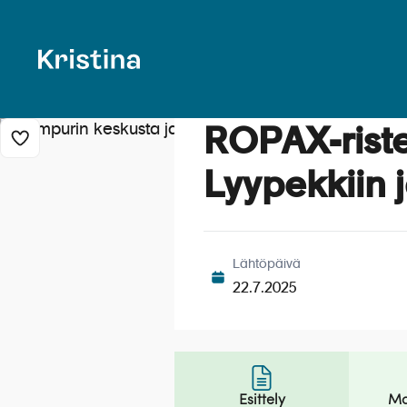
ROPAX-riste
Lisää risteily suosikkeihin
Lyypekkiin 
Lähtöpäivä
22.7.2025
Esittely
Ma