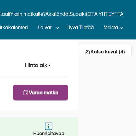
aali
Yksin matkalle?
Äkkilähdöt
Suosikit
OTA YHTEYTTÄ
tkakalenteri
Laivat
Hyvä Tietää
Meistä
Lisää risteily suosikkeihin
Katso kuvat (4)
Hinta alk.
-
Varaa matka
Huomioitavaa