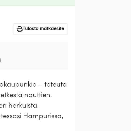
Tulosta matkaesite
i
nsakaupunkia – toteuta
hetkestä nauttien.
en herkuista.
utessasi Hampurissa,