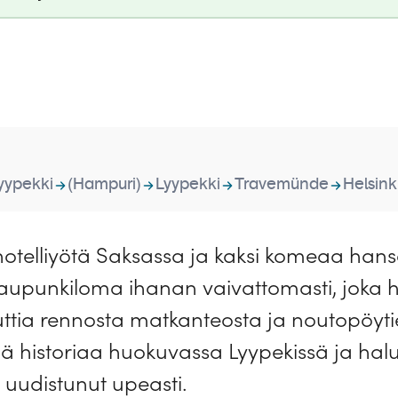
yypekki
(Hampuri)
Lyypekki
Travemünde
Helsink
i hotelliyötä Saksassa ja kaksi komeaa ha
a kaupunkiloma ihanan vaivattomasti, joka 
ttia rennosta matkanteosta ja noutopöyti
ää historiaa huokuvassa Lyypekissä ja hal
 uudistunut upeasti.