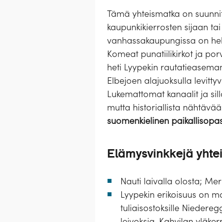
Tämä yhteismatka on suunnitel
kaupunkikierrosten sijaan tai
vanhassakaupungissa on helpp
Komeat punatiilikirkot ja por
heti Lyypekin rautatieasema
Elbejoen alajuoksulla levitt
Lukemattomat kanaalit ja sil
mutta historiallista nähtävää
suomenkielinen paikallisopas
Elämysvinkkejä yhte
Nauti laivalla olosta; Me
Lyypekin erikoisuus on ma
tuliaisostoksille Niedere
leivoksia. Kahvilan yläk