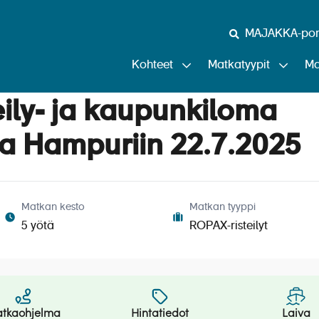
MAJAKKA-port
Kohteet
Matkatyypit
Ma
ily- ja kaupunkiloma
ja Hampuriin 22.7.2025
Matkan kesto
Matkan tyyppi
5 yötä
ROPAX-risteilyt
tkaohjelma
Hintatiedot
Laiva