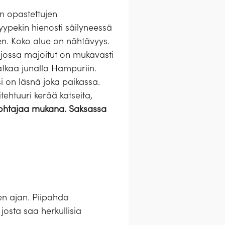
en opastettujen
Lyypekin hienosti säilyneessä
en. Koko alue on nähtävyys.
, jossa majoitut on mukavasti
tkaa junalla Hampuriin.
i on läsnä joka paikassa.
ehtuuri kerää katseita,
njohtajaa mukana. Saksassa
en ajan. Piipahda
josta saa herkullisia