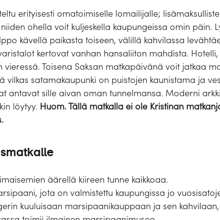
tu erityisesti omatoimiselle lomailijalle; lisämaksullist
 niiden ohella voit kuljeskella kaupungeissa omin päin. 
o kävellä paikasta toiseen, välillä kahvilassa levähtä
varistalot kertovat vanhan hansaliiton mahdista. Hotelli
n vieressä. Toisena Saksan matkapäivänä voit jatkaa ma
yvä vilkas satamakaupunki on puistojen kaunistama ja ves
lat antavat sille aivan oman tunnelmansa. Moderni arkkit
kin löytyy.
Huom. Tällä matkalla ei ole Kristinan matka
.
ismatkalle
rimaisemien äärellä kiireen tunne kaikkoaa.
rsipaani, jota on valmistettu kaupungissa jo vuosisatoj
ggerin kuuluisaan marsipaanikauppaan ja sen kahvilaan, 
errassa toimii ilmainen marsipaanimuseo.