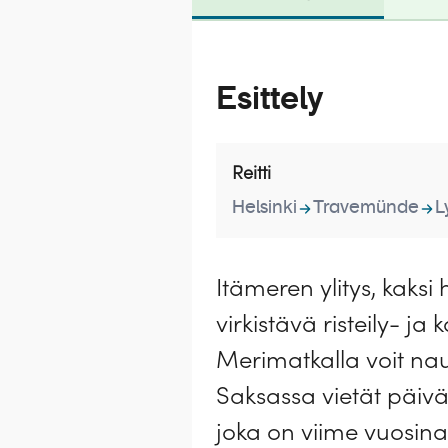
Esittely
Reitti
Helsinki
Travemünde
L
Itämeren ylitys, kaks
virkistävä risteily- j
Merimatkalla voit nau
Saksassa vietät päiv
joka on viime vuosina