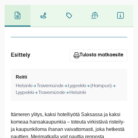
Laivat
Hyvä tietää
Meistä
Esittely
Tulosta matkaesite
Reitti
Helsinki
Travemünde
Lyypekki
(Hampuri)
Lyypekki
Travemünde
Helsinki
Itämeren ylitys, kaksi hotelliyötä Saksassa ja kaksi
komeaa hansakaupunkia – toteuta virkistävä risteily-
ja kaupunkiloma ihanan vaivattomasti, joka hetkestä
nauttien. Merimatkalla voit nauttia rennosta