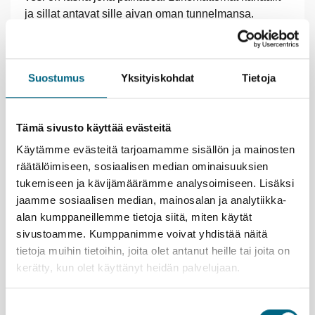
ja sillat antavat sille aivan oman tunnelmansa.
Moderni arkkitehtuuri kerää katseita, mutta
historiallista nähtävääkin löytyy. Illan tullen palaat
vielä Lyypekkiin illalliselle ennen leppoista
Suostumus
Yksityiskohdat
Tietoja
merimatkaa.
Huom. Tällä matkalla ei ole Kristinan matkanjohtajaa
mukana. Saksassa suomenkielinen paikallisopas.
Tämä sivusto käyttää evästeitä
Käytämme evästeitä tarjoamamme sisällön ja mainosten
Elämysvinkkejä yhteismatkalle
räätälöimiseen, sosiaalisen median ominaisuuksien
Nauti laivalla olosta; Merimaisemien äärellä kiireen
tukemiseen ja kävijämäärämme analysoimiseen. Lisäksi
tunne kaikkoaa.
jaamme sosiaalisen median, mainosalan ja analytiikka-
Lyypekin erikoisuus on marsipaani, jota on valmistettu
alan kumppaneillemme tietoja siitä, miten käytät
kaupungissa jo vuosisatojen ajan. Piipahda
sivustoamme. Kumppanimme voivat yhdistää näitä
tuliaisostoksille Niedereggerin kuuluisaan
tietoja muihin tietoihin, joita olet antanut heille tai joita on
marsipaanikauppaan ja sen kahvilaan, josta saa
kerätty, kun olet käyttänyt heidän palvelujaan.
herkullisia leivoksia. Kahvilan yläkerrassa toimii
ilmainen marsipaanimuseo.
Hampurissa voit poiketa vaikkapa taidehalliin, joka on
Suostumuksen