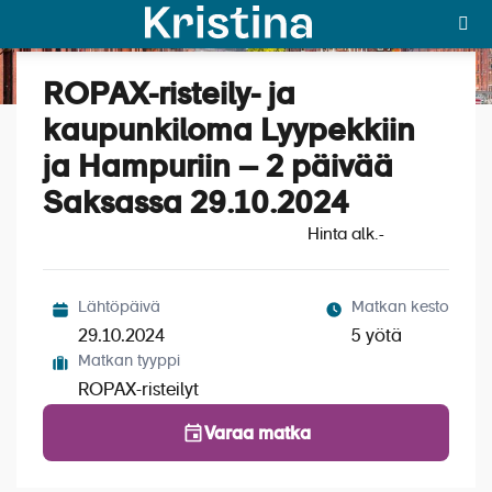
ROPAX-risteily- ja
Katso kuvat (5)
MAJAKKA-portaali
kaupunkiloma Lyypekkiin
ja Hampuriin – 2 päivää
Yksin matkalle?
Saksassa 29.10.2024
Äkkilähdöt
Hinta alk.
-
Suosikit
OTA YHTEYTTÄ
Lähtöpäivä
Matkan kesto
29.10.2024
5 yötä
Kohteet
Matkan tyyppi
ROPAX-risteilyt
Matkatyypit
Varaa matka
Matkakalenteri