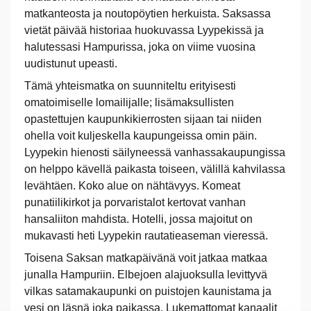
matkanteosta ja noutopöytien herkuista. Saksassa
vietät päivää historiaa huokuvassa Lyypekissä ja
halutessasi Hampurissa, joka on viime vuosina
uudistunut upeasti.
Tämä yhteismatka on suunniteltu erityisesti
omatoimiselle lomailijalle; lisämaksullisten
opastettujen kaupunkikierrosten sijaan tai niiden
ohella voit kuljeskella kaupungeissa omin päin.
Lyypekin hienosti säilyneessä vanhassakaupungissa
on helppo kävellä paikasta toiseen, välillä kahvilassa
levähtäen. Koko alue on nähtävyys. Komeat
punatiilikirkot ja porvaristalot kertovat vanhan
hansaliiton mahdista. Hotelli, jossa majoitut on
mukavasti heti Lyypekin rautatieaseman vieressä.
Toisena Saksan matkapäivänä voit jatkaa matkaa
junalla Hampuriin. Elbejoen alajuoksulla levittyvä
vilkas satamakaupunki on puistojen kaunistama ja
vesi on läsnä joka paikassa. Lukemattomat kanaalit