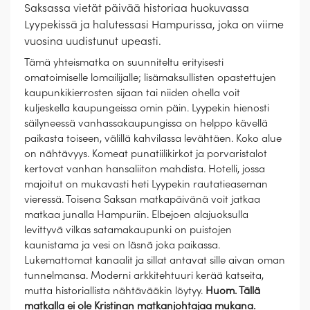
Saksassa vietät päivää historiaa huokuvassa
Lyypekissä ja halutessasi Hampurissa, joka on viime
vuosina uudistunut upeasti.
Tämä yhteismatka on suunniteltu erityisesti
omatoimiselle lomailijalle; lisämaksullisten opastettujen
kaupunkikierrosten sijaan tai niiden ohella voit
kuljeskella kaupungeissa omin päin. Lyypekin hienosti
säilyneessä vanhassakaupungissa on helppo kävellä
paikasta toiseen, välillä kahvilassa levähtäen. Koko alue
on nähtävyys. Komeat punatiilikirkot ja porvaristalot
kertovat vanhan hansaliiton mahdista. Hotelli, jossa
majoitut on mukavasti heti Lyypekin rautatieaseman
vieressä. Toisena Saksan matkapäivänä voit jatkaa
matkaa junalla Hampuriin. Elbejoen alajuoksulla
levittyvä vilkas satamakaupunki on puistojen
kaunistama ja vesi on läsnä joka paikassa.
Lukemattomat kanaalit ja sillat antavat sille aivan oman
tunnelmansa. Moderni arkkitehtuuri kerää katseita,
mutta historiallista nähtävääkin löytyy.
Huom. Tällä
matkalla ei ole Kristinan matkanjohtajaa mukana.