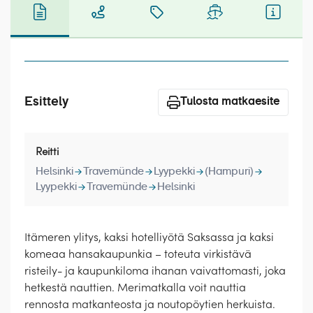
Laivat
Hyvä tietää
Meistä
Esittely
Tulosta matkaesite
Reitti
Helsinki
Travemünde
Lyypekki
(Hampuri)
Lyypekki
Travemünde
Helsinki
Itämeren ylitys, kaksi hotelliyötä Saksassa ja kaksi
komeaa hansakaupunkia – toteuta virkistävä
risteily- ja kaupunkiloma ihanan vaivattomasti, joka
hetkestä nauttien. Merimatkalla voit nauttia
rennosta matkanteosta ja noutopöytien herkuista.