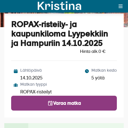
ROPAX-risteily- ja
Katso kuvat (4)
MAJAKKA-portaali
kaupunkiloma Lyypekkiin
ja Hampuriin 14.10.2025
Yksin matkalle?
Hinta alk.
0 €
Äkkilähdöt
Suosikit
Lähtöpäivä
Matkan kesto
14.10.2025
5 yötä
OTA YHTEYTTÄ
Matkan tyyppi
ROPAX-risteilyt
Kohteet
Varaa matka
Matkatyypit
Matkakalenteri