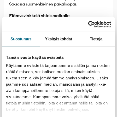
Saksassa suomenkielinen paikallisopas.
Elämysvinkkejä yhteismatkalle
Nauti laivalla olosta; Merimaisemien äärellä kiireen
tunne kaikkoaa.
Suostumus
Yksityiskohdat
Tietoja
Lyypekin erikoisuus on marsipaani, jota on
valmistettu kaupungissa jo vuosisatojen ajan.
Piipahda tuliaisostoksille Niedereggerin kuuluisaan
marsipaanikauppaan ja sen kahvilaan, josta saa
Tämä sivusto käyttää evästeitä
herkullisia leivoksia. Kahvilan yläkerrassa toimii
Käytämme evästeitä tarjoamamme sisällön ja mainosten
ilmainen marsipaanimuseo.
räätälöimiseen, sosiaalisen median ominaisuuksien
Hampurissa voit poiketa vaikkapa taidehalliin, joka
tukemiseen ja kävijämäärämme analysoimiseen. Lisäksi
on lähellä rautatieasemaa. Kauniina päivänä
jaamme sosiaalisen median, mainosalan ja analytiikka-
kutsuvat järvenrantapuistikot ja suuri Planten un
Blomen -puistoalue lampineen,
alan kumppaneillemme tietoja siitä, miten käytät
teemapuutarhoineen ja kasvihuoneineen.
sivustoamme. Kumppanimme voivat yhdistää näitä
tietoja muihin tietoihin, joita olet antanut heille tai joita on
kerätty, kun olet käyttänyt heidän palvelujaan.