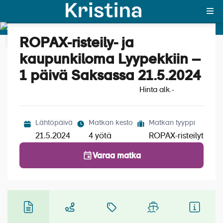
ROPAX-risteily- ja
Katso kuvat (5)
MAJAKKA-portaali
kaupunkiloma Lyypekkiin –
1 päivä Saksassa 21.5.2024
Yksin matkalle?
Hinta alk.
-
Äkkilähdöt
Suosikit
Lähtöpäivä
Matkan kesto
Matkan tyyppi
21.5.2024
4 yötä
ROPAX-risteilyt
OTA YHTEYTTÄ
Varaa matka
Kohteet
Matkatyypit
Matkakalenteri