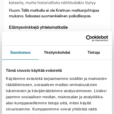
katseita, mutta historiallista nähtävääkin löytyy.
Huom. Tällä matkalla ei ole Kristinan matkanjohtajaa
mukana. Saksassa suomenkielinen paikallisopas.
Elämysvinkkejä yhteismatkalle
Nauti laivalla olosta; Merimaisemien äärellä kiireen
tunne kaikkoaa.
Lyypekin erikoisuus on marsipaani, jota on
Suostumus
Yksityiskohdat
Tietoja
valmistettu kaupungissa jo vuosisatojen ajan.
Piipahda tuliaisostoksille Niedereggerin kuuluisaan
marsipaanikauppaan ja sen kahvilaan, josta saa
Tämä sivusto käyttää evästeitä
herkullisia leivoksia. Kahvilan yläkerrassa toimii
ilmainen marsipaanimuseo.
Käytämme evästeitä tarjoamamme sisällön ja mainosten
Kävele Lyypekin viehättävillä mukulakivikaduilla ja
räätälöimiseen, sosiaalisen median ominaisuuksien
ihaile hyvin säilyneitä keskiaikaisia rakennuksia.
tukemiseen ja kävijämäärämme analysoimiseen. Lisäksi
Vanhakaupunki on UNESCO:n
jaamme sosiaalisen median, mainosalan ja analytiikka-
maailmanperintökohde, ja sen kapeilla kaduilla on
alan kumppaneillemme tietoja siitä, miten käytät
paljon nähtävää, kuten viehättäviä pieniä kauppoja,
sivustoamme. Kumppanimme voivat yhdistää näitä
kahviloita ja ravintoloita..