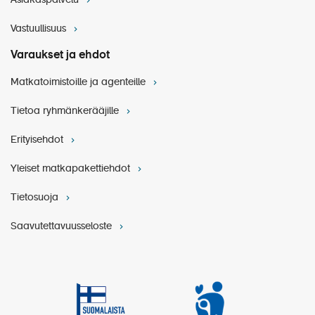
Asiakaspalvelu
Vastuullisuus
Varaukset ja ehdot
Matkatoimistoille ja agenteille
Tietoa ryhmänkerääjille
Pidätämme oikeuden muutoksiin.
Erityisehdot
Yleiset matkapakettiehdot
Tietosuoja
Saavutettavuusseloste