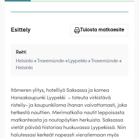
Laivat
Hyvä tietää
Esittely
Meistä
Tulosta matkaesite
Reitti
Helsinki
Travemünde
Lyypekki
Travemünde
Helsinki
Itämeren ylitys, hotelliyö Saksassa ja komea
Hansakaupunki Lyypekki – toteuta virkistävä
risteily- ja kaupunkiloma ihanan vaivattomasti, joka
hetkestä nauttien. Merimatkalla nautit leppoisasta
matkanteosta ja noutopöytien herkuista. Saksassa
vietät päivää historiaa huokuvassa Lyypekissä. Niin
halutessasi kerkeät nopeasti vierailemaan myös