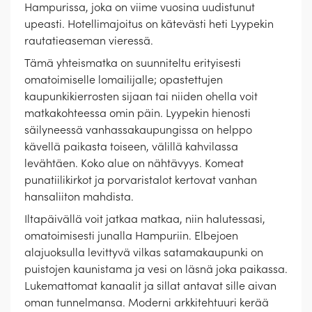
Hampurissa, joka on viime vuosina uudistunut
upeasti. Hotellimajoitus on kätevästi heti Lyypekin
rautatieaseman vieressä.
Tämä yhteismatka on suunniteltu erityisesti
omatoimiselle lomailijalle; opastettujen
kaupunkikierrosten sijaan tai niiden ohella voit
matkakohteessa omin päin. Lyypekin hienosti
säilyneessä vanhassakaupungissa on helppo
kävellä paikasta toiseen, välillä kahvilassa
levähtäen. Koko alue on nähtävyys. Komeat
punatiilikirkot ja porvaristalot kertovat vanhan
hansaliiton mahdista.
Iltapäivällä voit jatkaa matkaa, niin halutessasi,
omatoimisesti junalla Hampuriin. Elbejoen
alajuoksulla levittyvä vilkas satamakaupunki on
puistojen kaunistama ja vesi on läsnä joka paikassa.
Lukemattomat kanaalit ja sillat antavat sille aivan
oman tunnelmansa. Moderni arkkitehtuuri kerää