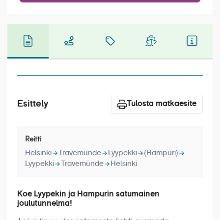
Laivat
Hyvä tietää
Meistä
Esittely
Tulosta matkaesite
Reitti
Helsinki
Travemünde
Lyypekki
(Hampuri)
Lyypekki
Travemünde
Helsinki
Koe Lyypekin ja Hampurin satumainen
joulutunnelma!