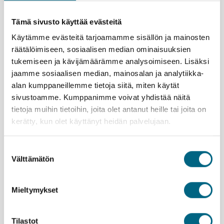
siirtymisiin.
Valitse omatoimisuus tai opastetut retket – juuri
Tämä sivusto käyttää evästeitä
sinulle sopivalla tavalla
Käytämme evästeitä tarjoamamme sisällön ja mainosten
Ohjelma sisältää lisämaksullisia opastettuja retkiä
räätälöimiseen, sosiaalisen median ominaisuuksien
suomenkielisen paikallisoppaan johdolla.
tukemiseen ja kävijämäärämme analysoimiseen. Lisäksi
Vaihtoehtoisesti voit tutustua joulutoreihin ja
hansakaupunkien tunnelmaan itsenäisesti oman
jaamme sosiaalisen median, mainosalan ja analytiikka-
aikataulusi mukaan.
alan kumppaneillemme tietoja siitä, miten käytät
sivustoamme. Kumppanimme voivat yhdistää näitä
tietoja muihin tietoihin, joita olet antanut heille tai joita on
Huom. Tällä matkalla ei ole Kristinan matkanjohtajaa
kerätty, kun olet käyttänyt heidän palvelujaan.
mukana. Saksassa suomenkielinen paikallisopas.
Suostumuksen
Välttämätön
valinta
Mieltymykset
Lähtemällä tälle matkalle kasvatat Suomeen uutta
metsää ja työllistät suomalaisia nuoria.
Lue lisää
Tilastot