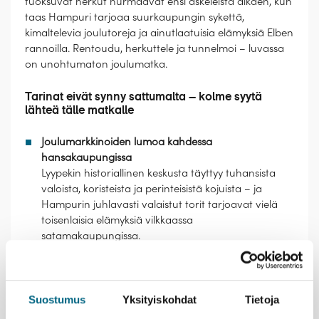
tuoksuvat herkut hurmaavat ensi askeleista alkaen, kun
taas Hampuri tarjoaa suurkaupungin sykettä,
kimaltelevia joulutoreja ja ainutlaatuisia elämyksiä Elben
rannoilla. Rentoudu, herkuttele ja tunnelmoi – luvassa
on unohtumaton joulumatka.
Tarinat eivät synny sattumalta – kolme syytä
lähteä tälle matkalle
Joulumarkkinoiden lumoa kahdessa
hansakaupungissa
Lyypekin historiallinen keskusta täyttyy tuhansista
valoista, koristeista ja perinteisistä kojuista – ja
Hampurin juhlavasti valaistut torit tarjoavat vielä
toisenlaisia elämyksiä vilkkaassa
satamakaupungissa.
Helppo ja huoleton yhdistelmä laivaa ja
hotelliyöpymisiä
Matka sujuu vaivattomasti: laivamatkoilla nautit
noutopöytien herkuista ja merimaisemista, ja maissa
Suostumus
Yksityiskohdat
Tietoja
yövyt mukavasti yhdessä kaupungissa ilman kiirettä