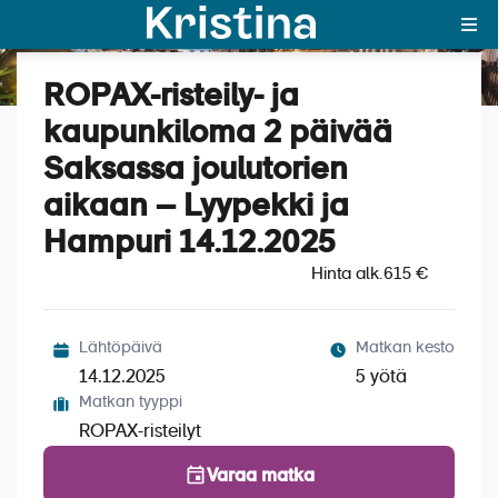
ROPAX-risteily- ja
Katso kuvat (4)
MAJAKKA-portaali
kaupunkiloma 2 päivää
Saksassa joulutorien
Yksin matkalle?
aikaan – Lyypekki ja
Äkkilähdöt
Hampuri 14.12.2025
Suosikit
Hinta alk.
615 €
OTA YHTEYTTÄ
Lähtöpäivä
Matkan kesto
Kohteet
14.12.2025
5 yötä
Matkan tyyppi
Matkatyypit
ROPAX-risteilyt
Matkakalenteri
Varaa matka