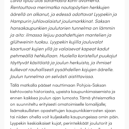
Laiva lipuu ulos satamasta kohti avomerta.
Rentouttava merimatka noutopöytien herkkujen
äärellä on alkanut, ja edessä odottavat Lyypekin ja
Hampurin juhlavalaistut joulumarkkinat. Saksan
hansakaupunkien joulutorien tunnelma on lämmin
ja aito: ilmassa leijuu paahdettujen mantelien ja
glühweinin tuoksu. Lyypekin kujilla jouluvalot
kaartuvat kujien yllä ja valaisevat kapeat kadut
pehmeällä hehkullaan. Huolella koristellut puukojut
täyttyvät käsitöistä ja joulun herkuista, ja ihmiset
kulkevat rauhallisesti pysähdellen kojujen äärelle.
Joulun tunnelma on selvästi aistittavissa.
Tällä matkalla pääset nauttimaan Pohjois-Saksan
kiehtovasta historiasta, upeista kaupunkimaisemista ja
ennen kaikkea joulun ajan lumosta. Tämä yhteismatka
on suunniteltu erityisesti omatoimiselle lomailijalle;
lisämaksullisten opastettujen kaupunkikierrosten sijaan
tai niiden ohella voit kuljeskella kaupungeissa omin päin.
Lyypekin keskiaikaiset kujat, perinteikkäät joulutorit ja