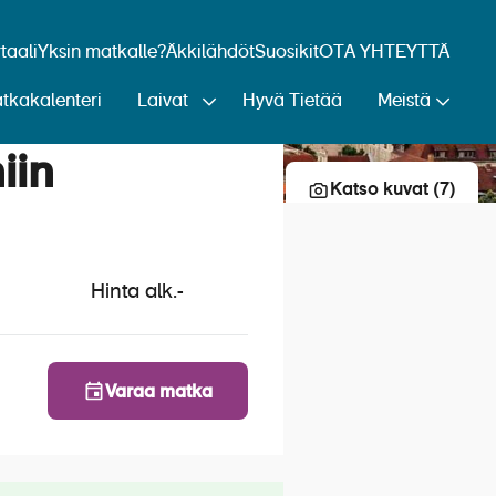
aali
Yksin matkalle?
Äkkilähdöt
Suosikit
OTA YHTEYTTÄ
tkakalenteri
Laivat
Hyvä Tietää
Meistä
Lisää risteily suosikkeihin
iin
Katso kuvat (7)
Hinta alk.
-
Varaa matka