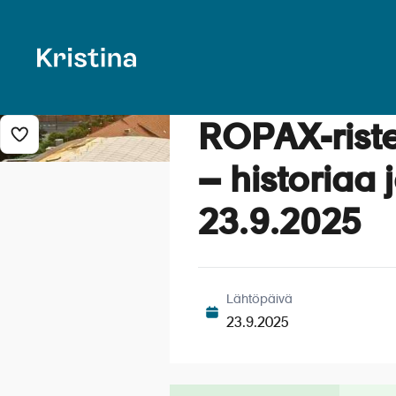
ROPAX-ristei
Lisää risteily suosikkeihin
– historiaa 
23.9.2025
Lähtöpäivä
23.9.2025