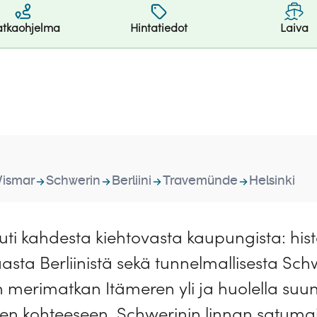
tkaohjelma
Hintatiedot
Laiva
ismar
Schwerin
Berliini
Travemünde
Helsinki
i kahdesta kiehtovasta kaupungista: histor
kaasta Berliinistä sekä tunnelmallisesta Sc
merimatkan Itämeren yli ja huolella suunni
een kohteeseen. Schwerinin linnan satumai