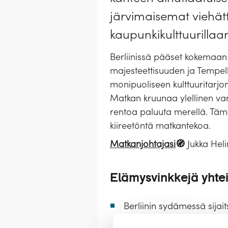
järvimaisemat viehättä
kaupunkikulttuurillaan
Berliinissä pääset kokemaan 
majesteettisuuden ja Tempelh
monipuoliseen kulttuuritarjon
Matkan kruunaa ylellinen var
rentoa paluuta merellä. Tämä 
kiireetöntä matkantekoa.
Matkanjohtajasi
🧭
Jukka Heli
Elämysvinkkejä yhte
Berliinin sydämessä sija
Maailmankellossa ja ihail