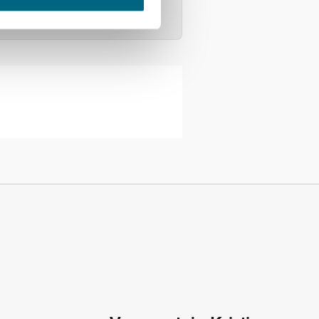
1 775
1 630
1 545
1 370
. Matkustajalla on oikeus
ällä on oikeus periä
orokautta ennen matkan
viimeistään 21 vuorokautta
aan uudistetut Star-luokan
iksi
, joka on