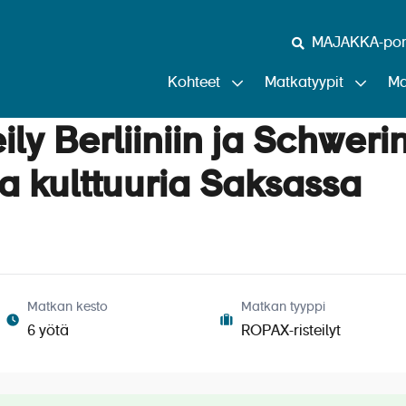
MAJAKKA-port
Kohteet
Matkatyypit
Ma
ly Berliiniin ja Schwerin
ja kulttuuria Saksassa
Matkan kesto
Matkan tyyppi
6 yötä
ROPAX-risteilyt