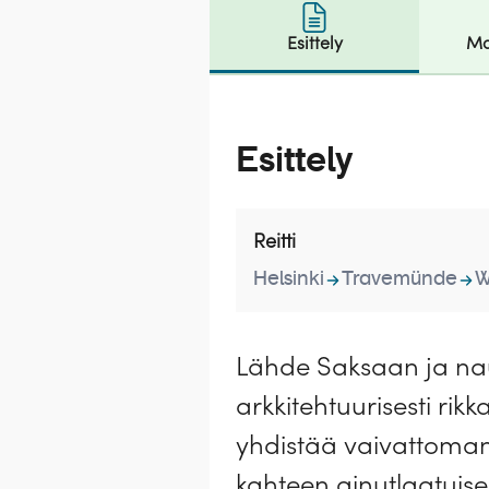
Esittely
Ma
Esittely
Reitti
Helsinki
Travemünde
W
Lähde Saksaan ja naut
arkkitehtuurisesti rik
yhdistää vaivattoman 
kahteen ainutlaatuis