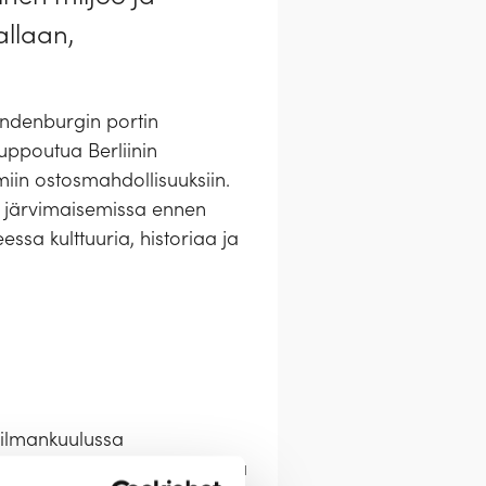
allaan,
andenburgin portin
uppoutua Berliinin
miin ostosmahdollisuuksiin.
n järvimaisemissa ennen
ssa kulttuuria, historiaa ja
ailmankuulussa
kuisia kauppoja, ravintoloita