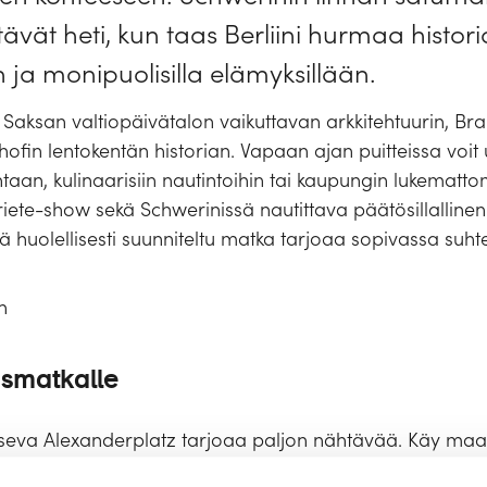
vät heti, kun taas Berliini hurmaa histori
 ja monipuolisilla elämyksillään.
Saksan valtiopäivätalon vaikuttavan arkkitehtuurin, Br
ofin lentokentän historian. Vapaan ajan puitteissa voit 
taan, kulinaarisiin nautintoihin tai kaupungin lukematto
iete-show sekä Schwerinissä nautittava päätösillalline
huolellisesti suunniteltu matka tarjoaa sopivassa suhtee
n
ismatkalle
itseva Alexanderplatz tarjoaa paljon nähtävää. Käy ma
e TV-tornin maamerkkiä läheltä. Alueelta löytyy myös lu