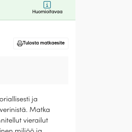
Huomioitavaa
Tulosta matkaesite
iallisesti ja
hwerinistä. Matka
tellut vierailut
nen miljöö ja