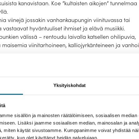
isista kanavistaan. Koe ”kultaisten aikojen” tunnelmaa
llä.
a viinejä jossakin vanhankaupungin viinituvassa tai
 vastaavat hyväntuuliset ihmiset ja elävä musiikki.
kien välissä – rentoudu laivalla katsellen ohilipuvia,
ä maisemia viinitarhoineen, kalliojyrkänteineen ja vanho
usteko
svatat Suomeen uutta metsää ja työllistät suomalaisia
Yksityiskohdat
usteosta.
itä
us
Hyvä tietää
Tekniset tiedot
mme sisällön ja mainosten räätälöimiseen, sosiaalisen median
iseen. Lisäksi jaamme sosiaalisen median, mainosalan ja analy
, miten käytät sivustoamme. Kumppanimme voivat yhdistää näitä t
lökortin voimassaolon ja kunnon. Mikäli tarvitset uuden
Varausohje
n kerätty, kun olet käyttänyt heidän palvelujaan.