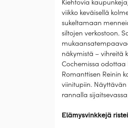
Kiehtovia kaupunkeja, 
viikko keväisellä kol
sukeltamaan menneide
siltojen verkostoon. 
mukaansatempaavaa e
näkymistä – vihreitä ku
Cochemissa odottaa hu
Romanttisen Reinin k
viinitupiin. Näyttävä
rannalla sijaitsevassa
Elämysvinkkejä ristei