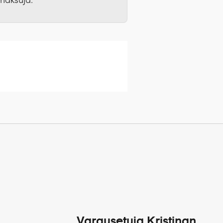
lisäksi suosittelemme
äsee EU- ja Eta-maissa
eita on voitu rajata.
.
 Nijmegeniin voi tutustua
Varausetuja Kristinan