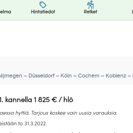
jelma
Hintatiedot
Retket
Nijmegen – Düsseldorf – Köln – Cochem – Koblenz – 
. kannella 1 825 € / hlö
ssa hyttiä. Tarjous koskee vain uusia varauksia.
eistään to 31.3.2022.