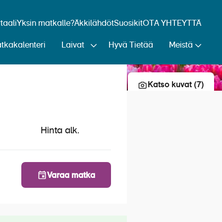
aali
Yksin matkalle?
Äkkilähdöt
Suosikit
OTA YHTEYTTÄ
tkakalenteri
Laivat
Hyvä Tietää
Meistä
Lisää risteily suosikkeihin
Katso kuvat (7)
Hinta alk.
Varaa matka