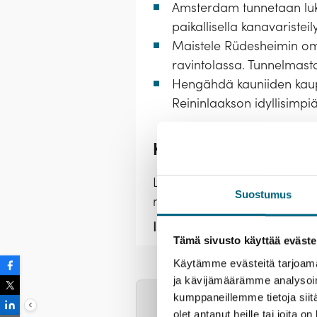
Amsterdam tunnetaan luku
paikallisella kanavaristeily
Maistele Rüdesheimin omi
ravintolassa. Tunnelmasta
Hengähdä kauniiden kaupun
Reininlaakson idyllisimpi
Kristinan vastuullisu
Lähtemällä tälle matkalle ka
Suostumus
nuoria.
Lue lisää vastuullisu
Istutettavia taimia:
7 kpl / hlö
Tämä sivusto käyttää eväste
Esittely
Palvelut
Majoit
Käytämme evästeitä tarjoama
ja kävijämäärämme analysoim
kumppaneillemme tietoja siitä
Varmistathan passin/henki
olet antanut heille tai joita o