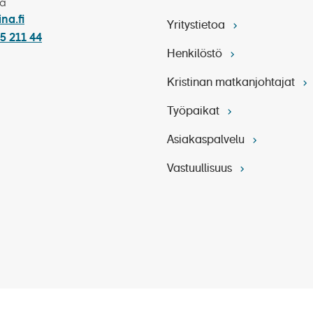
ka
ina.fi
Yritystietoa
5 211 44
Henkilöstö
Kristinan matkanjohtajat
retki:
Kölnin nähtävyydet (n. 3 h)
Työpaikat
Asiakaspalvelu
Vastuullisuus
atoimisesti tai osallistumalla lisämaksulliselle retkelle