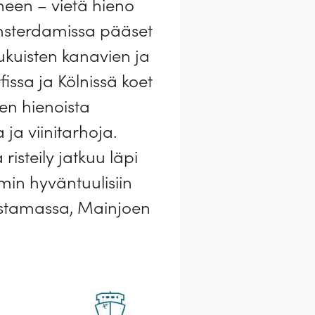
ineen – vietä hieno
 Amsterdamissa pääset
kuisten kanavien ja
issa ja Kölnissä koet
n hienoista
 ja viinitarhoja.
steily jatkuu läpi
in hyväntuulisiin
omistamassa, Mainjoen