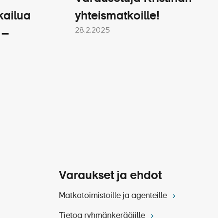
kailua
yhteismatkoille!
28.2.2025
 –
 6-8 € / asiakas / päivä.
Varaukset ja ehdot
Matkatoimistoille ja agenteille
Tietoa ryhmänkerääjille