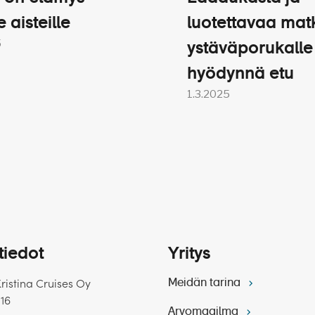
t suomeksi
e aisteille
luotettavaa mat
eichsburgin linna (n. 2,5 h )
tinan edustaja matkalla
5
ystäväporukalle
hyödynnä etu
1.3.2025
a Mekaanisen Musiikin Museo (n. 3 h)
ta toivotaan maksettavan kansainvälisen tavan mukaisesti
n on vapaaehtoista.
akuutus
kulttuuria Düsseldorfissa (n. 2 h)
nkilökohtaiset kulut matkan aikana
siin.
tiedot
Yritys
siin.
Kristina Cruises Oy
Meidän tarina
 16
Arvomaailma