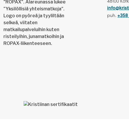
48100 Kot
info@krist
puh.
+358 
Risteilyn hintaan sisältyvä 
Cochemiin voi tutustua om