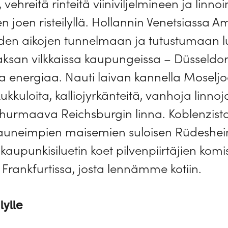
vehreitä rinteitä viiniviljelmineen ja linno
men joen risteilyllä. Hollannin Venetsiassa
n aikojen tunnelmaan ja tutustumaan lu
Saksan vilkkaissa kaupungeissa – Düsseldorf
nergiaa. Nauti laivan kannella Moseljoe
kkuloita, kalliojyrkänteitä, vanhoja linnoja
rmaava Reichsburgin linna. Koblenzista ri
auneimpien maisemien suloisen Rüdesheim
n kaupunkisiluetin koet pilvenpiirtäjien k
 Frankfurtissa, josta lennämme kotiin.
lylle