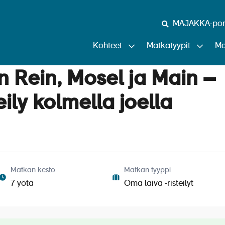
MAJAKKA-port
Kohteet
Matkatyypit
Ma
 Rein, Mosel ja Main –
eily kolmella joella
Matkan kesto
Matkan tyyppi
7 yötä
Oma laiva -risteilyt