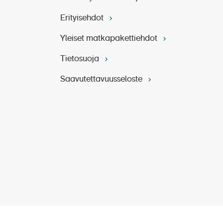
Erityisehdot
Yleiset matkapakettiehdot
Tietosuoja
Saavutettavuusseloste
. Koblenziin saavutaan