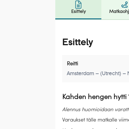
Esittely
Matkaoh
Esittely
Reitti
Amsterdam – (Utrecht) – 
Kahden hengen hytti 1
Alennus huomioidaan varattae
Varaukset tälle matkalle viim