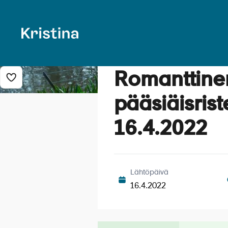
Romanttinen
Lisää risteily suosikkeihin
pääsiäisrist
16.4.2022
Lähtöpäivä
16.4.2022