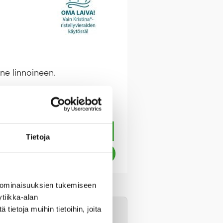
ine linnoineen.
Tietoja
 ominaisuuksien tukemiseen
tiikka-alan
ietoja muihin tietoihin, joita
 passin/henkilökortin,