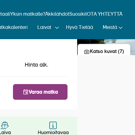
aali
Yksin matkalle?
Äkkilähdöt
Suosikit
OTA YHTEYTTÄ
tkakalenteri
Laivat
Hyvä Tietää
Meistä
Lisää risteily suosikkeihin
Katso kuvat (7)
Hinta alk.
Varaa matka
Laiva
Huomioitavaa