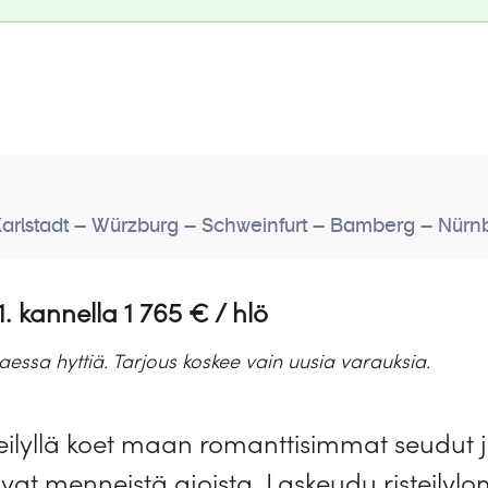
 Karlstadt – Würzburg – Schweinfurt – Bamberg – Nür
. kannella 1 765 € / hlö
ssa hyttiä. Tarjous koskee vain uusia varauksia.
teilyllä koet maan romanttisimmat seudut j
kivat menneistä ajoista. Laskeudu risteily