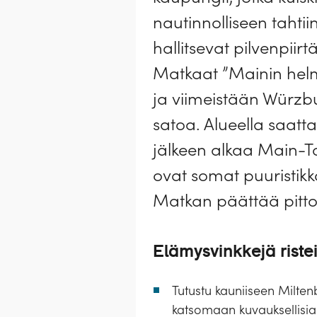
nautinnolliseen tahti
hallitsevat pilvenpiir
Matkaat ”Mainin helme
ja viimeistään Würzb
satoa. Alueella saatt
jälkeen alkaa Main-T
ovat somat puuristikk
Matkan päättää pittor
Elämysvinkkejä ristei
Tutustu kauniiseen Milten
katsomaan kuvauksellisia 