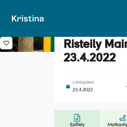
Risteily Mai
Lisää risteily suosikkeihin
23.4.2022
Lähtöpäivä
23.4.2022
Esittely
Matkaoh