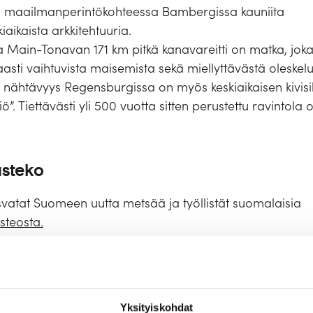
 maailmanperintökohteessa Bambergissa kauniita
aikaista arkkitehtuuria.
 Main-Tonavan 171 km pitkä kanavareitti on matka, jok
taasti vaihtuvista maisemista sekä miellyttävästä oleskelus
n nähtävyys Regensburgissa on myös keskiaikaisen kivisi
ö”. Tiettävästi yli 500 vuotta sitten perustettu ravinto
usteko
svatat Suomeen uutta metsää ja työllistät suomalaisia
usteosta.
us
Hyvä tietää
Tekniset tiedot
Yksityiskohdat