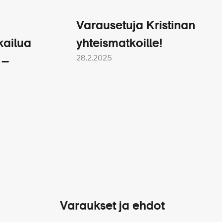
in kaupunkikierros ja
Varausetuja Kristinan
kailua
yhteismatkoille!
28.2.2025
 –
 6-8 € / asiakas / päivä.
)
Varaukset ja ehdot