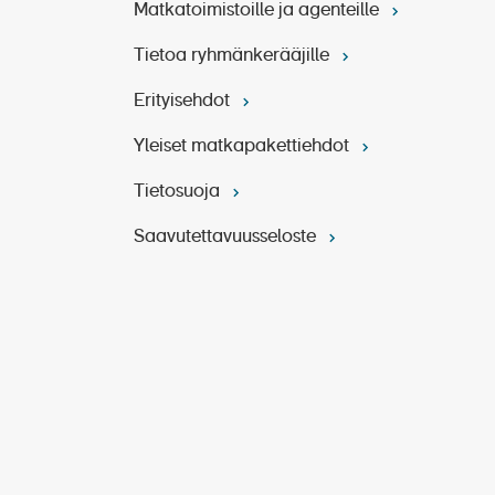
Matkatoimistoille ja agenteille
Tietoa ryhmänkerääjille
Erityisehdot
Yleiset matkapakettiehdot
Tietosuoja
Saavutettavuusseloste
ki Würzburgissa.