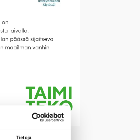
a on
ta laivalla.
llan päässä sijaitseva
la on maailman vanhin
Tietoja