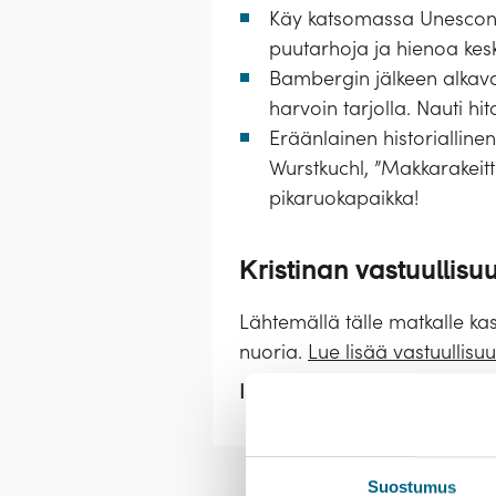
Käy katsomassa Unescon
puutarhoja ja hienoa keski
Bambergin jälkeen alkava
harvoin tarjolla. Nauti hi
Eräänlainen historialline
Wurstkuchl, ”Makkarakeitti
pikaruokapaikka!
Kristinan vastuullisu
Lähtemällä tälle matkalle ka
nuoria.
Lue lisää vastuullisu
Istutettavia taimia:
7 kpl / hlö
Esittely
Palvelut
Majoit
Suostumus