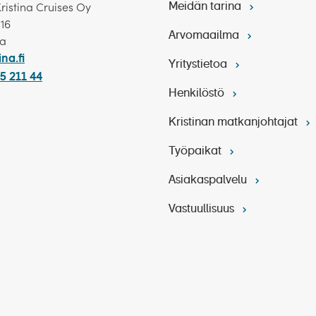
Kristina Cruises Oy
Meidän tarina
 16
Arvomaailma
ka
ina.fi
Yritystietoa
siin.
5 211 44
Henkilöstö
Kristinan matkanjohtajat
Työpaikat
Asiakaspalvelu
Vastuullisuus
omatoimisesti. Iltapäivällä risteilyn hintaan sisältyvä ret
 retki:
Würzburgin nähtävyydet (n. 2 h)