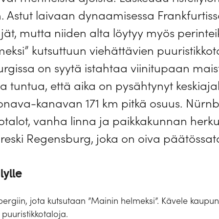
in. Astut laivaan dynaamisessa Frankfurtiss
täjät, mutta niiden alta löytyy myös perinte
ksi” kutsuttuun viehättävien puuristikkot
urgissa on syytä istahtaa viinitupaan ma
aa tuntua, että aika on pysähtynyt keskiaj
onava-kanavan 171 km pitkä osuus. Nürnb
otalot, vanha linna ja paikkakunnan herkul
eski Regensburg, joka on oiva päätössatam
lylle
bergiin, jota kutsutaan ”Mainin helmeksi”. Kävele kaupun
puuristikkotaloja.