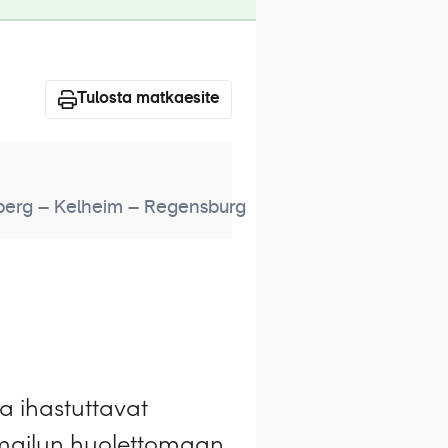
Tulosta matkaesite
nberg – Kelheim – Regensburg
a ihastuttavat
lomailun huolettomaan,