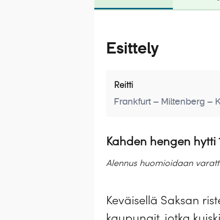
Esittely
Reitti
Frankfurt – Miltenberg –
Kahden hengen hytti 1
Alennus huomioidaan varattae
Keväisellä Saksan ris
kaupungit, jotka kuis