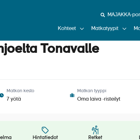
MAJAKKA-port
Kohteet
Matkatyypit
Ma
njoelta Tonavalle
Matkan kesto
Matkan tyyppi
7 yötä
Oma laiva -risteilyt
jelma
Hintatiedot
Retket