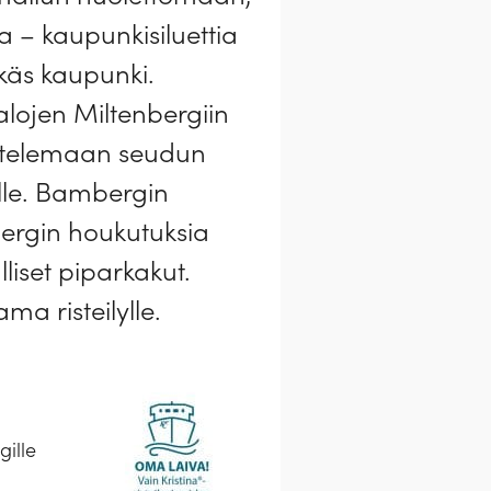
a – kaupunkisiluettia
ikäs kaupunki.
alojen Miltenbergiin
istelemaan seudun
alle. Bambergin
ergin houkutuksia
liset piparkakut.
a risteilylle.
gille