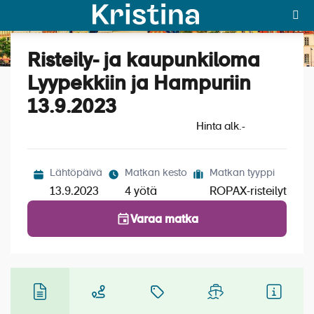
Risteily- ja kaupunkiloma
Katso kuvat (5)
MAJAKKA-portaali
Lyypekkiin ja Hampuriin
13.9.2023
Yksin matkalle?
Hinta alk.
-
Äkkilähdöt
Suosikit
Lähtöpäivä
Matkan kesto
Matkan tyyppi
13.9.2023
4 yötä
ROPAX-risteilyt
OTA YHTEYTTÄ
Varaa matka
Kohteet
Matkatyypit
Matkakalenteri