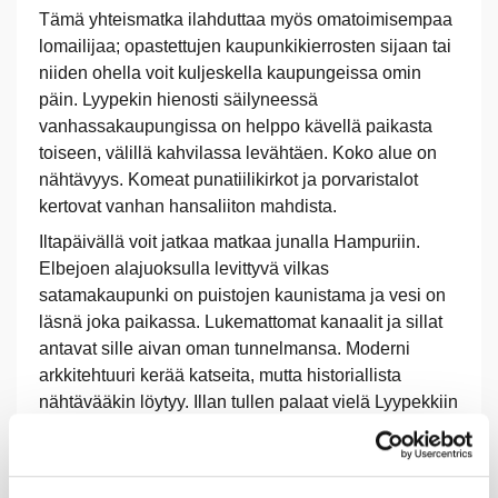
Tämä yhteismatka ilahduttaa myös omatoimisempaa
lomailijaa; opastettujen kaupunkikierrosten sijaan tai
niiden ohella voit kuljeskella kaupungeissa omin
päin. Lyypekin hienosti säilyneessä
vanhassakaupungissa on helppo kävellä paikasta
toiseen, välillä kahvilassa levähtäen. Koko alue on
nähtävyys. Komeat punatiilikirkot ja porvaristalot
kertovat vanhan hansaliiton mahdista.
Iltapäivällä voit jatkaa matkaa junalla Hampuriin.
Elbejoen alajuoksulla levittyvä vilkas
satamakaupunki on puistojen kaunistama ja vesi on
läsnä joka paikassa. Lukemattomat kanaalit ja sillat
antavat sille aivan oman tunnelmansa. Moderni
arkkitehtuuri kerää katseita, mutta historiallista
nähtävääkin löytyy. Illan tullen palaat vielä Lyypekkiin
illalliselle ennen leppoista merimatkaa.
Elämysvinkkejä yhteismatkalle