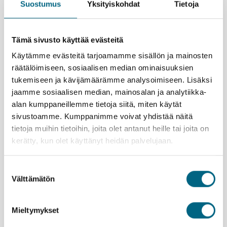
Suostumus
Yksityiskohdat
Tietoja
Nauti laivalla olosta; Kristina-matkanjohtajan
järjestämästä ohjelmasta ja noutopöytien herkullisista
ja monipuolisista antimista. Merimaisemien äärellä
Tämä sivusto käyttää evästeitä
kiireen tunne kaikkoaa.
Käytämme evästeitä tarjoamamme sisällön ja mainosten
Lyypekin erikoisuus on marsipaani, jota on valmistettu
räätälöimiseen, sosiaalisen median ominaisuuksien
kaupungissa jo vuosisatojen ajan. Piipahda
tukemiseen ja kävijämäärämme analysoimiseen. Lisäksi
tuliaisostoksille Niedereggerin kuuluisaan
jaamme sosiaalisen median, mainosalan ja analytiikka-
marsipaanikauppaan ja sen kahvilaan, josta saa
herkullisia leivoksia. Kahvilan yläkerrassa toimii
alan kumppaneillemme tietoja siitä, miten käytät
ilmainen marsipaanimuseo.
sivustoamme. Kumppanimme voivat yhdistää näitä
Jos haluat kuljeskella Hampurissa itseksesi,
tietoja muihin tietoihin, joita olet antanut heille tai joita on
matkanjohtajalta saat hyviä vinkkejä. Voit poiketa
kerätty, kun olet käyttänyt heidän palvelujaan.
vaikkapa taidehalliin, joka on lähellä rautatieasemaa.
Kauniina kevätpäivänä kutsuvat järvenrantapuistikot ja
Suostumuksen
suuri Planten un Blomen -puistoalue lampineen,
Välttämätön
valinta
teemapuutarhoineen ja kasvihuoneineen.
Kristinan vastuullisuusteko
Mieltymykset