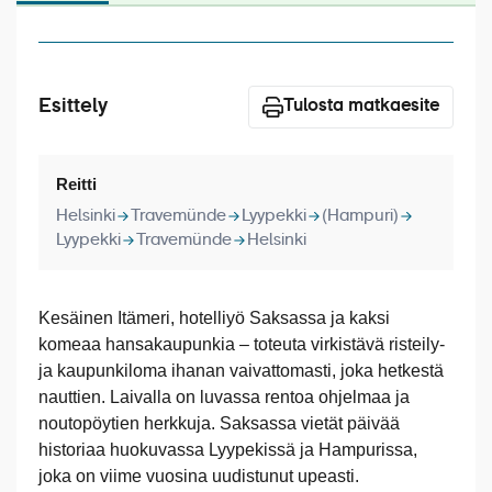
Laivat
Hyvä tietää
Esittely
Meistä
Tulosta matkaesite
Reitti
Helsinki
Travemünde
Lyypekki
(Hampuri)
Lyypekki
Travemünde
Helsinki
Kesäinen Itämeri, hotelliyö Saksassa ja kaksi
komeaa hansakaupunkia – toteuta virkistävä risteily-
ja kaupunkiloma ihanan vaivattomasti, joka hetkestä
nauttien. Laivalla on luvassa rentoa ohjelmaa ja
noutopöytien herkkuja. Saksassa vietät päivää
historiaa huokuvassa Lyypekissä ja Hampurissa,
joka on viime vuosina uudistunut upeasti.