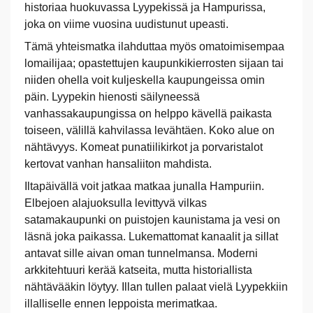
historiaa huokuvassa Lyypekissä ja Hampurissa,
joka on viime vuosina uudistunut upeasti.
Tämä yhteismatka ilahduttaa myös omatoimisempaa
lomailijaa; opastettujen kaupunkikierrosten sijaan tai
niiden ohella voit kuljeskella kaupungeissa omin
päin. Lyypekin hienosti säilyneessä
vanhassakaupungissa on helppo kävellä paikasta
toiseen, välillä kahvilassa levähtäen. Koko alue on
nähtävyys. Komeat punatiilikirkot ja porvaristalot
kertovat vanhan hansaliiton mahdista.
Iltapäivällä voit jatkaa matkaa junalla Hampuriin.
Elbejoen alajuoksulla levittyvä vilkas
satamakaupunki on puistojen kaunistama ja vesi on
läsnä joka paikassa. Lukemattomat kanaalit ja sillat
antavat sille aivan oman tunnelmansa. Moderni
arkkitehtuuri kerää katseita, mutta historiallista
nähtävääkin löytyy. Illan tullen palaat vielä Lyypekkiin
illalliselle ennen leppoista merimatkaa.