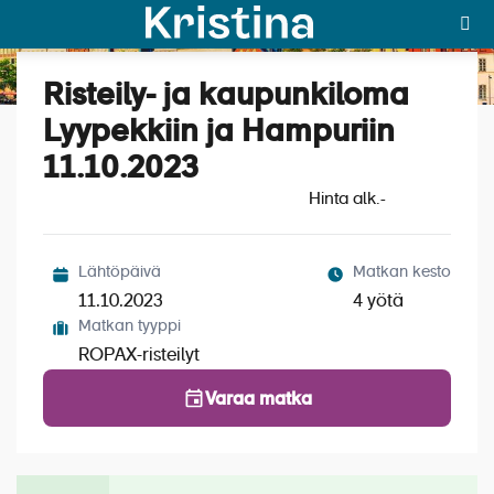
Risteily- ja kaupunkiloma
Katso kuvat (5)
MAJAKKA-portaali
Lyypekkiin ja Hampuriin
11.10.2023
Yksin matkalle?
Hinta alk.
-
Äkkilähdöt
Suosikit
Lähtöpäivä
Matkan kesto
11.10.2023
4 yötä
OTA YHTEYTTÄ
Matkan tyyppi
ROPAX-risteilyt
Kohteet
Varaa matka
Matkatyypit
Matkakalenteri