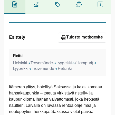
Laivat
Hyvä tietää
Meistä
Esittely
Tulosta matkaesite
Reitti
Helsinki
Travemünde
Lyypekki
(Hampuri)
Lyypekki
Travemünde
Helsinki
Itämeren ylitys, hotelliyö Saksassa ja kaksi komeaa
hansakaupunkia – toteuta virkistävä risteily- ja
kaupunkiloma ihanan vaivattomasti, joka hetkestä
nauttien. Laivalla on luvassa rentoa ohjelmaa ja
noutopöytien herkkuja. Saksassa vietät päivää