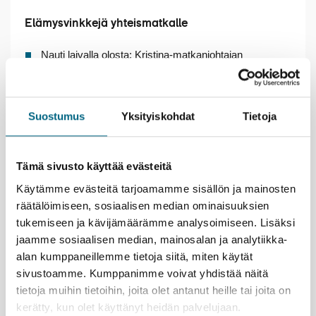
Elämysvinkkejä yhteismatkalle
Nauti laivalla olosta; Kristina-matkanjohtajan
järjestämästä ohjelmasta ja noutopöytien herkullisista
ja monipuolisista antimista. Merimaisemien äärellä
kiireen tunne kaikkoaa.
Suostumus
Yksityiskohdat
Tietoja
Lyypekin erikoisuus on marsipaani, jota on valmistettu
kaupungissa jo vuosisatojen ajan. Piipahda
tuliaisostoksille Niedereggerin kuuluisaan
marsipaanikauppaan ja sen kahvilaan, josta saa
Tämä sivusto käyttää evästeitä
herkullisia leivoksia. Kahvilan yläkerrassa toimii
Käytämme evästeitä tarjoamamme sisällön ja mainosten
ilmainen marsipaanimuseo.
räätälöimiseen, sosiaalisen median ominaisuuksien
Jos haluat kuljeskella Hampurissa itseksesi,
tukemiseen ja kävijämäärämme analysoimiseen. Lisäksi
matkanjohtajalta saat hyviä vinkkejä. Voit poiketa
jaamme sosiaalisen median, mainosalan ja analytiikka-
vaikkapa taidehalliin, joka on lähellä rautatieasemaa.
alan kumppaneillemme tietoja siitä, miten käytät
Kauniina kevätpäivänä kutsuvat järvenrantapuistikot ja
suuri Planten un Blomen -puistoalue lampineen,
sivustoamme. Kumppanimme voivat yhdistää näitä
teemapuutarhoineen ja kasvihuoneineen.
tietoja muihin tietoihin, joita olet antanut heille tai joita on
kerätty, kun olet käyttänyt heidän palvelujaan.