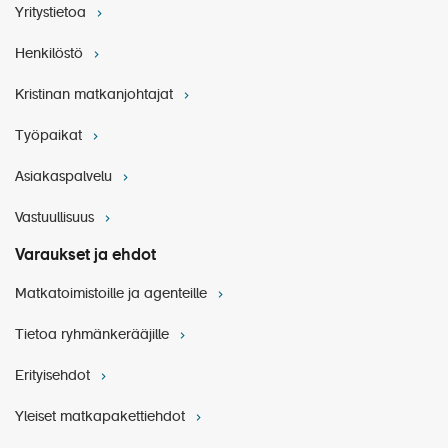
Yritystietoa
(hotellin edestä) Travemünden satamaan lähtee klo
21.00.
Henkilöstö
Kristinan matkanjohtajat
Työpaikat
Asiakaspalvelu
Vastuullisuus
Varaukset ja ehdot
Matkatoimistoille ja agenteille
Pidätämme oikeuden muutoksiin.
Tietoa ryhmänkerääjille
Erityisehdot
Yleiset matkapakettiehdot