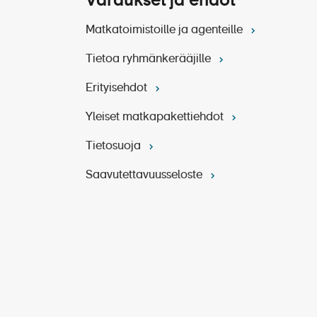
Varaukset ja ehdot
Matkatoimistoille ja agenteille
Tietoa ryhmänkerääjille
Erityisehdot
Yleiset matkapakettiehdot
isesti.
Tietosuoja
Saavutettavuusseloste