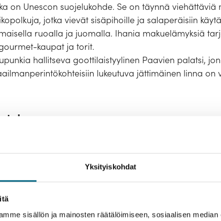
a on Unescon suojelukohde. Se on täynnä viehättäviä m
kopolkuja, jotka vievät sisäpihoille ja salaperäisiin käytä
aisella ruoalla ja juomalla. Ihania makuelämyksiä tarjo
 gourmet-kaupat ja torit.
unkia hallitseva goottilaistyylinen Paavien palatsi, jo
ilmanperintökohteisiin lukeutuva jättimäinen linna on va
usteko
svatat Suomeen uutta metsää ja työllistät suomalaisia
usteosta.
Yksityiskohdat
itä
mme sisällön ja mainosten räätälöimiseen, sosiaalisen median