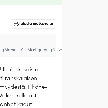
Tulosta matkaesite
(Marseille) - Martigues - (Nizza)
Ihaile kesäistä
ti ranskalaisen
ettömyydestä. Rhône-
älimerelle asti.
 vanhat kadut