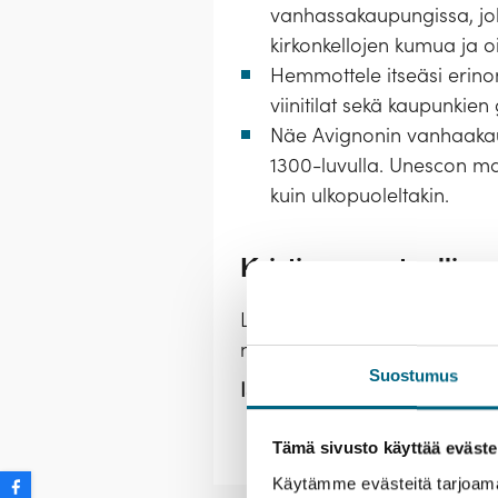
vanhassakaupungissa, jok
kirkonkellojen kumua ja oi
Hemmottele itseäsi erinom
viinitilat sekä kaupunkien
Näe Avignonin vanhaakaup
1300-luvulla. Unescon maa
kuin ulkopuoleltakin.
Kristinan vastuullisu
Lähtemällä tälle matkalle ka
nuoria.
Lue lisää vastuullisu
Suostumus
Istutettavia taimia:
7 kpl / hlö
Tämä sivusto käyttää eväste
Käytämme evästeitä tarjoama