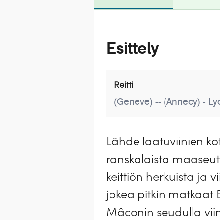
Esittely
Reitti
(Geneve) - (Annecy) - Lyon
Lähde laatuviinien k
ranskalaista maaseutu
keittiön herkuista ja 
jokea pitkin matkaat 
Mâconin seudulla viini