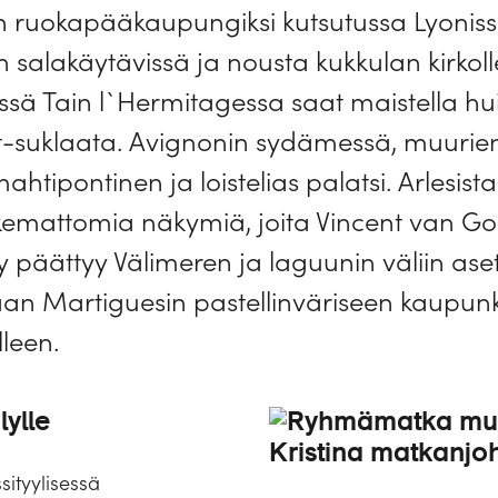
an ruokapääkaupungiksi kutsutussa Lyonissa
lien salakäytävissä ja nousta kukkulan kirkol
essä Tain l`Hermitagessa saat maistella h
suklaata. Avignonin sydämessä, muurien 
tipontinen ja loistelias palatsi. Arlesista
emattomia näkymiä, joita Vincent van Gogh
ly päättyy Välimeren ja laguunin väliin as
 Martiguesin pastellinväriseen kaupunkiin
lleen.
lylle
sityylisessä