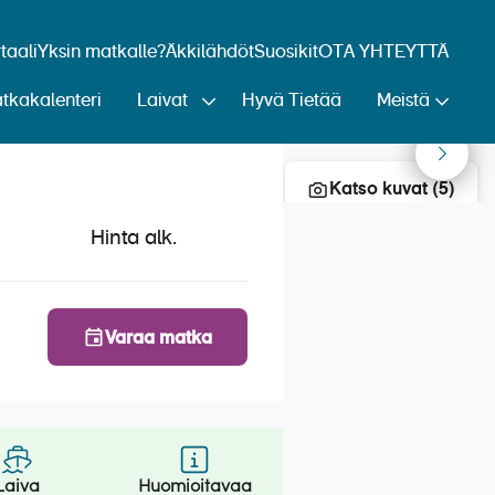
aali
Yksin matkalle?
Äkkilähdöt
Suosikit
OTA YHTEYTTÄ
tkakalenteri
Laivat
Hyvä Tietää
Meistä
Lisää risteily suosikkeihin
argue 8.6.2022
Katso kuvat (5)
Hinta alk.
Varaa matka
Laiva
Huomioitavaa