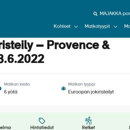
MAJAKKA-port
Kohteet
Matkatyypit
Ma
isteily – Provence &
teily – Provence & Cam
.6.2022
Matkan kesto
Matkan tyyppi
6 yötä
Euroopan jokiristeilyt
jelma
Hintatiedot
Retket