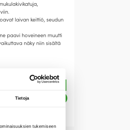
ukulakivikatuja,
viin.
avat laivan keittiö, seudun
nne paavi hoveineen muutti
ikuttava näky niin sisältä
Tietoja
 ominaisuuksien tukemiseen