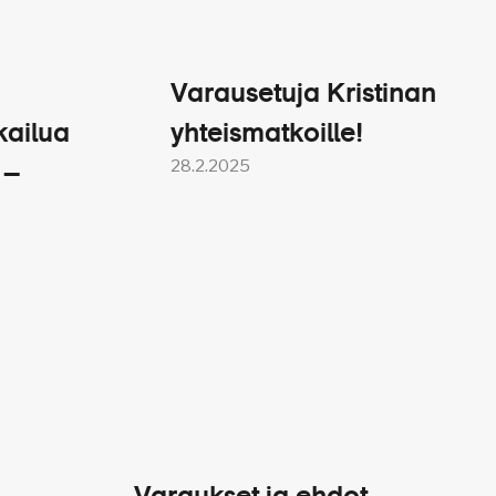
Varausetuja Kristinan
kailua
yhteismatkoille!
28.2.2025
 –
 6-8 € / asiakas / päivä.