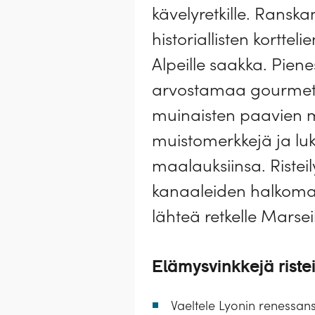
kävelyretkille. Ransk
historiallisten kortte
Alpeille saakka. Pien
arvostamaa gourmet-
muinaisten paavien mah
muistomerkkejä ja luk
maalauksiinsa. Ristei
kanaaleiden halkomaan
lähteä retkelle Marsei
Elämysvinkkejä ristei
Vaeltele Lyonin renessans