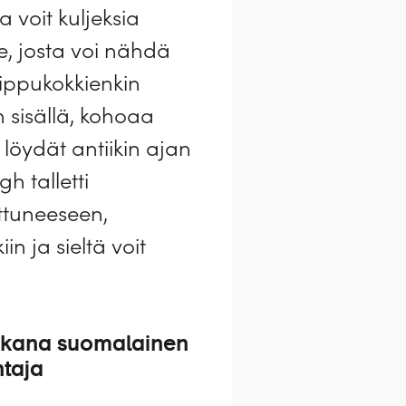
 voit kuljeksia
le, josta voi nähdä
uippukokkienkin
sisällä, kohoaa
 löydät antiikin ajan
 talletti
ettuneeseen,
 ja sieltä voit