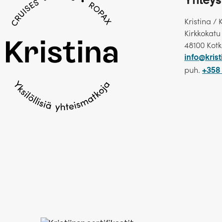
Yhteys
Kristina / 
Kirkkokatu
48100 Kot
info@krist
puh.
+358 
Torstai 9.6. Beaujolais viini
Aamupäivällä voit lähteä l
Lisämaksullisen retkipaketi
Sunnuntai 12.6. Avignon ja P