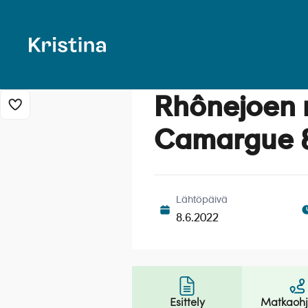
Rhônejoen r
Lisää risteily suosikkeihin
Rhônejoen ris
Camargue 8
Lähtöpäivä
8.6.2022
Esittely
Matkaoh