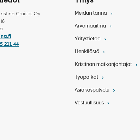
tiedot
Yritys
Kristina Cruises Oy
Meidän tarina
 16
Arvomaailma
ka
ina.fi
Yritystietoa
5 211 44
tila ja Hameau Duboeuf
Henkilöstö
isämaksulliselle retkelle tai tutustua Avignoniin omatoim
Kristinan matkanjohtajat
n retki:
Avignon ja Paavien Palatsi
Työpaikat
Asiakaspalvelu
Vastuullisuus
aavien Palatsi