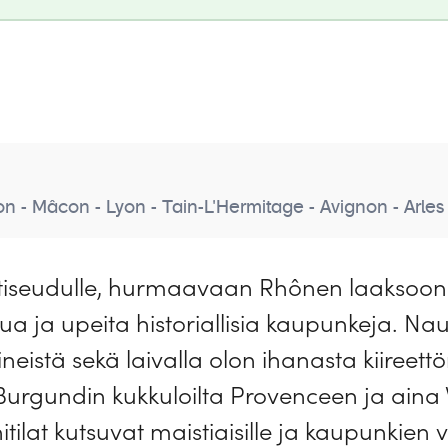
 - Mâcon - Lyon - Tain-L'Hermitage - Avignon - Arles - 
otiseudulle, hurmaavaan Rhônen laaksoon! 
a ja upeita historiallisia kaupunkeja. Nau
viineistä sekä laivalla olon ihanasta kiire
Burgundin kukkuloilta Provenceen ja aina V
tilat kutsuvat maistiaisille ja kaupunkien