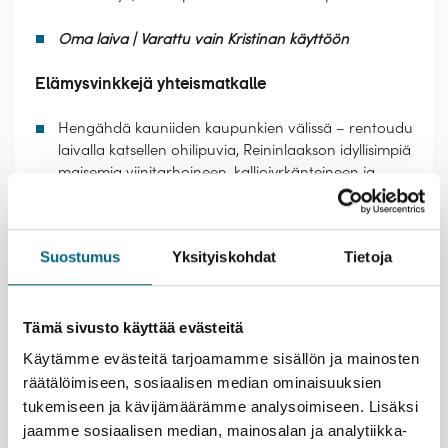
Oma laiva | Varattu vain Kristinan käyttöön
Elämysvinkkejä yhteismatkalle
Hengähdä kauniiden kaupunkien välissä – rentoudu
laivalla katsellen ohilipuvia, Reininlaakson idyllisimpiä
maisemia viinitarhoineen, kalliojyrkänteineen ja
vanhoine linnoineen.
Käyskentele Heidelbergin majesteettisessa
kukkulalinnassa ja ihastuttavassa
Suostumus
Yksityiskohdat
Tietoja
vanhassakaupungissa, barokkirakennusten lomassa.
Näe Euroopan suurimmat vesiputoukset – Reinin
putoukset
Tämä sivusto käyttää evästeitä
Kristinan vastuullisuusteko
Käytämme evästeitä tarjoamamme sisällön ja mainosten
räätälöimiseen, sosiaalisen median ominaisuuksien
tukemiseen ja kävijämäärämme analysoimiseen. Lisäksi
jaamme sosiaalisen median, mainosalan ja analytiikka-