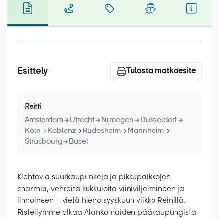
Laivat
Hyvä tietää
Meistä
Esittely
Tulosta matkaesite
Reitti
Amsterdam
Utrecht
Nijmegen
Düsseldorf
Köln
Koblenz
Rüdesheim
Mannheim
Strasbourg
Basel
Kiehtovia suurkaupunkeja ja pikkupaikkojen
charmia, vehreitä kukkuloita viiniviljelmineen ja
linnoineen – vietä hieno syyskuun viikko Reinillä.
Risteilymme alkaa Alankomaiden pääkaupungista