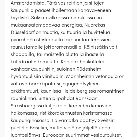
Amsterdamista. Tätä vesireittien ja siltojen
kaupunkia pääset ihailemaan kanavaveneen
kyydistä. Saksan vilkkaissa keskuksissa on
mukaansatempaavaa energiaa. Nuorekas
Düsseldorf on muotia, kulttuuria ja huvittelua –
pyörähdä ostoskaduilla tai suuntaa terassien
reunustamalle jokipromenadille. Kölnissäkin voit
shoppailla, tai maistella olutta ja ihastella
katedraalin komeutta. Koblenz houkuttelee
vanhaankaupunkiin, suloinen Rüdesheim
hyväntuulisiin viinitupiin. Mannheimin vetonaula on
valtava barokkipalatsi ja jugendtyylinen
arkkitehtuuri, kauniissa Heidelbergissa romanttinen
rauniolinna. Sitten piipahdat Ranskaan.
Strasbourgissa kuljeskelet kapeiden kanavien
halkomassa, ristikkorakennusten koristamassa
kaupunginosassa. Laivamatka päättyy Sveitsin
puolelle Baseliin, mutta vielä on jäljellä upea
luontoelämys; Euroopan suurimmat vesiputoukset.