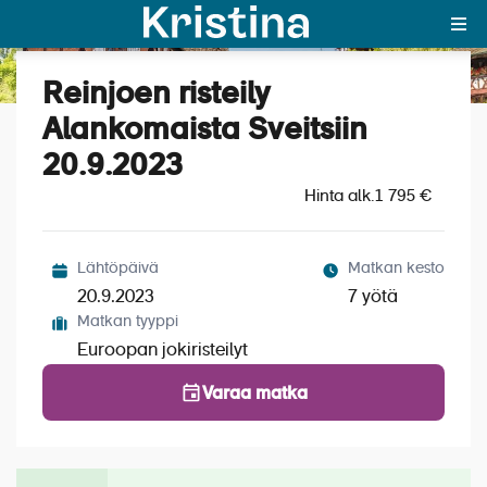
Reinjoen risteily
Katso kuvat (7)
MAJAKKA-portaali
Alankomaista Sveitsiin
20.9.2023
Yksin matkalle?
Hinta alk.
1 795 €
Äkkilähdöt
Suosikit
Lähtöpäivä
Matkan kesto
20.9.2023
7 yötä
OTA YHTEYTTÄ
Matkan tyyppi
Euroopan jokiristeilyt
Kohteet
Varaa matka
Matkatyypit
Matkakalenteri