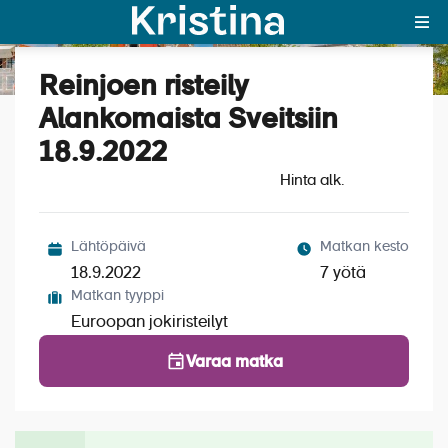
Reinjoen risteily
Katso kuvat (6)
MAJAKKA-portaali
Alankomaista Sveitsiin
18.9.2022
Yksin matkalle?
Hinta alk.
Äkkilähdöt
Suosikit
Lähtöpäivä
Matkan kesto
18.9.2022
7 yötä
OTA YHTEYTTÄ
Matkan tyyppi
Euroopan jokiristeilyt
Kohteet
Varaa matka
Matkatyypit
Matkakalenteri