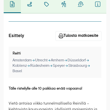
Laivat
Hyvä tietää
Meistä
Esittely
Tulosta matkaesite
Reitti
Amsterdam
Utrecht
Arnhem
Düsseldorf
Koblenz
Rüdesheim
Speyer
Strasbourg
Basel
Tälle risteilylle alle 10 paikkaa enää vapaana!
Vietä antoisa viikko tunnelmallisella Reinillä –
kiehtovista kaupungeista, idyllisistä maisemista ja