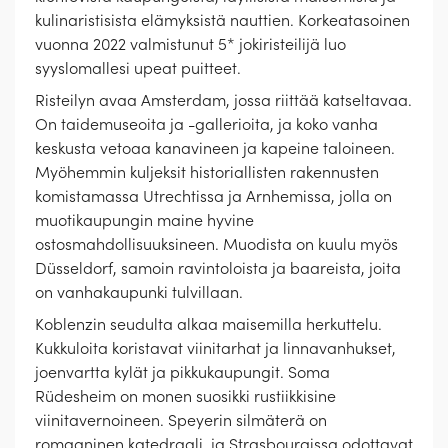
kulinaristisista elämyksistä nauttien. Korkeatasoinen
vuonna 2022 valmistunut 5* jokiristeilijä luo
syyslomallesi upeat puitteet.
Risteilyn avaa Amsterdam, jossa riittää katseltavaa.
On taidemuseoita ja -gallerioita, ja koko vanha
keskusta vetoaa kanavineen ja kapeine taloineen.
Myöhemmin kuljeksit historiallisten rakennusten
komistamassa Utrechtissa ja Arnhemissa, jolla on
muotikaupungin maine hyvine
ostosmahdollisuuksineen. Muodista on kuulu myös
Düsseldorf, samoin ravintoloista ja baareista, joita
on vanhakaupunki tulvillaan.
Koblenzin seudulta alkaa maisemilla herkuttelu.
Kukkuloita koristavat viinitarhat ja linnavanhukset,
joenvartta kylät ja pikkukaupungit. Soma
Rüdesheim on monen suosikki rustiikkisine
viinitavernoineen. Speyerin silmäterä on
romaaninen katedraali, ja Strasbourgissa odottavat