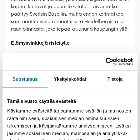
kapeat kanavat ja puuristikkotalot. Laivamatka
päättyy Sveitsin Baseliin, mutta ennen kotimatkaa
saat nauttia vielä romanttisesta Heidelbergista ja
rauniolinnasta, joka lepää kruununa kaupungin yllä.
Elämysvinkkejä risteilylle
Amsterdamin kanavaverkosto on oma maailmansa.
Kun livut kanavaveneen kyydissä, saat ihastella
asuntolaivoja ja ahtaasti rakennettuja harjakattoisia
taloja mukavasti paraatipaikalta.
Suostumus
Yksityiskohdat
Tietoja
Monia kaupunkeja komistavat vanhat katedraalit ja
linnat, jotka kiehtovat historiallaan ja
arkkitehtuurillaan. Heidelbergin tunnelmallinen
Tämä sivusto käyttää evästeitä
rauniolinna on säilytetty pitkälti 1600-luvun
Käytämme evästeitä tarjoamamme sisällön ja mainosten
asussaan. Speyerin ylpeys on mahtava romaaninen
räätälöimiseen, sosiaalisen median ominaisuuksien
katedraali, Unescon suojelukohde.
Viininviljelysseuduilla saat nauttia sekä kauniista
tukemiseen ja kävijämäärämme analysoimiseen. Lisäksi
näkymistä että viljelysten antimista. Rüdesheimin
jaamme sosiaalisen median, mainosalan ja analytiikka-
seutu on tunnettu laadukkaista Rieslingeistään.