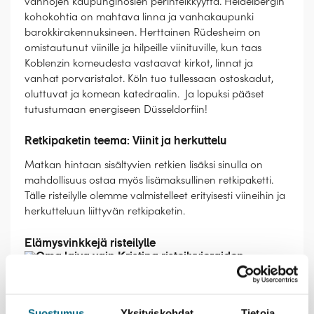
vanhojen kaupunginosien perinteikkyyttä. Heidelbergin
kohokohtia on mahtava linna ja vanhakaupunki
barokkirakennuksineen. Herttainen Rüdesheim on
omistautunut viinille ja hilpeille viinituville, kun taas
Koblenzin komeudesta vastaavat kirkot, linnat ja
vanhat porvaristalot. Köln tuo tullessaan ostoskadut,
oluttuvat ja komean katedraalin. Ja lopuksi pääset
tutustumaan energiseen Düsseldorfiin!
Retkipaketin teema: Viinit ja herkuttelu
Matkan hintaan sisältyvien retkien lisäksi sinulla on
mahdollisuus ostaa myös lisämaksullinen retkipaketti.
Tälle risteilylle olemme valmistelleet erityisesti viineihin ja
herkutteluun liittyvän retkipaketin.
Elämysvinkkejä risteilylle
Näe Euroopan suurimmat vesiputoukset
Suostumus
Yksityiskohdat
Tietoja