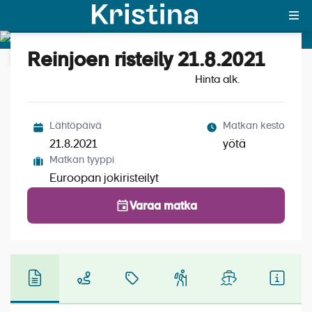
Reinjoen risteily 21.8.2021
Katso kuvat (7)
MAJAKKA-portaali
Hinta alk.
Yksin matkalle?
Lähtöpäivä
Matkan kesto
Äkkilähdöt
21.8.2021
yötä
Matkan tyyppi
Suosikit
Euroopan jokiristeilyt
OTA YHTEYTTÄ
Varaa matka
Kohteet
Matkatyypit
Matkakalenteri