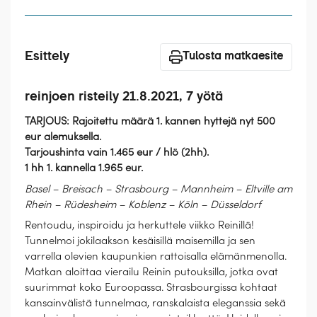
Laivat
Hyvä tietää
Esittely
Tulosta matkaesite
Meistä
reinjoen risteily 21.8.2021, 7 yötä
TARJOUS: Rajoitettu määrä 1. kannen hyttejä nyt 500
eur alemuksella.
Tarjoushinta vain 1.465 eur / hlö (2hh).
1 hh 1. kannella 1.965 eur.
Basel – Breisach – Strasbourg – Mannheim – Eltville am
Rhein – Rüdesheim – Koblenz – Köln – Düsseldorf
Rentoudu, inspiroidu ja herkuttele viikko Reinillä!
Tunnelmoi jokilaakson kesäisillä maisemilla ja sen
varrella olevien kaupunkien rattoisalla elämänmenolla.
Matkan aloittaa vierailu Reinin putouksilla, jotka ovat
suurimmat koko Euroopassa. Strasbourgissa kohtaat
kansainvälistä tunnelmaa, ranskalaista eleganssia sekä