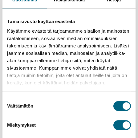
Kuljeskele ”Petit France” -kaupunginosan kujilla,
aukiolla ja silloilla Strasbourgissa. Kapeiden kanavien
halkoma, historiallinen kaupunginosa on täynnä
kauniita ristikkorakennuksia.
Tämä sivusto käyttää evästeitä
Maistele paikallisia makuja Rüdesheimin
Käytämme evästeitä tarjoamamme sisällön ja mainosten
viiniravintoloissa tai Kölnin oluttuvissa. Nauti
räätälöimiseen, sosiaalisen median ominaisuuksien
lupsakasta tunnelmasta.
tukemiseen ja kävijämäärämme analysoimiseen. Lisäksi
jaamme sosiaalisen median, mainosalan ja analytiikka-
Kristinan vastuullisuusteko
alan kumppaneillemme tietoja siitä, miten käytät
sivustoamme. Kumppanimme voivat yhdistää näitä
tietoja muihin tietoihin, joita olet antanut heille tai joita on
kerätty, kun olet käyttänyt heidän palvelujaan.
Lähtemällä tälle matkalle kasvatat Suomeen uutta
metsää ja työllistät suomalaisia nuoria.
Lue lisää
Suostumuksen
vastuullisuusteosta.
Välttämätön
valinta
Istutettavia taimia:
7 kpl / hlö
Esittely
Mieltymykset
Varausohje
Palvelut