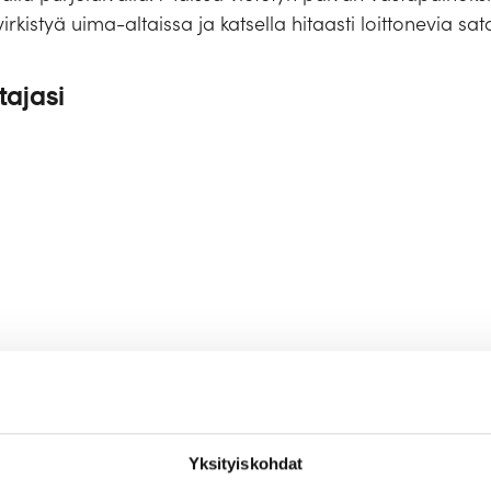
irkistyä uima-altaissa ja katsella hitaasti loittonevia s
tajasi
Yksityiskohdat
Majoitus
Tekniset tiedot ja laivakartta