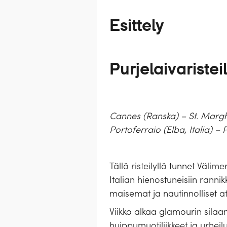
Esittely
Purjelaivaristei
Cannes (Ranska) – St. Marghe
Portoferraio (Elba, Italia) –
Tällä risteilyllä tunnet Väli
Italian hienostuneisiin rann
maisemat ja nautinnolliset ate
Viikko alkaa glamourin silaam
huippumuotiliikkeet ja urheil