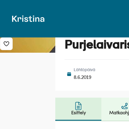
Purjelaivari
Lisää risteily suosikkeihin
Lähtöpäivä
8.6.2019
Esittely
Matkaoh