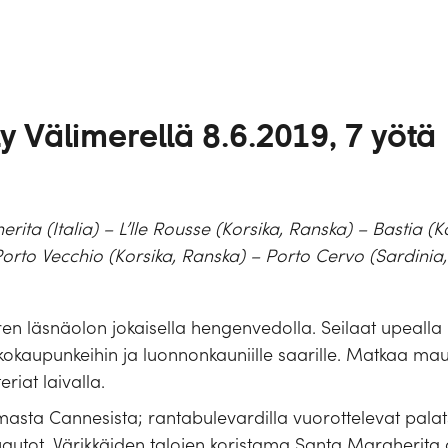
ly Välimerellä 8.6.2019, 7 yötä
rita (Italia) –
L’lle Rousse (Korsika, Ranska) – Bastia (K
 Porto Vecchio (Korsika, Ranska) – Porto Cervo (Sardinia, 
meren läsnäolon jokaisella hengenvedolla. Seilaat upealla
ikkokaupunkeihin ja luonnonkauniille saarille. Matkaa ma
riat laivalla.
asta Cannesista; rantabulevardilla vuorottelevat palatsi
uautot. Värikkäiden talojen koristama Santa Margherita on