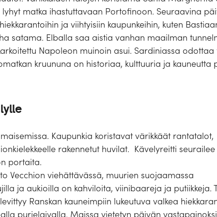
 lyhyt matka ihastuttavaan Portofinoon. Seuraavina päiv
ekkarantoihin ja viihtyisiin kaupunkeihin, kuten Bastiaa
nha satama. Elballa saa aistia vanhan maailman tunnelma
e karkoitettu Napoleon muinoin asui. Sardiniassa odottaa
ertomatkan kruununa on historiaa, kulttuuria ja kauneut
lylle
maisemissa. Kaupunkia koristavat värikkäät rantatalot,
ionkielekkeelle rakennetut huvilat. Kävelyreitti seurailee
n portaita.
orto Vecchion viehättävässä, muurien suojaamassa
la ja aukioilla on kahviloita, viinibaareja ja putiikkeja. 
ä levittyy Ranskan kauneimpiin lukeutuva valkea hiekkar
la purjelaivalla. Maissa vietetyn päivän vastapainoksi 