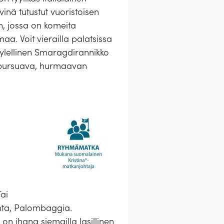
inä tutustut vuoristoisen
n, jossa on komeita
a. Voit vierailla palatsissa
 ylellinen Smaragdirannikko
ta pursuava, hurmaavan
Tai
anta, Palombaggia.
on ihana siemailla lasillinen