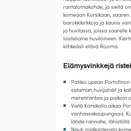
rantalomakohde, ja sieltä on
komeaan Korsikaan, saaren hi
barokkikirkkoja ja kaunis va
ja huvilassa, joissa saarell
loisteliaine huviloineen. Ki
kiihkeästi elävä Rooma.
Elämysvinkkejä ristei
Patikoi upean Portofinon 
sataman huvijahdit ja kall
merenrantaa ja paikoin o
Vietä Korsikalla aikaa P
vanhassakaupungissa. Kujil
lähde rannalle; lähistöll
Nauti matkanteosta komeal