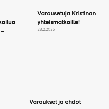
Varausetuja Kristinan
kailua
yhteismatkoille!
28.2.2025
 –
vivahteen. Kun tähän
t ja tilavat
Varaukset ja ehdot
ustajilleen mahtavia