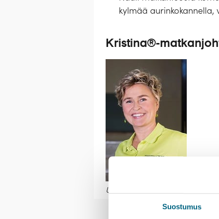
kylmää aurinkokannella, v
Kristina®-matkanjoh
Ulla Rantamo
Suostumus
Royal Clipper
Palvelut