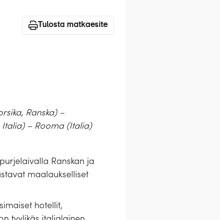
Tulosta matkaesite
orsika, Ranska) –
Italia) – Rooma (Italia)
 purjelaivalla Ranskan ja
ustavat maalaukselliset
maiset hotellit,
 tyylikäs italialainen