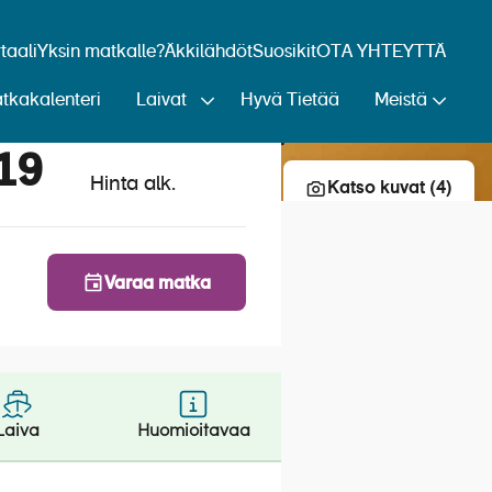
aali
Yksin matkalle?
Äkkilähdöt
Suosikit
OTA YHTEYTTÄ
tkakalenteri
Laivat
Hyvä Tietää
Meistä
Lisää risteily suosikkeihin
019
Hinta alk.
Katso kuvat (4)
Varaa matka
Laiva
Huomioitavaa