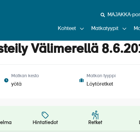
MAJAKKA-port
Kohteet
Matkatyypit
Ma
steily Välimerellä 8.6.2
Matkan kesto
Matkan tyyppi
yötä
Löytöretket
jelma
Hintatiedot
Retket