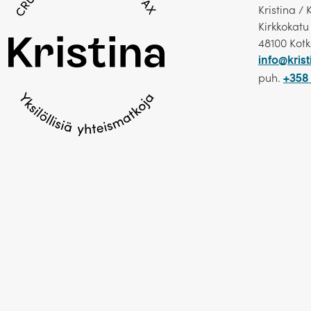
Kristina / 
elämyksiä.
Kirkkokatu
Lyhyt varustamoesittely
48100 Kot
info@krist
puh.
+358 