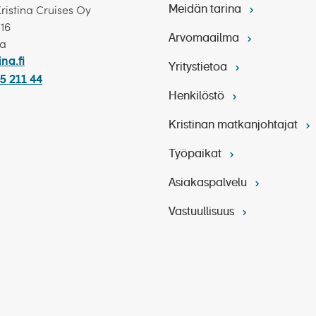
Kristina Cruises Oy
Meidän tarina
 16
Arvomaailma
ka
ina.fi
Yritystietoa
5 211 44
Henkilöstö
Kristinan matkanjohtajat
Työpaikat
Asiakaspalvelu
Vastuullisuus